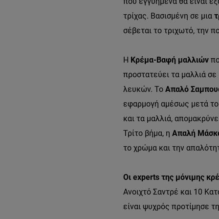
που εγγυημένα θα είναι εξα
τρίχας. Βασισμένη σε μια
τ
σέβεται το τριχωτό, την π
Η
Κρέμα-Βαφή μαλλιών
πο
προστατεύει τα μαλλιά σε
λευκών. Το
Απαλό Σαμπου
εφαρμογή αμέσως μετά το 
και τα μαλλιά, απομακρύνε
Τρίτο βήμα, η
Απαλή Μάσκ
το χρώμα και την απαλότη
Οι experts της μόνιμης κ
Ανοιχτό Σαντρέ και 10 Κατ
είναι ψυχρός προτίμησε τ