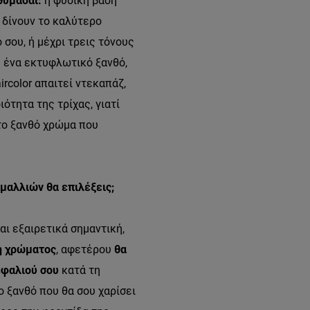
θυμάσαι:
η φυσική βάση
 δίνουν το καλύτερο
 σου, ή μέχρι τρεις τόνους
ε ένα εκτυφλωτικό ξανθό,
ircolor απαιτεί ντεκαπάζ,
ιότητα της τρίχας, γιατί
το ξανθό χρώμα που
μαλλιών θα επιλέξεις;
και εξαιρετικά σημαντική,
η χρώματος
, αφετέρου
θα
εφαλιού σου
κατά τη
ο ξανθό που θα σου χαρίσει