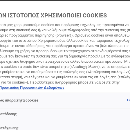
ΩΝ ΙΣΤΟΤΟΠΟΣ ΧΡΗΣΙΜΟΠΟΙΕΙ COOKIES
οπό μας χρησιμοποιούμε cookies και παρόμοιες τεχνολογίες, προκειμένου να
υμε στη συσκευή σας ή/και να λάβουμε πληροφορίες από την συσκευή σας (π
ορίες προγράμματος περιήγησης (browser)). Ορισμένα cookies είναι απολύτ
τουργία του ιστοτόπου. Χρησιμοποιούμε άλλα cookies και παρόμοιες τεχνολογ
ουμε τη συγκατάθεσή σας, για παράδειγμα προκειμένου να βελτιώσουμε τις
ά & αποχρώσεις: Ποια σου 
αλύσουμε τη χρήση, να προσαρμόσουμε το περιεχόμενο στα ενδιαφέροντά σας 
υμε τον browser/ τη συσκευή σας για τη δημιουργία προφίλ με τα ενδιαφέρον
ο;
υμε σχετικό διαφημιστικό περιεχόμενο σε άλλες διαδικτυακές προτάσεις. Μπ
ε cookies τα οποία δεν είναι απαραίτητα («Αποδοχή όλων»), να τα απορρίψε
α ρυθμίσετε και να αποθηκεύσετε τις επιλογές σας («Αποθήκευση επιλογών»
ά πάσα στιγμή, να ελέγξετε και να ρυθμίσετε εκ νέου τις επιλογές σας (επιλέγ
 για τα cookies»). Περισσότερες πληροφορίες μπορείτε να βρείτε στην
 Προστασίας Προσωπικών Δεδομένων
ς απαραίτητα cookies
Π
θο που κυκλοφορεί, το ξανθό είναι ένα από τα πιο ευέλικτα 
 απόδοσης
μια (τουλάχιστον) απόχρωσή του που την κολακεύει, τη φωτίζ
 στόχευσης
ές εδώ τις γραμμές, κατά πάσα πιθανότητα είτε είσαι έτοιμη 