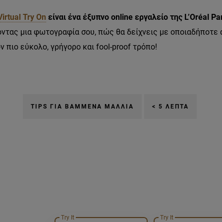
Virtual Try On
είναι ένα έξυπνο online εργαλείο της L’Oréal Pa
άζοντας μια φωτογραφία σου, πώς θα δείχνεις με οποιαδήποτ
ον πιο εύκολο, γρήγορο και fool-proof τρόπο!
TIPS ΓΙΑ ΒΑΜΜΈΝΑ ΜΑΛΛΙΆ
< 5 ΛΕΠΤΆ
-tairiazei-perissotero
Try It
Try It