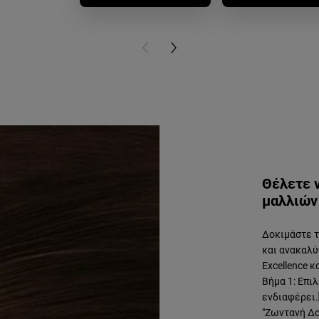
PREVIOUS CARD
NEXT CARD
Θέλετε 
μαλλιών 
Δοκιμάστε το
και ανακαλύ
Excellence κ
Βήμα 1: Επι
ενδιαφέρει.
"Ζωντανή Δο