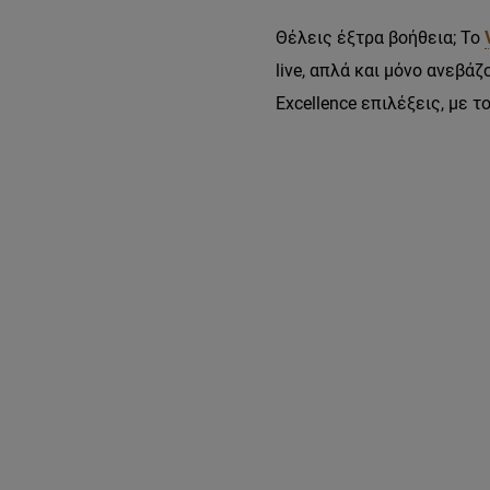
Θέλεις έξτρα βοήθεια; Το
live, απλά και μόνο ανεβ
Excellence επιλέξεις, με τ
Παράλειψη ο/η/το slider: ksantha-mallia-apoxrwseis-poia-sou