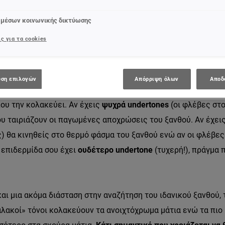
ανική απόχρωση για σένα, είτε θέλεις να παραμείνεις στην π
 μέσων κοινωνικής δικτύωσης
ετικό τόνο από αυτόν που ήδη έχεις.
ς για τα cookies
ται από σκούρο μέχρι εκτυφλωτικό κατάξανθο και από ζεστό
θού ανάμεσα στις οποίες καλείσαι να ανακαλύψεις τη δική σ
ση επιλογών
Απόρριψη όλων
Αποδ
ταρχήν, χρειάζεται να λάβεις υπόψιν σου
τον τόνο της επιδερ
που την κολακεύει. Αν έχεις
ψυχρά undertones
(οι φλέβες στ
ου ταιριάζουν οι παγωμένες αποχρώσεις του ξανθού. Αν έχει
) θα κινηθείς στο θερμό φάσμα του ξανθού ενώ αν οι φλέβες
 επιδερμίδα σου έχει
ουδέτερο undertone
(τυχερή!), πράγμα 
ν και μια ακόμα διάσταση στην αναζήτηση του ιδανικού ξανθού
αλακοί» τόνοι κολακεύουν τα ανοιχτόχρωμα μάτια ενώ τα πιο 