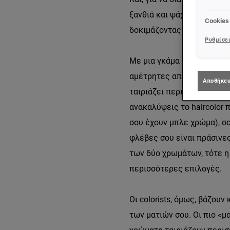
ξανθιά και ψάχνεις την ιδ
Cookies
δοκιμάζοντας έναν διαφορ
Ρυθμίσει
Με μια γκάμα που κυμαίνε
αμέτρητες αποχρώσεις ξαν
Αποθήκευ
ταιριάζει περισσότερο; Κα
ανακαλύψεις το haircolor 
σου έχουν μπλε χρώμα), σ
φλέβες σου είναι πράσινες
των δύο χρωμάτων, τότε η
περισσότερες επιλογές.
Οι colorists, όμως, βάζου
των ματιών σου. Οι πιο «μ