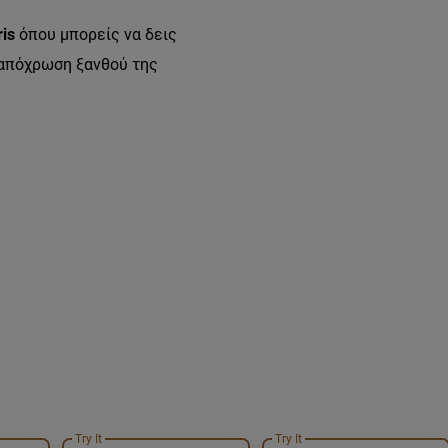
ris
όπου μπορείς να δεις
ε απόχρωση ξανθού της
Try It
Try It