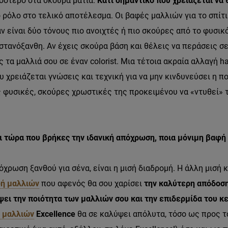
σότερο στα σκούρα μάτια.
Κάτι σημαντικό που χρειάζεται να 
 ρόλο στο τελικό αποτέλεσμα. Οι βαφές μαλλιών για το σπίτι
είναι δύο τόνους πιο ανοιχτές ή πιο σκούρες από το φυσικό
αστανόξανθη. Αν έχεις σκούρα βάση και θέλεις να περάσεις σ
 τα μαλλιά σου σε έναν colorist. Μια τέτοια ακραία αλλαγή ha
 χρειάζεται γνώσεις και τεχνική για να μην κινδυνεύσει η πο
ς φυσικές, σκούρες χρωστικές της προκειμένου να «ντυθεί» 
ι τώρα που βρήκες την ιδανική απόχρωση, ποια μόνιμη βαφή 
όχρωση ξανθού για σένα, είναι η μισή διαδρομή. Η άλλη μισή 
ή μαλλιών
που αφενός θα σου χαρίσει
την καλύτερη απόδοσ
ψει την ποιότητα των μαλλιών σου και την επιδερμίδα του κ
 μαλλιών
Excellence
θα σε καλύψει απόλυτα, τόσο ως προς τ