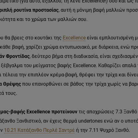
ιρετικό (για αυτό, εξάλλου, τη λένε Excellence!) όσο και ως
ριπλή ρουτίνα προστασίας
, αυτή η μόνιμη βαφή μαλλιών προσ
οιότητα και το χρώμα των μαλλιών σου.
υ θα βρεις στο κουτάκι της
Excellence
είναι εμπλουτισμένη μ
 κάθε βαφή, χαρίζει χρώμα εντυπωσιακό, με διάρκεια, ενώ 
άν Φροντίδας
, δεύτερο βήμα στη διαδικασία, είναι σχεδιασμέν
ξέβγαλμα του μείγματος βαφής Excellence. Καθαρίζει απαλά
ι τέλεια την επιπλέον κρέμα-βαφή, θρέφει την τρίχα και δίν
α Θρέψης
που επανορθώνει σε βάθος την τρίχα χωρίς να βαρα
τά τους.
ρέμας-βαφής Excellence προτείνουν
τις αποχρώσεις 7.3 Ξανθό
άξανθο Ξανθιστικό, αν έχεις θερμά undertones ενώ αν ο υποτ
ην
10.21 Κατάξανθο Περλέ Σαντρέ
ή την 7.11 Ψυχρό Ξανθό.