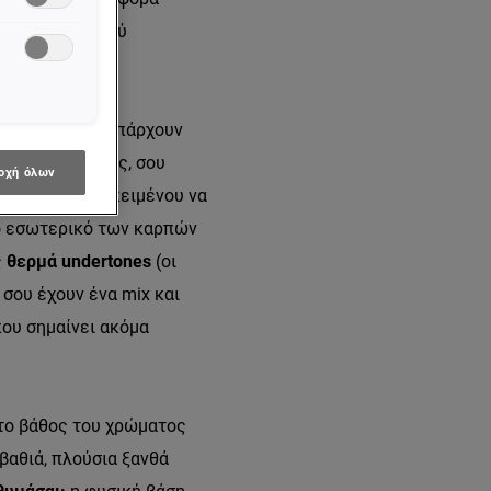
αλέτα του ξανθού
 μέχρι ψυχρό, υπάρχουν
ου – ποια, όμως, σου
οχή όλων
μίδας σου
προκειμένου να
ο εσωτερικό των καρπών
ς
θερμά undertones
(οι
 σου έχουν ένα mix και
που σημαίνει ακόμα
, το βάθος του χρώματος
βαθιά, πλούσια ξανθά