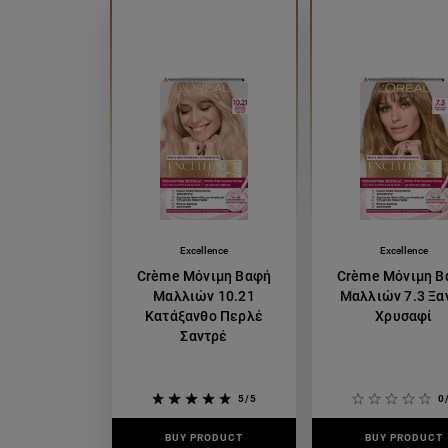
Excellence
Excellence
Crème Μόνιμη Βαφή
Crème Μόνιμη Β
Μαλλιών 10.21
Μαλλιών 7.3 Ξα
Κατάξανθο Περλέ
Χρυσαφί
Σαντρέ
5/5
0
BUY PRODUCT
BUY PRODUCT