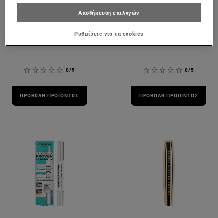
Big Deal Μάσκαρα
Μάσκαρα για
Αποθήκευση επιλογών
για Τεράστιες
Μήκος +5mm,
Βλεφαρίδες
Γύρισμα & Όγκο
Ρυθμίσεις για τα cookies
0/5
0/5
ΠΡΟΒΟΛΉ ΠΡΟΪΌΝΤΟΣ
ΠΡΟΒΟΛΉ ΠΡΟΪΌΝΤΟΣ