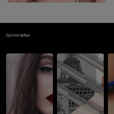
Παράλειψη ο/η/το slider: Make Up Related Articles
Σχετικά άρθρα