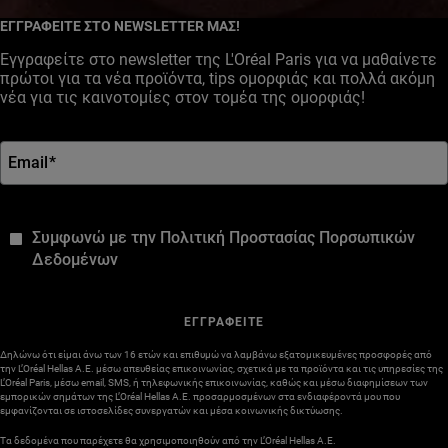
ΕΓΓΡΑΦΕΙΤΕ ΣΤΟ NEWSLETTER ΜΑΣ!
Εγγραφείτε στο newsletter της L'Oréal Paris για να μαθαίνετε
πρώτοι για τα νέα προϊόντα, tips ομορφιάς και πολλά ακόμη
νέα για τις καινοτομίες στον τομέα της ομορφιάς!
Email
*
*
Συμφωνώ με την Πολιτική Προστασίας Πορσωπικών
Δεδομένων
ΕΓΓΡΑΦΕΙΤΕ
Δηλώνω ότι είμαι άνω των 16 ετών και επιθυμώ να λαμβάνω εξατομικευμένες προσφορές από
την L’Oréal Hellas A.E. μέσω απευθείας επικοινωνίας, σχετικά με τα προϊόντα και τις υπηρεσίες της
L’Oréal Paris, μέσω email, SMS, ή τηλεφωνικής επικοινωνίας, καθώς και μέσω διαφημίσεων των
εμπορικών σημάτων της L’Oréal Hellas A.E. προσαρμοσμένων στα ενδιαφέροντά μου που
εμφανίζονται σε ιστοσελίδες συνεργατών και μέσα κοινωνικής δικτύωσης.
Τα δεδομένα που παρέχετε θα χρησιμοποιηθούν από την L’Oréal Hellas A.E.