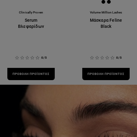
[Color]: #00000
[Color]: #00
Clinically Proven
Volume Million Lashes
Serum
Μάσκαρα Feline
Βλεφαρίδων
Black
0/5
0/5
ΠΡΟΒΟΛΉ ΠΡΟΪΌΝΤΟΣ
ΠΡΟΒΟΛΉ ΠΡΟΪΌΝΤΟΣ