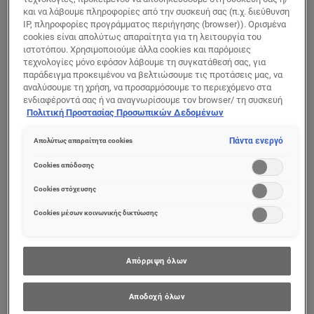
Μακριές και
για Μήκος & Όγκο
και να λάβουμε πληροφορίες από την συσκευή σας (π.χ. διεύθυνση
IP, πληροφορίες προγράμματος περιήγησης (browser)). Ορισμένα
Πυκνές
cookies είναι απολύτως απαραίτητα για τη λειτουργία του
Βλεφαρίδες
ιστοτόπου. Χρησιμοποιούμε άλλα cookies και παρόμοιες
τεχνολογίες μόνο εφόσον λάβουμε τη συγκατάθεσή σας, για
0/5
0/5
παράδειγμα προκειμένου να βελτιώσουμε τις προτάσεις μας, να
αναλύσουμε τη χρήση, να προσαρμόσουμε το περιεχόμενο στα
ενδιαφέροντά σας ή να αναγνωρίσουμε τον browser/ τη συσκευή
ΠΡΟΒΟΛΉ ΠΡΟΪΌΝΤΟΣ
ΠΡΟΒΟΛΉ ΠΡΟΪΌΝΤΟΣ
σας για τη δημιουργία προφίλ με τα ενδιαφέροντά σας και να σας
Πολιτική Προστασίας Προσωπικών Δεδομένων
δείχνουμε σχετικό διαφημιστικό περιεχόμενο σε άλλες
διαδικτυακές προτάσεις. Μπορείτε να αποδεχθείτε cookies τα
Πάντα ενεργό
Απολύτως απαραίτητα cookies
οποία δεν είναι απαραίτητα («Αποδοχή όλων»), να τα απορρίψετε
(«Απόρριψη όλων») ή να ρυθμίσετε και να αποθηκεύσετε τις
Cookies απόδοσης
επιλογές σας («Αποθήκευση επιλογών»). Μπορείτε επίσης, ανά
πάσα στιγμή, να ελέγξετε και να ρυθμίσετε εκ νέου τις επιλογές
Cookies στόχευσης
σας (επιλέγοντας το link «Ρυθμίσεις για τα cookies»).
Περισσότερες πληροφορίες μπορείτε να βρείτε στην
Cookies μέσων κοινωνικής δικτύωσης
Απόρριψη όλων
[Color]: #000000
[Color]: #000000
[Color]: #000
Αποδοχή όλων
Paradise
Telescopic Lift