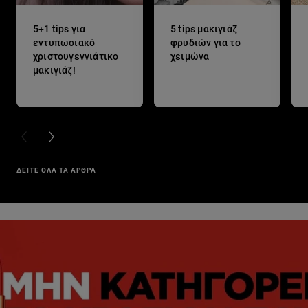
5+1 tips για
5 tips μακιγιάζ
εντυπωσιακό
φρυδιών για το
χριστουγεννιάτικο
χειμώνα
μακιγιάζ!
PREVIOUS CARD
NEXT CARD
ΔΕΙΤΕ ΟΛΑ ΤΑ ΑΡΘΡΑ