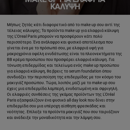
ΚΆΛΥΨΗ
Μήπως ζητάς κάτι διαφορετικό από το make up σου αντί της
τέλειας κάλυψης; Τα προϊόντα make up για ελαφριά κάλυψη
της L’Oreal Paris μπορούν να προσφέρουν κάτι πολύ
περισσότερο. Ένα ανάλαφρο και φυσικό αποτέλεσμα που
γίνεται ένα με το πρόσωπό σου, με ελαφριά υφή για
μακροχρόνια οφέλη ενυδάτωσης είναι τα πλεονεκτήματα της
BB κρέμα προσώπου που προσφέρει ελαφριά κάλυψη. Για
τόνωση επιδερμίδας και τελείωμα ενός make up προσώπου
για ελαφριά κάλυψη, θα βρεις το serum foundation όπου
συνδυάζει την περιποίηση της επιδερμίδας με τον κόσμο του
μακιγιάζ προσώπου. Τώρα, λοιπόν, μαζί με το make up σου
έχεις μια επιδερμίδα λαμπερή, ενυδατωμένη και σφριγηλή.
Οι ελαφριές συνθέσεις της γκάμας προϊόντων της L'Oréal
Paris εξασφαλίζουν ένα φυσικό all day look που δίνει στην
επιδερμίδα σου μια υπέροχη αίσθηση φρεσκάδας και
νεότητας. Επίλεξε τα προϊόντα μακιγιάζ που σου ταιριάζουν
και ανέδειξε την μοναδικότητα και την λάμψη σου.