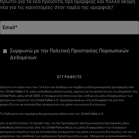
πρώτοι για τα νέα προϊόντα, tips ομορφιάς και πολλά ακόμη
νέα για τις καινοτομίες στον τομέα της ομορφιάς!
Email
*
*
Συμφωνώ με την Πολιτική Προστασίας Πορσωπικών
Δεδομένων
ΕΓΓΡΑΦΕΙΤΕ
Δηλώνω ότι είμαι άνω των 16 ετών και επιθυμώ να λαμβάνω εξατομικευμένες προσφορές από
την L’Oréal Hellas A.E. μέσω απευθείας επικοινωνίας, σχετικά με τα προϊόντα και τις υπηρεσίες της
L’Oréal Paris, μέσω email, SMS, ή τηλεφωνικής επικοινωνίας, καθώς και μέσω διαφημίσεων των
εμπορικών σημάτων της L’Oréal Hellas A.E. προσαρμοσμένων στα ενδιαφέροντά μου που
εμφανίζονται σε ιστοσελίδες συνεργατών και μέσα κοινωνικής δικτύωσης.
Τα δεδομένα που παρέχετε θα χρησιμοποιηθούν από την L’Oréal Hellas A.E.
για να εμπλουτίσουν το προφίλ σας, να σας προσφέρουν εξατομικευμένες προσφορές μέσω
απευθείας επικοινωνίας από την L’Oréal Paris καθώς και μέσω διαφημίσεων των διαφόρων
εμπορικών σημάτων της σε ιστοσελίδες συνεργατών και μέσα κοινωνικής δικτύωσης, και για να
μετρήσουν την απόδοση των εμπορικών δραστηριοτήτων μας. Μπορείτε να ανακαλέσετε τη