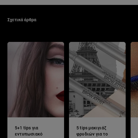
Παράλειψη ο/η/το slider: Make Up Related Articles
Σχετικά άρθρα
5+1 tips για
5 tips μακιγιάζ
εντυπωσιακό
φρυδιών για το