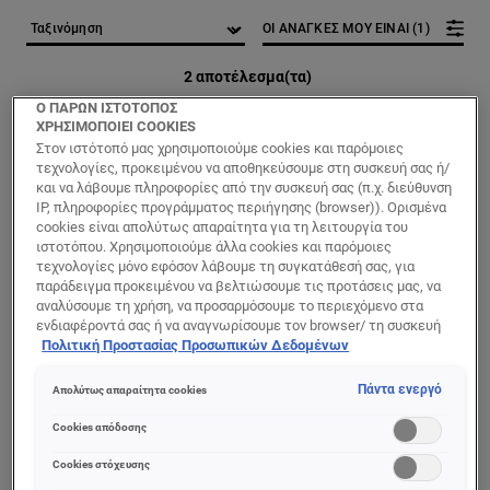
ΟΙ ΑΝΑΓΚΕΣ ΜΟΥ ΕΙΝΑΙ (1)
2 αποτέλεσμα(τα)
Ο ΠΑΡΩΝ ΙΣΤΟΤΟΠΟΣ
ΧΡΗΣΙΜΟΠΟΙΕΙ COOKIES
Στον ιστότοπό μας χρησιμοποιούμε cookies και παρόμοιες
τεχνολογίες, προκειμένου να αποθηκεύσουμε στη συσκευή σας ή/
και να λάβουμε πληροφορίες από την συσκευή σας (π.χ. διεύθυνση
IP, πληροφορίες προγράμματος περιήγησης (browser)). Ορισμένα
cookies είναι απολύτως απαραίτητα για τη λειτουργία του
ιστοτόπου. Χρησιμοποιούμε άλλα cookies και παρόμοιες
τεχνολογίες μόνο εφόσον λάβουμε τη συγκατάθεσή σας, για
παράδειγμα προκειμένου να βελτιώσουμε τις προτάσεις μας, να
αναλύσουμε τη χρήση, να προσαρμόσουμε το περιεχόμενο στα
ενδιαφέροντά σας ή να αναγνωρίσουμε τον browser/ τη συσκευή
σας για τη δημιουργία προφίλ με τα ενδιαφέροντά σας και να σας
Πολιτική Προστασίας Προσωπικών Δεδομένων
[Color]: #CF9B78
[Color]: #ECC7B6
[Color]: #C2907A
[Color]: #E0AB87
[Color]: #AE7C50
[Color]: #E3C1A1
[Color]: #DCB0
[Color]: #C7
[Color]: #
More shades are available
δείχνουμε σχετικό διαφημιστικό περιεχόμενο σε άλλες
διαδικτυακές προτάσεις. Μπορείτε να αποδεχθείτε cookies τα
Πάντα ενεργό
Απολύτως απαραίτητα cookies
True Match
C'est Magic
οποία δεν είναι απαραίτητα («Αποδοχή όλων»), να τα απορρίψετε
Tinted Serum
Κρέμα Προσώπου
(«Απόρριψη όλων») ή να ρυθμίσετε και να αποθηκεύσετε τις
Cookies απόδοσης
Foundation 2-3
BB 5 σε 1 Light
επιλογές σας («Αποθήκευση επιλογών»). Μπορείτε επίσης, ανά
Light
πάσα στιγμή, να ελέγξετε και να ρυθμίσετε εκ νέου τις επιλογές
Cookies στόχευσης
σας (επιλέγοντας το link «Ρυθμίσεις για τα cookies»).