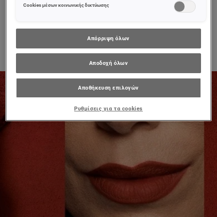
Περισσότερες πληροφορίες μπορείτε να βρείτε στην
Cookies μέσων κοινωνικής δικτύωσης
0/5
0/5
Απόρριψη όλων
ΠΡΟΒΟΛΉ ΠΡΟΪΌΝΤΟΣ
ΠΡΟΒΟΛΉ ΠΡΟΪΌΝΤΟΣ
Αποδοχή όλων
Αποθήκευση επιλογών
Ρυθμίσεις για τα cookies