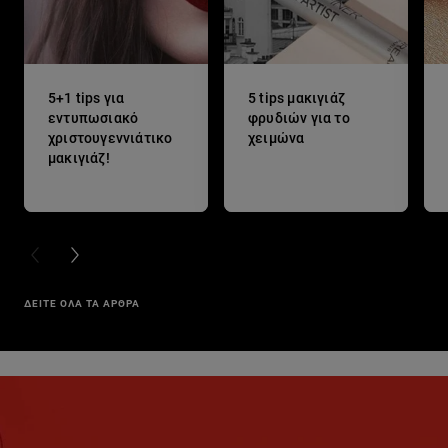
5+1 tips για
5 tips μακιγιάζ
εντυπωσιακό
φρυδιών για το
χριστουγεννιάτικο
χειμώνα
μακιγιάζ!
PREVIOUS CARD
NEXT CARD
ΔΕΙΤΕ ΟΛΑ ΤΑ ΑΡΘΡΑ