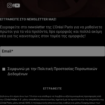
Facebook
YouTube
Instagram
ΕΓΓΡΑΦΕΙΤΕ ΣΤΟ NEWSLETTER ΜΑΣ!
Εγγραφείτε στο newsletter της L'Oréal Paris για να μαθαίνετε
πρώτοι για τα νέα προϊόντα, tips ομορφιάς και πολλά ακόμη
νέα για τις καινοτομίες στον τομέα της ομορφιάς!
Email
*
*
Συμφωνώ με την Πολιτική Προστασίας Πορσωπικών
Δεδομένων
ΕΓΓΡΑΦΕΙΤΕ
Δηλώνω ότι είμαι άνω των 16 ετών και επιθυμώ να λαμβάνω εξατομικευμένες προσφορές από
την L’Oréal Hellas A.E. μέσω απευθείας επικοινωνίας, σχετικά με τα προϊόντα και τις υπηρεσίες της
L’Oréal Paris, μέσω email, SMS, ή τηλεφωνικής επικοινωνίας, καθώς και μέσω διαφημίσεων των