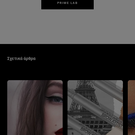
PRIME LAB
Παράλειψη ο/η/το slider: Make Up Related Articles
Σχετικά άρθρα