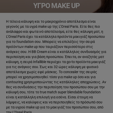
ΥΓΡΌ MAKE UP
Η τέλεια κάλυψη και το μακροχρόνιο αποτέλεσμα είναι
γεγονός με τα υγρά make up της L’Oreal Paris. Είτε θες πιο
ανάλαφρο και φωτεινό αποτέλεσμα, είτε θες κάλυψη ματ, η
L’Oreal Paris έχει τα κατάλληλα προϊόντα μακιγιάζ προσώπου
για το foundation σου. Μπορείς να επιλέξεις την σειρά
προϊόντων make up που ταιριάζουν περισσότερο στις
ανάγκες σου. Η BB Cream είναι ο κατάλληλος συνδυασμός για
περιποίηση και για βάση προσώπου. Έπειτα, αν αναζητάς ματ
κάλυψη, η σειρά Infallible περιέχει τα go-to προϊόντα μακιγιάζ
για τις ανάγκες σου. Έως και 32 ώρες κάλυψη με φυσικό
αποτέλεσμα χωρίς εφέ μάσκας. Το concealer της σειράς
μπορεί να χρησιμοποιηθεί τόσο για make up όσο και για
contouring χρησιμοποιώντας τις κατάλληλες αποχρώσεις. Αν
θες να συνδυάσεις την περιποίηση του προσώπου σου με την
κάλυψή σου, τότε το true match super blendable foundation
είναι η κατάλληλη επιλογή για εσένα. Είσαι έτοιμη να
λάμψεις, να καλύψεις και να περιποιηθείς το πρόσωπό σου
με τα υγρού make up για το μακιγιάζ του προσώπου σου, από
την L’Oreal Paris.