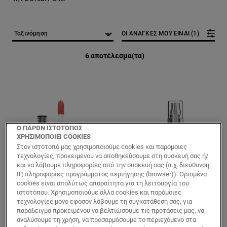
ΟΙ ΑΝΑΓΚΕΣ ΜΟΥ ΕΙΝΑΙ (1)
6 αποτέλεσμα(τα)
Ο ΠΑΡΩΝ ΙΣΤΟΤΟΠΟΣ
ΧΡΗΣΙΜΟΠΟΙΕΙ COOKIES
Στον ιστότοπό μας χρησιμοποιούμε cookies και παρόμοιες
τεχνολογίες, προκειμένου να αποθηκεύσουμε στη συσκευή σας ή/
και να λάβουμε πληροφορίες από την συσκευή σας (π.χ. διεύθυνση
IP, πληροφορίες προγράμματος περιήγησης (browser)). Ορισμένα
cookies είναι απολύτως απαραίτητα για τη λειτουργία του
[Color]: #FD8B7F
[Color]: #E78979
[Color]: #F7A29B
[Color]: #B04658
[Color]: #C37384
[Color]: #F5D2BD
[Color]: #f7d6b5
[Color]: #D8B1
[Color]: #EC
[Color]: 
More shades are available
More sh
ιστοτόπου. Χρησιμοποιούμε άλλα cookies και παρόμοιες
τεχνολογίες μόνο εφόσον λάβουμε τη συγκατάθεσή σας, για
Lumi
True Match
παράδειγμα προκειμένου να βελτιώσουμε τις προτάσεις μας, να
Le Liquid Blush
Super Blendable
αναλύσουμε τη χρήση, να προσαρμόσουμε το περιεχόμενο στα
Ρουζ σε Υγρή
Face Foundation