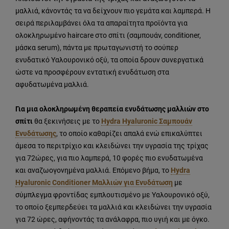
μαλλιά, κάνοντάς τα να δείχνουν πιο γεμάτα και λαμπερά. Η
σειρά περιλαμβάνει όλα τα απαραίτητα προϊόντα για
ολοκληρωμένο haircare στο σπίτι (σαμπουάν, conditioner,
μάσκα serum), πάντα με πρωταγωνιστή το σούπερ
ενυδατικό Υαλουρονικό οξύ, τα οποία δρουν συνεργατικά
ώστε να προσφέρουν εντατική ενυδάτωση στα
αφυδατωμένα μαλλιά.
Για μια ολοκληρωμένη θεραπεία ενυδάτωσης μαλλιών στο
σπίτι
θα ξεκινήσεις με το
Hydra Hyaluronic Σαμπουάν
Ενυδάτωσης
, το οποίο καθαρίζει απαλά ενώ επικαλύπτει
άμεσα το περιτρίχιο και κλειδώνει την υγρασία της τρίχας
για 72ώρες, για πιο λαμπερά, 10 φορές πιο ενυδατωμένα
και αναζωογονημένα μαλλιά. Επόμενο βήμα, το
Hydra
Hyaluronic Conditioner Μαλλιών για Ενυδάτωση
με
σύμπλεγμα φροντίδας εμπλουτισμένο με Υαλουρονικό οξύ,
το οποίο ξεμπερδεύει τα μαλλιά και κλειδώνει την υγρασία
για 72 ώρες, αφήνοντάς τα ανάλαφρα, πιο υγιή και με όγκο.