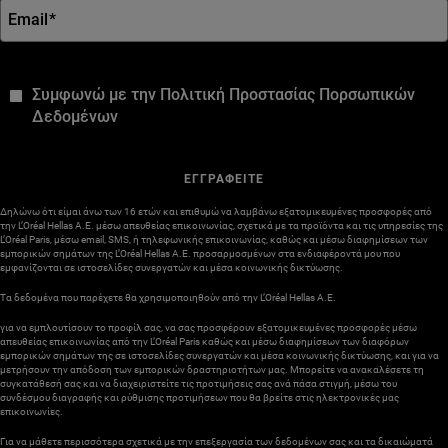
Email
*
*
Συμφωνώ με την Πολιτική Προστασίας Πορσωπικών
Δεδομένων
ΕΓΓΡΑΦΕΙΤΕ
Δηλώνω ότι είμαι άνω των 16 ετών και επιθυμώ να λαμβάνω εξατομικευμένες προσφορές από
την L’Oréal Hellas A.E. μέσω απευθείας επικοινωνίας, σχετικά με τα προϊόντα και τις υπηρεσίες της
L’Oréal Paris, μέσω email, SMS, ή τηλεφωνικής επικοινωνίας, καθώς και μέσω διαφημίσεων των
εμπορικών σημάτων της L’Oréal Hellas A.E. προσαρμοσμένων στα ενδιαφέροντά μου που
εμφανίζονται σε ιστοσελίδες συνεργατών και μέσα κοινωνικής δικτύωσης.
Τα δεδομένα που παρέχετε θα χρησιμοποιηθούν από την L’Oréal Hellas A.E.
για να εμπλουτίσουν το προφίλ σας, να σας προσφέρουν εξατομικευμένες προσφορές μέσω
απευθείας επικοινωνίας από την L’Oréal Paris καθώς και μέσω διαφημίσεων των διαφόρων
εμπορικών σημάτων της σε ιστοσελίδες συνεργατών και μέσα κοινωνικής δικτύωσης, και για να
μετρήσουν την απόδοση των εμπορικών δραστηριοτήτων μας. Μπορείτε να ανακαλέσετε τη
συγκατάθεσή σας και να διαχειριστείτε τις προτιμήσεις σας ανά πάσα στιγμή, μέσω του
συνδέσμου διαγραφής και ρύθμισης προτιμήσεων που θα βρείτε στις ηλεκτρονικές μας
επικοινωνίες.
Για να μάθετε περισσότερα σχετικά με την επεξεργασία των δεδομένων σας και τα δικαιώματά