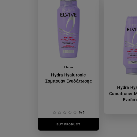
Elvive
Hydra Hyaluronic
Σαμπουάν Ενυδάτωσης
Hydra Hya
Conditioner 
Ενυδά
0/5
BUY PRODUCT
BUY PR