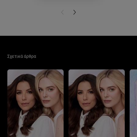
PREVIOUS CARD
NEXT CARD
Παράλειψη ο/η/το slider: New Related Articles
Σχετικά άρθρα