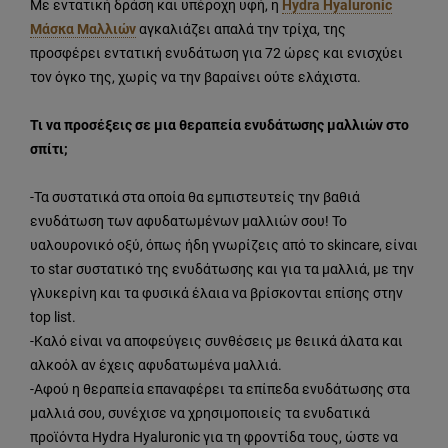
Με εντατική δράση και υπέροχη υφή, η
Hydra Hyaluronic
Μάσκα Μαλλιών
αγκαλιάζει απαλά την τρίχα, της
προσφέρει εντατική ενυδάτωση για 72 ώρες και ενισχύει
τον όγκο της, χωρίς να την βαραίνει ούτε ελάχιστα.
Τι να προσέξεις σε μια θεραπεία ενυδάτωσης μαλλιών στο
σπίτι;
-
Τα συστατικά στα οποία θα εμπιστευτείς την βαθιά
ενυδάτωση των αφυδατωμένων μαλλιών σου! Το
υαλουρονικό οξύ, όπως ήδη γνωρίζεις από το skincare, είναι
το star συστατικό της ενυδάτωσης και για τα μαλλιά, με την
γλυκερίνη και τα φυσικά έλαια να βρίσκονται επίσης στην
top list.
-
Καλό είναι να αποφεύγεις συνθέσεις με θειικά άλατα και
αλκοόλ αν έχεις αφυδατωμένα μαλλιά.
-
Αφού η θεραπεία επαναφέρει τα επίπεδα ενυδάτωσης στα
μαλλιά σου, συνέχισε να χρησιμοποιείς τα ενυδατικά
προϊόντα Hydra Hyaluronic για τη φροντίδα τους, ώστε να