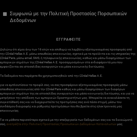
*
Συμφωνώ με την Πολιτική Προστασίας Πορσωπικών
Δεδομένων
ΕΓΓΡΑΦΕΙΤΕ
Δηλώνω ότι είμαι άνω των 16 ετών και επιθυμώ να λαμβάνω εξατομικευμένες προσφορές από
την L’Oréal Hellas A.E. μέσω απευθείας επικοινωνίας, σχετικά με τα προϊόντα και τις υπηρεσίες της
L’Oréal Paris, μέσω email, SMS, ή τηλεφωνικής επικοινωνίας, καθώς και μέσω διαφημίσεων των
εμπορικών σημάτων της L’Oréal Hellas A.E. προσαρμοσμένων στα ενδιαφέροντά μου που
εμφανίζονται σε ιστοσελίδες συνεργατών και μέσα κοινωνικής δικτύωσης.
Τα δεδομένα που παρέχετε θα χρησιμοποιηθούν από την L’Oréal Hellas A.E.
για να εμπλουτίσουν το προφίλ σας, να σας προσφέρουν εξατομικευμένες προσφορές μέσω
απευθείας επικοινωνίας από την L’Oréal Paris καθώς και μέσω διαφημίσεων των διαφόρων
εμπορικών σημάτων της σε ιστοσελίδες συνεργατών και μέσα κοινωνικής δικτύωσης, και για να
μετρήσουν την απόδοση των εμπορικών δραστηριοτήτων μας. Μπορείτε να ανακαλέσετε τη
συγκατάθεσή σας και να διαχειριστείτε τις προτιμήσεις σας ανά πάσα στιγμή, μέσω του
συνδέσμου διαγραφής και ρύθμισης προτιμήσεων που θα βρείτε στις ηλεκτρονικές μας
επικοινωνίες.
Για να μάθετε περισσότερα σχετικά με την επεξεργασία των δεδομένων σας και τα δικαιώματά
σας,
ανατρέξτε στην Πολιτική Προστασίας Προσωπικών Δεδομένων Καταναλωτών
μας.