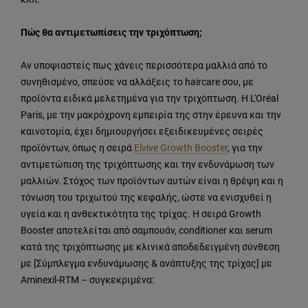
Πώς θα αντιμετωπίσεις την τριχόπτωση;
Αν υποψιαστείς πως χάνεις περισσότερα μαλλιά από το
συνηθισμένο, σπεύσε να αλλάξεις το haircare σου, με
προϊόντα ειδικά μελετημένα για την τριχόπτωση. Η L'Oréal
Paris, με την μακρόχρονη εμπειρία της στην έρευνα και την
καινοτομία, έχει δημιουργήσει εξειδικευμένες σειρές
προϊόντων, όπως η σειρά
Elvive Growth Booster
, για την
αντιμετώπιση της τριχόπτωσης και την ενδυνάμωση των
μαλλιών. Στόχος των προϊόντων αυτών είναι η θρέψη και η
τόνωση του τριχωτού της κεφαλής, ώστε να ενισχυθεί η
υγεία και η ανθεκτικότητα της τρίχας. Η σειρά Growth
Booster αποτελείται από σαμπουάν, conditioner και serum
κατά της τριχόπτωσης με κλινικά αποδεδειγμένη σύνθεση
με [Σύμπλεγμα ενδυνάμωσης & ανάπτυξης της τρίχας] με
Aminexil-RΤΜ – συγκεκριμένα: