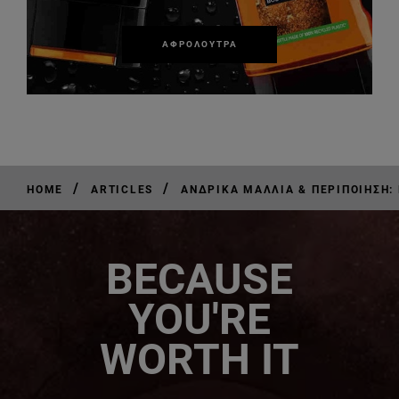
ΑΦΡΌΛΟΥΤΡΑ
/
/
HOME
ARTICLES
ΑΝΔΡΙΚΆ ΜΑΛΛΙΆ & ΠΕΡΙΠΟΊΗΣΗ: 
BECAUSE
YOU'RE
WORTH IT