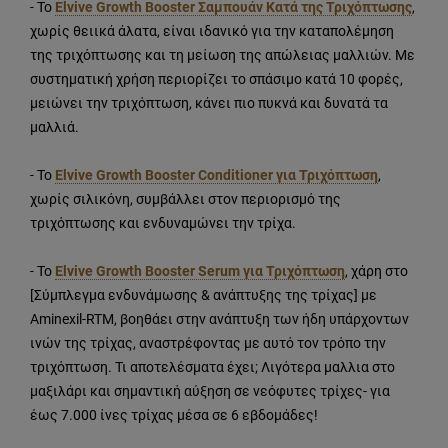
- Το
Elvive Growth Booster Σαμπουάν Κατά της Τριχόπτωσης
,
χωρίς θειικά άλατα, είναι ιδανικό για την καταπολέμηση
της τριχόπτωσης και τη μείωση της απώλειας μαλλιών. Με
συστηματική χρήση περιορίζει το σπάσιμο κατά 10 φορές,
μειώνει την τριχόπτωση, κάνει πιο πυκνά και δυνατά τα
μαλλιά.
- Το
Elvive Growth Booster Conditioner για Τριχόπτωση
,
χωρίς σιλικόνη, συμβάλλει στον περιορισμό της
τριχόπτωσης και ενδυναμώνει την τρίχα.
- Το
Elvive Growth Booster Serum για Τριχόπτωση
, χάρη στο
[Σύμπλεγμα ενδυνάμωσης & ανάπτυξης της τρίχας] με
Aminexil-RTM, βοηθάει στην ανάπτυξη των ήδη υπάρχοντων
ινών της τρίχας, αναστρέφοντας με αυτό τον τρόπο την
τριχόπτωση. Τι αποτελέσματα έχει; Λιγότερα μαλλια στο
μαξιλάρι και σημαντική αύξηση σε νεόφυτες τρίχες- για
έως 7.000 ίνες τρίχας μέσα σε 6 εβδομάδες!