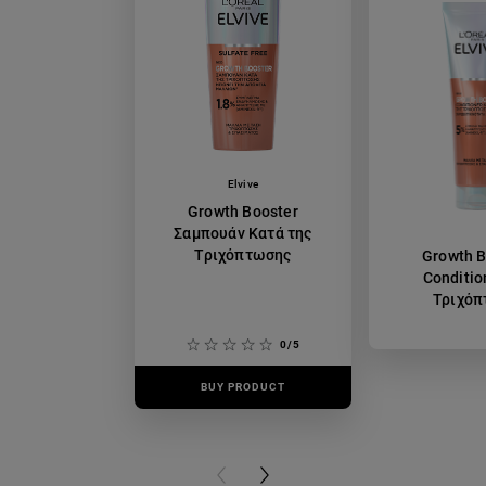
Elvive
Growth Booster
Σαμπουάν Κατά της
Τριχόπτωσης
Growth B
Conditio
Τριχό
0/5
BUY PRODUCT
BUY PR
PREVIOUS CARD
NEXT CARD