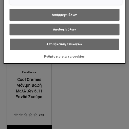
Απόρριψη όλων
Αποδοχή όλων
Αποθήκευση επιλογών
Ρυθμίσεις για τα cookies
[Color]: #684E47
[Color]: #4A3838
[Color]: #896C5D
[Color]: #CDACA4
Excellence
Cool Crèmes
Μόνιμη Βαφή
Μαλλιών 6.11
Ξανθό Σκούρο
0/5