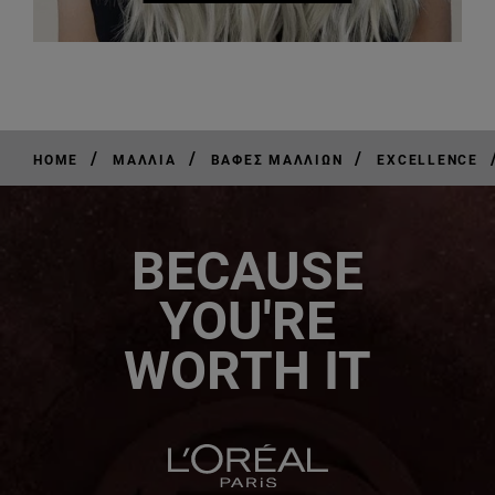
/
/
/
HOME
ΜΑΛΛΙΆ
ΒΑΦΈΣ ΜΑΛΛΙΏΝ
EXCELLENCE
BECAUSE
YOU'RE
WORTH IT