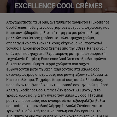
EXCELLENCE COOL CRÈMES
Αποχαιρετήστε τα θερμά, ανεπιθύμητα χρώματα! Η Excellence
Cool Cremes ήρθε για να σας χαρίσει ψυχρές αποχρώσεις που
διαρκούν εβδομάδες! Είστε έτοιμη για μια μόνιμη βαφή
μαλλιών που θα σας χαρίσει το τέλειο ψυχρό χρώμα,
απαλλαγμένο από ενοχλητικούς κίτρινους και πορτοκαλί
τόνους; Η Excellence Cool Cremes από την L'Oréal Paris είναι η
απάντηση που ψάχνατε! Σχεδιασμένη με την πρωτοποριακή
τεχνολογία Purple, η Excellence Cool Cremes εξουδετερώνει
άμεσα τα ανεπιθύμητα θερμά χρώματα που συχνά
εμφανίζονται μετά τη βαφή, χαρίζοντας στα μαλλιά σας
έντονες, ψυχρές αποχρώσεις που μαγνητίζουν τα βλέμματα.
Και το καλύτερο; Το χρώμα διαρκεί έως και 4 εβδομάδες,
παραμένοντας ζωηρό και εντυπωσιακό σαν την πρώτη μέρα!
Αλλά η Excellence Cool Cremes δεν φροντίζει μόνο για το
χρώμα, αλλά και για την υγεία των μαλλιών σας! Η τριπλή
ρουτίνα προστασίας που ενσωματώνει, εξασφαλίζει βαθιά
περιποίηση και μοναδική λάμψη: 1. Απαλή Σύνθεση για το
Τριχωτό: Η σύνθεσή της είναι απαλή και δεν ερεθίζει το
ευαίσθητο δέρμα της κεφαλής, χαρίζοντας άνεση και ευεξία.