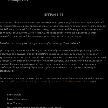
ΕΓΓΡΑΦΕΙΤΕ
Δηλώνω ότι είμαι άνω των 16 ετών και επιθυμώ να λαμβάνω εξατομικευμένες προσφορές από
την L’Oréal Hellas A.E. μέσω απευθείας επικοινωνίας, σχετικά με τα προϊόντα και τις υπηρεσίες της
L’Oréal Paris, μέσω email, SMS, ή τηλεφωνικής επικοινωνίας, καθώς και μέσω διαφημίσεων των
εμπορικών σημάτων της L’Oréal Hellas A.E. προσαρμοσμένων στα ενδιαφέροντά μου που
εμφανίζονται σε ιστοσελίδες συνεργατών και μέσα κοινωνικής δικτύωσης.
Τα δεδομένα που παρέχετε θα χρησιμοποιηθούν από την L’Oréal Hellas A.E.
για να εμπλουτίσουν το προφίλ σας, να σας προσφέρουν εξατομικευμένες προσφορές μέσω
απευθείας επικοινωνίας από την L’Oréal Paris καθώς και μέσω διαφημίσεων των διαφόρων
εμπορικών σημάτων της σε ιστοσελίδες συνεργατών και μέσα κοινωνικής δικτύωσης, και για να
μετρήσουν την απόδοση των εμπορικών δραστηριοτήτων μας. Μπορείτε να ανακαλέσετε τη
συγκατάθεσή σας και να διαχειριστείτε τις προτιμήσεις σας ανά πάσα στιγμή, μέσω του
συνδέσμου διαγραφής και ρύθμισης προτιμήσεων που θα βρείτε στις ηλεκτρονικές μας
επικοινωνίες.
Για να μάθετε περισσότερα σχετικά με την επεξεργασία των δεδομένων σας και τα δικαιώματά
σας,
ανατρέξτε στην Πολιτική Προστασίας Προσωπικών Δεδομένων Καταναλωτών
μας.
Επικοινωνία
Συχνές Ερωτήσεις
Όροι Χρήσης
Πολιτική Προστασίας Προσωπικών Δεδομένων