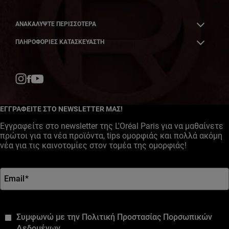
ΑΝΑΚΑΛΎΨΤΕ ΠΕΡΙΣΣΌΤΕΡΑ
ΠΛΗΡΟΦΟΡΙΕΣ ΚΑΤΑΣΚΕΥΑΣΤΗ
Facebook
YouTube
Instagram
ΕΓΓΡΑΦΕΙΤΕ ΣΤΟ NEWSLETTER ΜΑΣ!
Εγγραφείτε στο newsletter της L'Oréal Paris για να μαθαίνετε
πρώτοι για τα νέα προϊόντα, tips ομορφιάς και πολλά ακόμη
νέα για τις καινοτομίες στον τομέα της ομορφιάς!
Email
*
*
Συμφωνώ με την Πολιτική Προστασίας Πορσωπικών
Δεδομένων