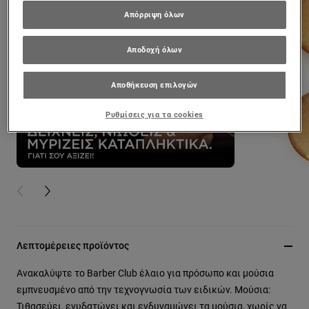
Απόρριψη όλων
Αποδοχή όλων
Αποθήκευση επιλογών
Ρυθμίσεις για τα cookies
PREVIOUS CARD
NEXT CARD
Λεπτομέρειες προϊόντος
Ανακαλύψτε το Barber Club έλαιο για πρόσωπο και μούσια
εμπνευσμένο από την τεχνογνωσία των ειδικών. Μούσια:
Τιθασεύει, ενυδατώνει και ενδυναμώνει τα μούσια, χωρίς να