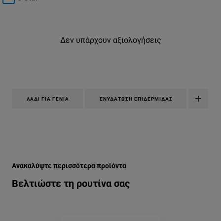
Δεν υπάρχουν αξιολογήσεις
ΛΆΔΙ ΓΙΑ ΓΈΝΙΑ
ΕΝΥΔΆΤΩΣΗ ΕΠΙΔΕΡΜΊΔΑΣ
Παράλειψη ο/η/το slider: barber-club-ladi-gia-mousia-epide
Ανακαλύψτε περισσότερα προϊόντα
Βελτιώστε τη ρουτίνα σας