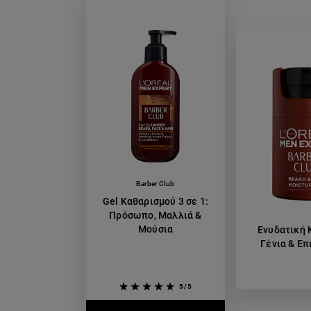
Barber Club
Gel Καθαρισμού 3 σε 1:
Πρόσωπο, Μαλλιά &
Μούσια
Ενυδατική 
Γένια & Επ
5/5