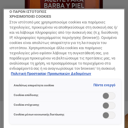
Ο ΠΑΡΩΝ ΙΣΤΟΤΟΠΟΣ
ΧΡΗΣΙΜΟΠΟΙΕΙ COOKIES
Στον ιστότοπό μας χρησιμοποιούμε cookies και παρόμοιες
τεχνολογίες, προκειμένου να αποθηκεύσουμε στη συσκευή σας ή/
και να λάβουμε πληροφορίες από την συσκευή σας (π.χ. διεύθυνση
IP, πληροφορίες προγράμματος περιήγησης (browser)). Ορισμένα
cookies είναι απολύτως απαραίτητα για τη λειτουργία του
ιστοτόπου. Χρησιμοποιούμε άλλα cookies και παρόμοιες
τεχνολογίες μόνο εφόσον λάβουμε τη συγκατάθεσή σας, για
παράδειγμα προκειμένου να βελτιώσουμε τις προτάσεις μας, να
αναλύσουμε τη χρήση, να προσαρμόσουμε το περιεχόμενο στα
ενδιαφέροντά σας ή να αναγνωρίσουμε τον browser/ τη συσκευή
σας για τη δημιουργία προφίλ με τα ενδιαφέροντά σας και να σας
Πολιτική Προστασίας Προσωπικών Δεδομένων
δείχνουμε σχετικό διαφημιστικό περιεχόμενο σε άλλες
διαδικτυακές προτάσεις. Μπορείτε να αποδεχθείτε cookies τα
Πάντα ενεργό
Απολύτως απαραίτητα cookies
οποία δεν είναι απαραίτητα («Αποδοχή όλων»), να τα απορρίψετε
(«Απόρριψη όλων») ή να ρυθμίσετε και να αποθηκεύσετε τις
Cookies απόδοσης
επιλογές σας («Αποθήκευση επιλογών»). Μπορείτε επίσης, ανά
πάσα στιγμή, να ελέγξετε και να ρυθμίσετε εκ νέου τις επιλογές
Cookies στόχευσης
σας (επιλέγοντας το link «Ρυθμίσεις για τα cookies»).
Περισσότερες πληροφορίες μπορείτε να βρείτε στην
Cookies μέσων κοινωνικής δικτύωσης