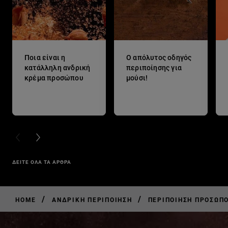
Ποια είναι η
Ο απόλυτος οδηγός
κατάλληλη ανδρική
περιποίησης για
κρέμα προσώπου
μούσι!
PREVIOUS CARD
NEXT CARD
ΔΕΙΤΕ ΟΛΑ ΤΑ ΑΡΘΡΑ
/
/
HOME
ΑΝΔΡΙΚΉ ΠΕΡΙΠΟΊΗΣΗ
ΠΕΡΙΠΟΊΗΣΗ ΠΡΟΣΏΠΟ