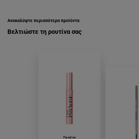
Παράλειψη ο/η/το slider: color-queen-skia-matiwn-01-unsu
Ανακαλύψτε περισσότερα προϊόντα
Βελτιώστε τη ρουτίνα σας
Paradise