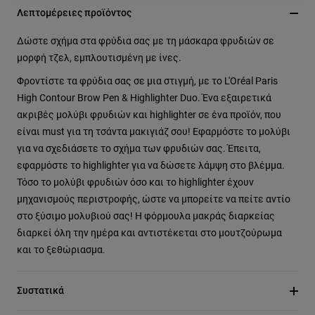
Λεπτομέρειες προϊόντος
Δώστε σχήμα στα φρύδια σας με τη μάσκαρα φρυδιών σε
μορφή τζελ, εμπλουτισμένη με ίνες.
Φροντίστε τα φρύδια σας σε μια στιγμή, με το L'Oréal Paris
High Contour Brow Pen & Highlighter Duo. Ένα εξαιρετικά
ακριβές μολύβι φρυδιών και highlighter σε ένα προϊόν, που
είναι must για τη τσάντα μακιγιάζ σου! Εφαρμόστε το μολύβι
για να σχεδιάσετε το σχήμα των φρυδιών σας. Έπειτα,
εφαρμόστε το highlighter για να δώσετε λάμψη στο βλέμμα.
Τόσο το μολύβι φρυδιών όσο και το highlighter έχουν
μηχανισμούς περιστροφής, ώστε να μπορείτε να πείτε αντίο
στο ξύσιμο μολυβιού σας! Η φόρμουλα μακράς διαρκείας
διαρκεί όλη την ημέρα και αντιστέκεται στο μουτζούρωμα
και το ξεθώριασμα.
Συστατικά