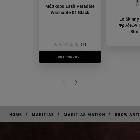
Μάσκαρα Lash Paradise
Washable 01 Black
Le Skinny
Φρυδιών 1
Blon
0/5
BUY PRODUCT
BUY PR
PREVIOUS CARD
NEXT CARD
/
/
/
HOME
ΜΑΚΙΓΙΆΖ
ΜΑΚΙΓΙΆΖ ΜΑΤΙΏΝ
BROW ARTI