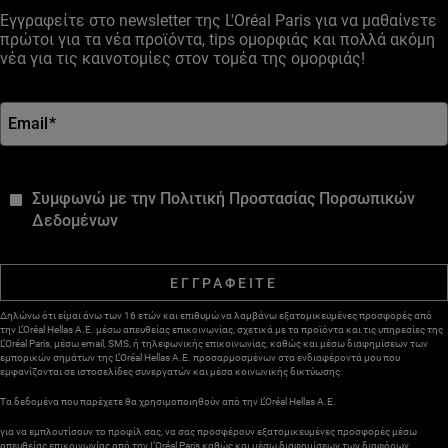
Εγγραφείτε στο newsletter της L'Oréal Paris για να μαθαίνετε
πρώτοι για τα νέα προϊόντα, tips ομορφιάς και πολλά ακόμη
νέα για τις καινοτομίες στον τομέα της ομορφιάς!
Email
*
*
Συμφωνώ με την Πολιτική Προστασίας Πορσωπικών
Δεδομένων
ΕΓΓΡΑΦΕΙΤΕ
Δηλώνω ότι είμαι άνω των 16 ετών και επιθυμώ να λαμβάνω εξατομικευμένες προσφορές από
την L’Oréal Hellas A.E. μέσω απευθείας επικοινωνίας, σχετικά με τα προϊόντα και τις υπηρεσίες της
L’Oréal Paris, μέσω email, SMS, ή τηλεφωνικής επικοινωνίας, καθώς και μέσω διαφημίσεων των
εμπορικών σημάτων της L’Oréal Hellas A.E. προσαρμοσμένων στα ενδιαφέροντά μου που
εμφανίζονται σε ιστοσελίδες συνεργατών και μέσα κοινωνικής δικτύωσης.
Τα δεδομένα που παρέχετε θα χρησιμοποιηθούν από την L’Oréal Hellas A.E.
για να εμπλουτίσουν το προφίλ σας, να σας προσφέρουν εξατομικευμένες προσφορές μέσω
απευθείας επικοινωνίας από την L’Oréal Paris καθώς και μέσω διαφημίσεων των διαφόρων