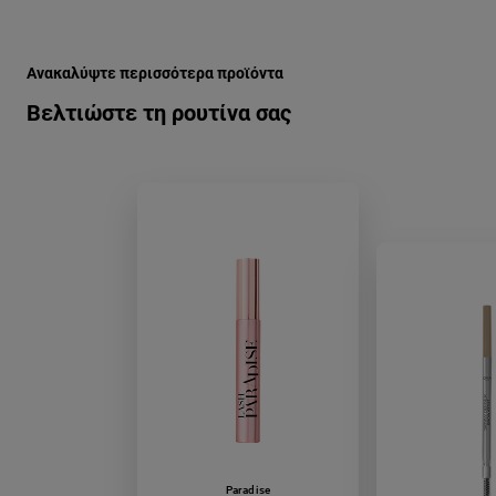
Παράλειψη ο/η/το slider: color-queen-skia-matiwn-01-unsu
Ανακαλύψτε περισσότερα προϊόντα
Βελτιώστε τη ρουτίνα σας
Paradise