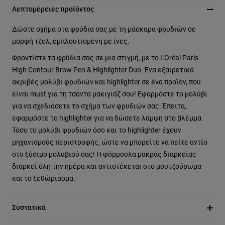
Λεπτομέρειες προϊόντος
Δώστε σχήμα στα φρύδια σας με τη μάσκαρα φρυδιών σε
μορφή τζελ, εμπλουτισμένη με ίνες.
Φροντίστε τα φρύδια σας σε μια στιγμή, με το L'Oréal Paris
High Contour Brow Pen & Highlighter Duo. Ένα εξαιρετικά
ακριβές μολύβι φρυδιών και highlighter σε ένα προϊόν, που
είναι must για τη τσάντα μακιγιάζ σου! Εφαρμόστε το μολύβι
για να σχεδιάσετε το σχήμα των φρυδιών σας. Έπειτα,
εφαρμόστε το highlighter για να δώσετε λάμψη στο βλέμμα.
Τόσο το μολύβι φρυδιών όσο και το highlighter έχουν
μηχανισμούς περιστροφής, ώστε να μπορείτε να πείτε αντίο
στο ξύσιμο μολυβιού σας! Η φόρμουλα μακράς διαρκείας
διαρκεί όλη την ημέρα και αντιστέκεται στο μουτζούρωμα
και το ξεθώριασμα.
Συστατικά