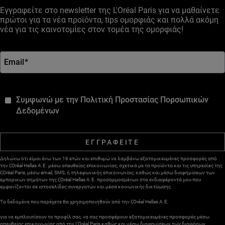
Εγγραφείτε στο newsletter της L'Oréal Paris για να μαθαίνετε
πρώτοι για τα νέα προϊόντα, tips ομορφιάς και πολλά ακόμη
νέα για τις καινοτομίες στον τομέα της ομορφιάς!
Email
*
*
Συμφωνώ με την Πολιτική Προστασίας Πορσωπικών
Δεδομένων
ΕΓΓΡΑΦΕΙΤΕ
Δηλώνω ότι είμαι άνω των 16 ετών και επιθυμώ να λαμβάνω εξατομικευμένες προσφορές από
την L’Oréal Hellas A.E. μέσω απευθείας επικοινωνίας, σχετικά με τα προϊόντα και τις υπηρεσίες της
L’Oréal Paris, μέσω email, SMS, ή τηλεφωνικής επικοινωνίας, καθώς και μέσω διαφημίσεων των
εμπορικών σημάτων της L’Oréal Hellas A.E. προσαρμοσμένων στα ενδιαφέροντά μου που
εμφανίζονται σε ιστοσελίδες συνεργατών και μέσα κοινωνικής δικτύωσης.
Τα δεδομένα που παρέχετε θα χρησιμοποιηθούν από την L’Oréal Hellas A.E.
για να εμπλουτίσουν το προφίλ σας, να σας προσφέρουν εξατομικευμένες προσφορές μέσω
απευθείας επικοινωνίας από την L’Oréal Paris καθώς και μέσω διαφημίσεων των διαφόρων