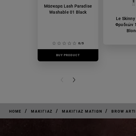
Μάσκαρα Lash Paradise
Washable 01 Black
Le Skinny
Φρυδιών 1
Blon
0/5
BUY PRODUCT
BUY PR
PREVIOUS CARD
NEXT CARD
/
/
/
HOME
ΜΑΚΙΓΙΆΖ
ΜΑΚΙΓΙΆΖ ΜΑΤΙΏΝ
BROW ARTI