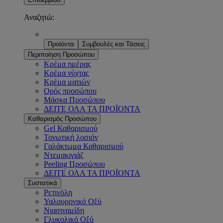
Αναζητώ:
Προϊόντα
Συμβουλές και Τάσεις
Περιποίηση Προσώπου
Κρέμα ημέρας
Κρέμα νύχτας
Κρέμα ματιών
Ορός προσώπου
Μάσκα Προσώπου
ΔΕΙΤΕ ΟΛΑ ΤΑ ΠΡΟΪΟΝΤΑ
Καθαρισμός Προσώπου
Gel Καθαρισμού
Τονωτική λοσιόν
Γαλάκτωμα Καθαρισμού
Ντεμακιγιάζ
Peeling Προσώπου
ΔΕΙΤΕ ΟΛΑ ΤΑ ΠΡΟΪΟΝΤΑ
Συστατικά
Ρετινόλη
Υαλουρονικό Οξύ
Νιασιναμίδη
Γλυκολικό Οξύ