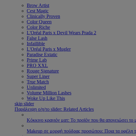
Brow Artist
Cest Magic
Clinically Proven
Color Queen
Color Riche
L'Oréal Paris x Devil Wears Prada 2
False Lash
Infaillible
L'Oréal Paris x Mugler
Paradise Extatic
Prime Lab
PRO XXL
Rouge Signature
Super Liner
True Match
Unlimited
Volume Million Lashes
Woke Up Like This
skip slider
Παράλειψη ο/η/το slider: Related Articles
Κόκκινο κραγιόν ματ: Το προϊόν που θα απογειώσει το 
Makeup σε μορφή πούδρας προσώπου: Ποια τα οφέλη τ