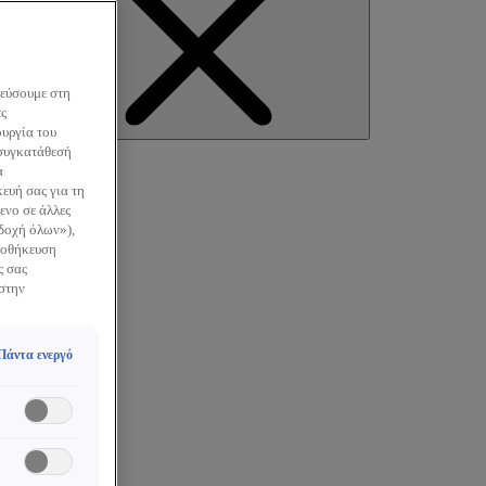
κεύσουμε στη
ες
earch
ουργία του
 συγκατάθεσή
α
ευή σας για τη
ενο σε άλλες
οδοχή όλων»),
Αποθήκευση
ς σας
 στην
Πάντα ενεργό