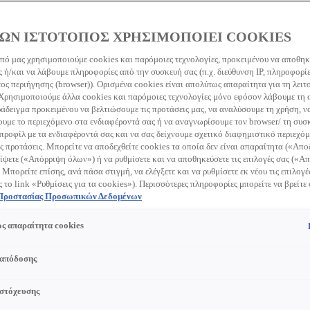
ΩΝ ΙΣΤΟΤΟΠΟΣ ΧΡΗΣΙΜΟΠΟΙΕΙ COOKIES
πό μας χρησιμοποιούμε cookies και παρόμοιες τεχνολογίες, προκειμένου να αποθη
 ή/και να λάβουμε πληροφορίες από την συσκευή σας (π.χ. διεύθυνση IP, πληροφορί
earch this site
Clear s
ς περιήγησης (browser)). Ορισμένα cookies είναι απολύτως απαραίτητα για τη λειτ
 Χρησιμοποιούμε άλλα cookies και παρόμοιες τεχνολογίες μόνο εφόσον λάβουμε τη
ράδειγμα προκειμένου να βελτιώσουμε τις προτάσεις μας, να αναλύσουμε τη χρήση, ν
με το περιεχόμενο στα ενδιαφέροντά σας ή να αναγνωρίσουμε τον browser/ τη συσκ
προφίλ με τα ενδιαφέροντά σας και να σας δείχνουμε σχετικό διαφημιστικό περιεχόμ
ς προτάσεις. Μπορείτε να αποδεχθείτε cookies τα οποία δεν είναι απαραίτητα («Απ
ίψετε («Απόρριψη όλων») ή να ρυθμίσετε και να αποθηκεύσετε τις επιλογές σας («
 Μπορείτε επίσης, ανά πάσα στιγμή, να ελέγξετε και να ρυθμίσετε εκ νέου τις επιλογέ
ς το link «Ρυθμίσεις για τα cookies»). Περισσότερες πληροφορίες μπορείτε να βρείτε
 Προστασίας Προσωπικών Δεδομένων
ς απαραίτητα cookies
 απόδοσης
 στόχευσης