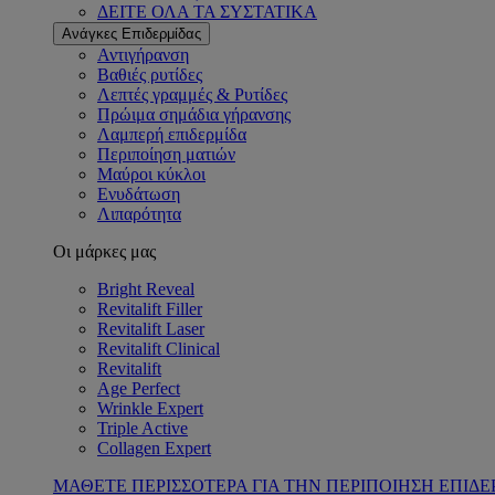
ΔΕΙΤΕ ΟΛΑ ΤΑ ΣΥΣΤΑΤΙΚΑ
Ανάγκες Επιδερμίδας
Αντιγήρανση
Βαθιές ρυτίδες
Λεπτές γραμμές & Ρυτίδες
Πρώιμα σημάδια γήρανσης
Λαμπερή επιδερμίδα
Περιποίηση ματιών
Μαύροι κύκλοι
Ενυδάτωση
Λιπαρότητα
Οι μάρκες μας
Bright Reveal
Revitalift Filler
Revitalift Laser
Revitalift Clinical
Revitalift
Age Perfect
Wrinkle Expert
Triple Active
Collagen Expert
ΜΑΘΕΤΕ ΠΕΡΙΣΣΟΤΕΡΑ ΓΙΑ ΤΗΝ ΠΕΡΙΠΟΙΗΣΗ ΕΠΙΔΕ