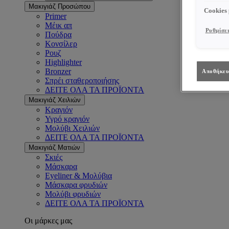
Μακιγιάζ Προσώπου
Cookies
Primer
Μέικ απ
Ρυθμίσει
Πούδρα
Κονσίλερ
Ρουζ
Highlighter
Bronzer
Αποθήκευ
Σπρέι σταθεροποιήσης
ΔΕΙΤΕ ΟΛΑ ΤΑ ΠΡΟΪΟΝΤΑ
Μακιγιάζ Χειλιών
Κραγιόν
Υγρό κραγιόν
Μολύβι Χειλιών
ΔΕΙΤΕ ΟΛΑ ΤΑ ΠΡΟΪΟΝΤΑ
Μακιγιάζ Ματιών
Σκιές
Μάσκαρα
Eyeliner & Μολύβια
Μάσκαρα φρυδιών
Μολύβι φρυδιών
ΔΕΙΤΕ ΟΛΑ ΤΑ ΠΡΟΪΟΝΤΑ
Οι μάρκες μας