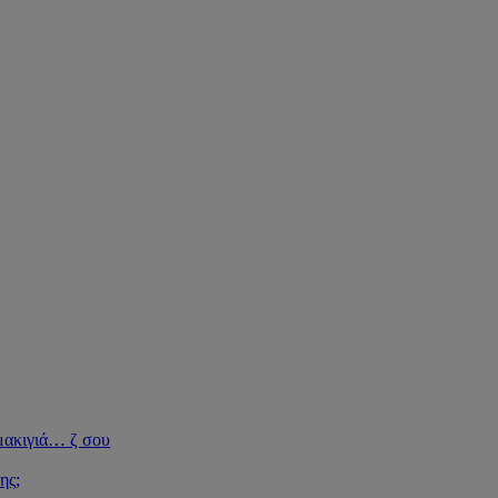
μακιγιά
…
ζ σου
ης;