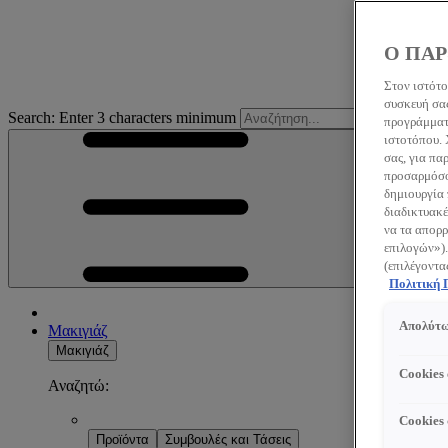
Ο ΠΑΡ
Στον ιστότο
συσκευή σας
Search: Enter 3 characters minimum
S
προγράμματο
ιστοτόπου.
σας, για πα
προσαρμόσου
δημιουργία 
διαδικτυακέ
να τα απορρ
επιλογών»).
(επιλέγοντα
Πολιτική
Απολύτω
Μακιγιάζ
Μακιγιάζ
Cookies
Αναζητώ:
Cookies
Προϊόντα
Συμβουλές και Τάσεις