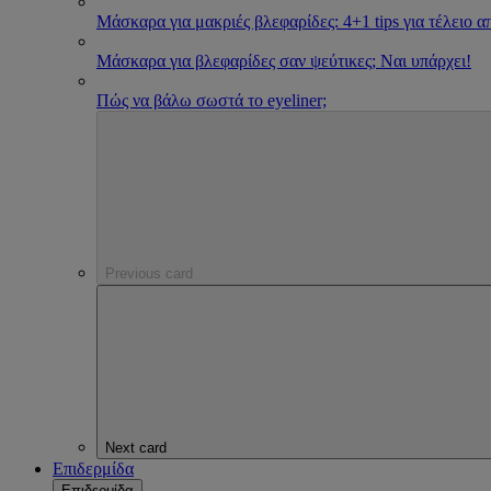
Μάσκαρα για μακριές βλεφαρίδες: 4+1 tips για τέλειο 
Μάσκαρα για βλεφαρίδες σαν ψεύτικες; Ναι υπάρχει!
Πώς να βάλω σωστά το eyeliner;
Previous card
Next card
Επιδερμίδα
Επιδερμίδα