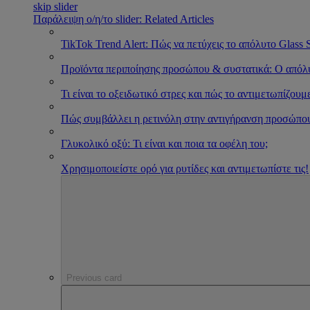
skip slider
Παράλειψη ο/η/το slider: Related Articles
TikTok Trend Alert: Πώς να πετύχεις το απόλυτο Glass 
Προϊόντα περιποίησης προσώπου & συστατικά: Ο απόλ
Τι είναι το οξειδωτικό στρες και πώς το αντιμετωπίζουμ
Πώς συμβάλλει η ρετινόλη στην αντιγήρανση προσώπο
Γλυκολικό οξύ: Τι είναι και ποια τα οφέλη του;
Χρησιμοποιείστε ορό για ρυτίδες και αντιμετωπίστε τις!
Previous card