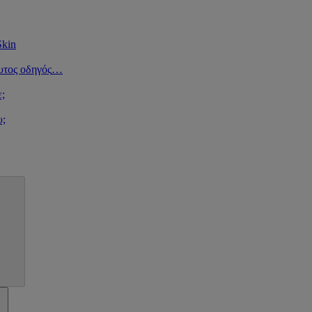
Skin
υτος οδηγός
…
ε;
υ;