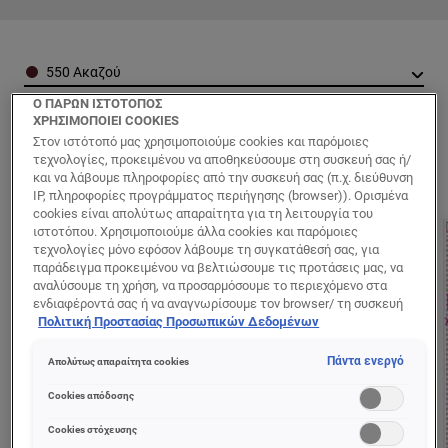
Color
550 Ακαζού
Ο ΠΑΡΩΝ ΙΣΤΟΤΟΠΟΣ
ΧΡΗΣΙΜΟΠΟΙΕΙ COOKIES
Στον ιστότοπό μας χρησιμοποιούμε cookies και παρόμοιες
τεχνολογίες, προκειμένου να αποθηκεύσουμε στη συσκευή σας ή/
και να λάβουμε πληροφορίες από την συσκευή σας (π.χ. διεύθυνση
IP, πληροφορίες προγράμματος περιήγησης (browser)). Ορισμένα
cookies είναι απολύτως απαραίτητα για τη λειτουργία του
ιστοτόπου. Χρησιμοποιούμε άλλα cookies και παρόμοιες
τεχνολογίες μόνο εφόσον λάβουμε τη συγκατάθεσή σας, για
παράδειγμα προκειμένου να βελτιώσουμε τις προτάσεις μας, να
αναλύσουμε τη χρήση, να προσαρμόσουμε το περιεχόμενο στα
ενδιαφέροντά σας ή να αναγνωρίσουμε τον browser/ τη συσκευή
σας για τη δημιουργία προφίλ με τα ενδιαφέροντά σας και να σας
Πολιτική Προστασίας Προσωπικών Δεδομένων
δείχνουμε σχετικό διαφημιστικό περιεχόμενο σε άλλες
διαδικτυακές προτάσεις. Μπορείτε να αποδεχθείτε cookies τα
Πάντα ενεργό
Απολύτως απαραίτητα cookies
οποία δεν είναι απαραίτητα («Αποδοχή όλων»), να τα απορρίψετε
(«Απόρριψη όλων») ή να ρυθμίσετε και να αποθηκεύσετε τις
Cookies απόδοσης
επιλογές σας («Αποθήκευση επιλογών»). Μπορείτε επίσης, ανά
πάσα στιγμή, να ελέγξετε και να ρυθμίσετε εκ νέου τις επιλογές
Cookies στόχευσης
σας (επιλέγοντας το link «Ρυθμίσεις για τα cookies»).