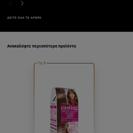
PREVIOUS CARD
NEXT CARD
ΔΕΙΤΕ ΟΛΑ ΤΑ ΑΡΘΡΑ
Παράλειψη ο/η/το slider: bafh-malliwn-ston-idio-tono-550
Ανακαλύψτε περισσότερα προϊόντα
Try It