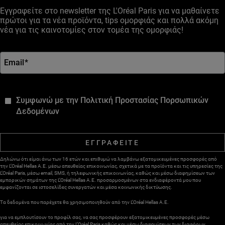
Εγγραφείτε στο newsletter της L'Oréal Paris για να μαθαίνετε
πρώτοι για τα νέα προϊόντα, tips ομορφιάς και πολλά ακόμη
νέα για τις καινοτομίες στον τομέα της ομορφιάς!
Email
*
*
Συμφωνώ με την Πολιτική Προστασίας Πορσωπικών
Δεδομένων
ΕΓΓΡΑΦΕΙΤΕ
Δηλώνω ότι είμαι άνω των 16 ετών και επιθυμώ να λαμβάνω εξατομικευμένες προσφορές από
την L’Oréal Hellas A.E. μέσω απευθείας επικοινωνίας, σχετικά με τα προϊόντα και τις υπηρεσίες της
L’Oréal Paris, μέσω email, SMS, ή τηλεφωνικής επικοινωνίας, καθώς και μέσω διαφημίσεων των
εμπορικών σημάτων της L’Oréal Hellas A.E. προσαρμοσμένων στα ενδιαφέροντά μου που
εμφανίζονται σε ιστοσελίδες συνεργατών και μέσα κοινωνικής δικτύωσης.
Τα δεδομένα που παρέχετε θα χρησιμοποιηθούν από την L’Oréal Hellas A.E.
για να εμπλουτίσουν το προφίλ σας, να σας προσφέρουν εξατομικευμένες προσφορές μέσω
απευθείας επικοινωνίας από την L’Oréal Paris καθώς και μέσω διαφημίσεων των διαφόρων