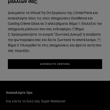
μαλλιών σας;
Δοκιμάστε το Virtual Try On Εργαλείο της L'Oréal Paris και
ανακαλύψτε όλες τις νέες αποχρώσεις Excellence και
Casting Crème Gloss σε 3 απλά βήματα: Βήμα 1: Επιλέξτε την
απόχρωση μαλλιών που σας ενδιαφέρει. Βήμα
2: Χρησιμοποιήστε το κουμπί "Ζωντανή Δοκιμή" ή ανεβάστε
την φωτογραφία σας και δείτε ζωντανά το αποτέλεσμα.
Βήμα 3: Πλοηγηθείτε στις αποχρώσεις και βρείτε αυτή που
σας ταιριάζει.
ΔΟΚΙΜΑΣΤΕ ΖΩΝΤΑΝΑ
Παράλειψη ο/η/το slider: New Related Articles
Ανακαλύψτε tips
Και κάντε το δικό σας Super Makeover