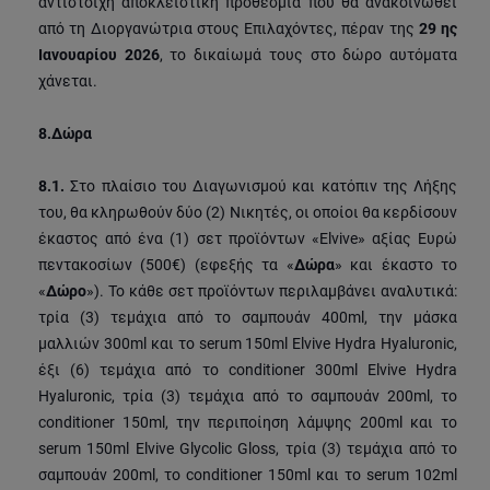
αντίστοιχη αποκλειστική προθεσμία που θα ανακοινωθεί
από τη Διοργανώτρια στους Επιλαχόντες, πέραν της
29 ης
Ιανουαρίου 2026
, το δικαίωμά τους στο δώρο αυτόματα
χάνεται.
8.
Δώρα
8.1.
Στο πλαίσιο του Διαγωνισμού και κατόπιν της Λήξης
του, θα κληρωθούν δύο (2) Νικητές, οι οποίοι θα κερδίσουν
έκαστος από ένα (1) σετ προϊόντων «Elvive» αξίας Ευρώ
πεντακοσίων (500€) (εφεξής τα «
Δώρα
» και έκαστο το
«
Δώρο
»). Το κάθε σετ προϊόντων περιλαμβάνει αναλυτικά:
τρία (3) τεμάχια από το σαμπουάν 400ml, την μάσκα
μαλλιών 300ml και το serum 150ml Elvive Hydra Hyaluronic,
έξι (6) τεμάχια από το conditioner 300ml Elvive Hydra
Hyaluronic, τρία (3) τεμάχια από το σαμπουάν 200ml, το
conditioner 150ml, την περιποίηση λάμψης 200ml και το
serum 150ml Elvive Glycolic Gloss, τρία (3) τεμάχια από το
σαμπουάν 200ml, το conditioner 150ml και το serum 102ml