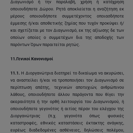
Διαγωνισμό ή την παραλαβή, χρήση ή κατάχρηση
οποιουδήποτε Δώρου. Ρητά αποκλείεται η αναζήτηση εκ
μέρους οποιουδήποτε συμμετέχοντος οποιασδήποτε
έμμεσης ή/και αποθετικής ζημίας που τυχόν προκύψει ή/
και σχετίζεται με τον Διαγωνισμό, εκ της αξίωσης δε των
οποίων οποίες ο συμμετέχων δια της αποδοχής των
παρόντων Όρων παραιτείται ρητώς.
11.
Γενικοί Κανονισμοί
11.1.
Η Διοργανώτρια διατηρεί το δικαίωμα να ακυρώσει,
να αναστείλει ή/και να τροποποιήσει τον Διαγωνισμό σε
περίπτωση απάτης, τεχνικών αποτυχιών, ανθρώπινου
λάθους, οποιουδήποτε άλλου παράγοντα που θίγει την
ακεραιότητα ή την ορθή λειτουργία του Διαγωνισμού, ή
οποιουδήποτε γεγονότος ή αιτίας πέραν του ελέγχου της
Διοργανώτριας (π.χ. γεγονότα όπως φυσικές
καταστροφές, εθνικές καταστάσεις έκτακτης ανάγκης,
ευρέως διαδεδομένες ασθένειες, δηλώσεις πολέμου,