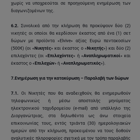
χωρίς να υποχρεούται σε προηγούμενη ενημέρωση των
διαγωνιζομένων της.
6.2.
Συνολικά από την κλήρωση θα προκύψουν δύο (2)
νικητές οι οποίοι θα κερδίσουν έκαστος από ένα (1) σετ
δώρων με προϊόντα «Elvive» αξίας Ευρώ πεντακοσίων
(500€) (οι «
Νικητές
» και έκαστος ο «
Νικητής
») και δύο (2)
επιλαχόντες (οι «
Επιλαχόντες
» ή «
Αναπληρωματικοί
» και
έκαστος ο «
Επιλαχών
» ή «
Αναπληρωματικός
»).
7.
Ενημέρωση για την κατακύρωση – Παραλαβή των δώρων
7.1.
Οι Νικητές που θα αναδειχθούν, θα ενημερωθούν
τηλεφωνικώς ή μέσω αποστολής μηνύματος
ηλεκτρονικού ταχυδρομείου (e-mail) από υπάλληλο της
Διοργανώτριας, στα δηλωθέντα ως άνω στοιχεία
επικοινωνίας τους, εντός τριάντα (30) ημερολογιακών
ημερών από την κλήρωση, προκειμένου να τους δοθούν
αναλυτικές πληροφορίες σχετικά με τον τρόπο παραλαβής