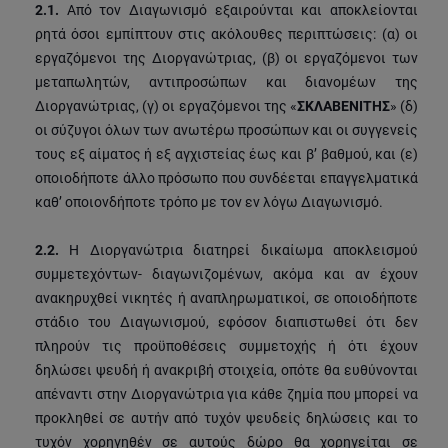
2.1.
Από τον Διαγωνισμό εξαιρούνται και αποκλείονται
ρητά όσοι εμπίπτουν στις ακόλουθες περιπτώσεις: (α) οι
εργαζόμενοι της Διοργανώτριας, (β) οι εργαζόμενοι των
μεταπωλητών, αντιπροσώπων και διανομέων της
Διοργανώτριας, (γ) οι εργαζόμενοι της «
ΣΚΛΑΒΕΝΙΤΗΣ
» (δ)
οι σύζυγοι όλων των ανωτέρω προσώπων και οι συγγενείς
τους εξ αίματος ή εξ αγχιστείας έως και β’ βαθμού, και (ε)
οποιοδήποτε άλλο πρόσωπο που συνδέεται επαγγελματικά
καθ’ οποιονδήποτε τρόπο με τον εν λόγω Διαγωνισμό.
2.2.
Η Διοργανώτρια διατηρεί δικαίωμα αποκλεισμού
συμμετεχόντων- διαγωνιζομένων, ακόμα και αν έχουν
ανακηρυχθεί νικητές ή αναπληρωματικοί, σε οποιοδήποτε
στάδιο του Διαγωνισμού, εφόσον διαπιστωθεί ότι δεν
πληρούν τις προϋποθέσεις συμμετοχής ή ότι έχουν
δηλώσει ψευδή ή ανακριβή στοιχεία, οπότε θα ευθύνονται
απέναντι στην Διοργανώτρια για κάθε ζημία που μπορεί να
προκληθεί σε αυτήν από τυχόν ψευδείς δηλώσεις και το
τυχόν χορηγηθέν σε αυτούς δώρο θα χορηγείται σε