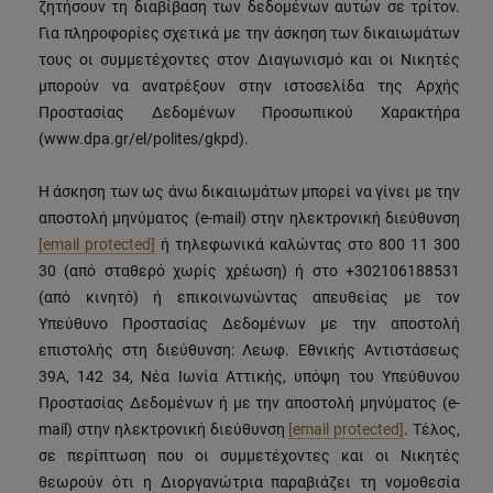
ζητήσουν τη διαβίβαση των δεδομένων αυτών σε τρίτον.
Για πληροφορίες σχετικά με την άσκηση των δικαιωμάτων
τους οι συμμετέχοντες στον Διαγωνισμό και οι Νικητές
μπορούν να ανατρέξουν στην ιστοσελίδα της Αρχής
Προστασίας Δεδομένων Προσωπικού Χαρακτήρα
(www.dpa.gr/el/polites/gkpd).
Η άσκηση των ως άνω δικαιωμάτων μπορεί να γίνει με την
αποστολή μηνύματος (e-mail) στην ηλεκτρονική διεύθυνση
[email protected]
ή τηλεφωνικά καλώντας στο 800 11 300
30 (από σταθερό χωρίς χρέωση) ή στο +302106188531
(από κινητό) ή επικοινωνώντας απευθείας με τον
Υπεύθυνο Προστασίας Δεδομένων με την αποστολή
επιστολής στη διεύθυνση: Λεωφ. Εθνικής Αντιστάσεως
39Α, 142 34, Νέα Ιωνία Αττικής, υπόψη του Υπεύθυνου
Προστασίας Δεδομένων ή με την αποστολή μηνύματος (e-
mail) στην ηλεκτρονική διεύθυνση
[email protected]
. Τέλος,
σε περίπτωση που οι συμμετέχοντες και οι Νικητές
θεωρούν ότι η Διοργανώτρια παραβιάζει τη νομοθεσία