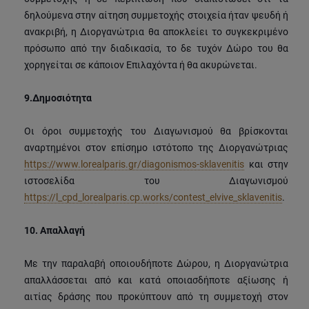
δηλούμενα στην αίτηση συμμετοχής στοιχεία ήταν ψευδή ή
ανακριβή, η Διοργανώτρια θα αποκλείει το συγκεκριμένο
πρόσωπο από την διαδικασία, το δε τυχόν Δώρο του θα
χορηγείται σε κάποιον Επιλαχόντα ή θα ακυρώνεται.
9.
Δημοσιότητα
Οι όροι συμμετοχής του Διαγωνισμού θα βρίσκονται
αναρτημένοι στον επίσημο ιστότοπο της Διοργανώτριας
https://www.lorealparis.gr/diagonismos-sklavenitis
και στην
ιστοσελίδα του Διαγωνισμού
https://l_cpd_lorealparis.cp.works/contest_elvive_sklavenitis
.
10.
Απαλλαγή
Με την παραλαβή οποιουδήποτε Δώρου, η Διοργανώτρια
απαλλάσσεται από και κατά οποιασδήποτε αξίωσης ή
αιτίας δράσης που προκύπτουν από τη συμμετοχή στον