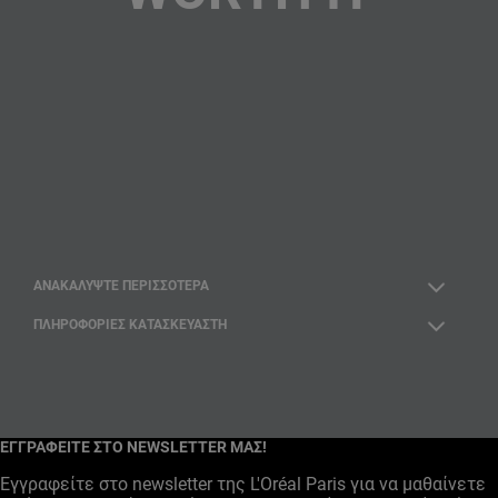
ΑΝΑΚΑΛΎΨΤΕ ΠΕΡΙΣΣΌΤΕΡΑ
ΠΛΗΡΟΦΟΡΙΕΣ ΚΑΤΑΣΚΕΥΑΣΤΗ
Instagram
Facebook
YouTube
ΕΓΓΡΑΦΕΙΤΕ ΣΤΟ NEWSLETTER ΜΑΣ!
Εγγραφείτε στο newsletter της L'Oréal Paris για να μαθαίνετε