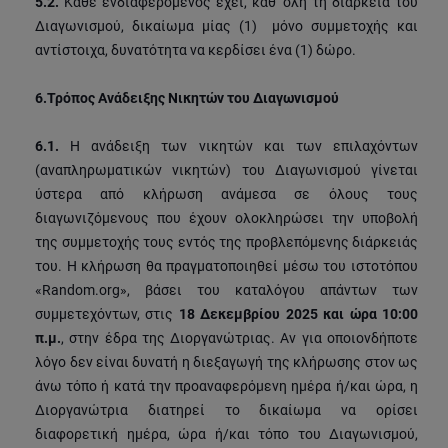
5.2.
Κάθε ενδιαφερόμενος έχει, καθ’ όλη τη διάρκεια του
Διαγωνισμού, δικαίωμα μίας (1) μόνο συμμετοχής και
αντίστοιχα, δυνατότητα να κερδίσει ένα (1) δώρο.
6.
Τρόπος Ανάδειξης Νικητών του Διαγωνισμού
6.1.
Η ανάδειξη των νικητών και των επιλαχόντων
(αναπληρωματικών νικητών) του Διαγωνισμού γίνεται
ύστερα από κλήρωση ανάμεσα σε όλους τους
διαγωνιζόμενους που έχουν ολοκληρώσει την υποβολή
της συμμετοχής τους εντός της προβλεπόμενης διάρκειάς
του. Η κλήρωση θα πραγματοποιηθεί μέσω του ιστοτόπου
«Random.org», βάσει του καταλόγου απάντων των
συμμετεχόντων, στις
18 Δεκεμβρίου 2025 και ώρα 10:00
π.μ.
, στην έδρα της Διοργανώτριας. Αν για οποιονδήποτε
λόγο δεν είναι δυνατή η διεξαγωγή της κλήρωσης στον ως
άνω τόπο ή κατά την προαναφερόμενη ημέρα ή/και ώρα, η
Διοργανώτρια διατηρεί το δικαίωμα να ορίσει
διαφορετική ημέρα, ώρα ή/και τόπο του Διαγωνισμού,