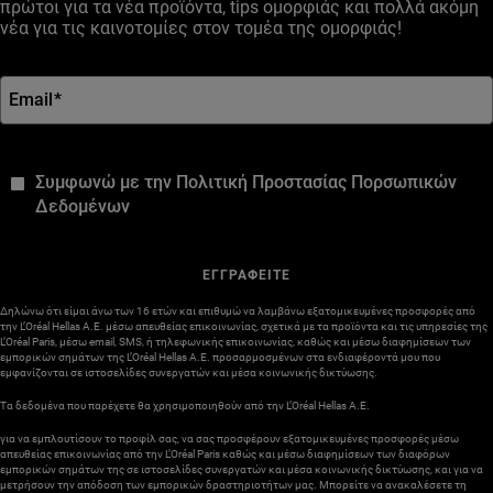
πρώτοι για τα νέα προϊόντα, tips ομορφιάς και πολλά ακόμη
νέα για τις καινοτομίες στον τομέα της ομορφιάς!
Email
*
*
Συμφωνώ με την Πολιτική Προστασίας Πορσωπικών
Δεδομένων
ΕΓΓΡΑΦΕΙΤΕ
Δηλώνω ότι είμαι άνω των 16 ετών και επιθυμώ να λαμβάνω εξατομικευμένες προσφορές από
την L’Oréal Hellas A.E. μέσω απευθείας επικοινωνίας, σχετικά με τα προϊόντα και τις υπηρεσίες της
L’Oréal Paris, μέσω email, SMS, ή τηλεφωνικής επικοινωνίας, καθώς και μέσω διαφημίσεων των
εμπορικών σημάτων της L’Oréal Hellas A.E. προσαρμοσμένων στα ενδιαφέροντά μου που
εμφανίζονται σε ιστοσελίδες συνεργατών και μέσα κοινωνικής δικτύωσης.
Τα δεδομένα που παρέχετε θα χρησιμοποιηθούν από την L’Oréal Hellas A.E.
για να εμπλουτίσουν το προφίλ σας, να σας προσφέρουν εξατομικευμένες προσφορές μέσω
απευθείας επικοινωνίας από την L’Oréal Paris καθώς και μέσω διαφημίσεων των διαφόρων
εμπορικών σημάτων της σε ιστοσελίδες συνεργατών και μέσα κοινωνικής δικτύωσης, και για να
μετρήσουν την απόδοση των εμπορικών δραστηριοτήτων μας. Μπορείτε να ανακαλέσετε τη