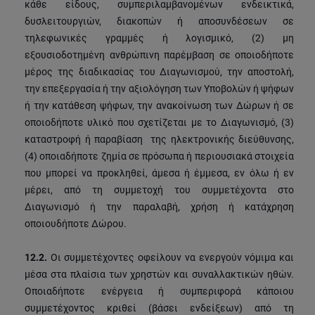
κάθε είδους, συμπεριλαμβανομένων ενδεικτικά,
δυσλειτουργιών, διακοπών ή αποσυνδέσεων σε
τηλεφωνικές γραμμές ή λογισμικό, (2) μη
εξουσιοδοτημένη ανθρώπινη παρέμβαση σε οποιοδήποτε
μέρος της διαδικασίας του Διαγωνισμού, την αποστολή,
την επεξεργασία ή την αξιολόγηση των Υποβολών ή ψήφων
ή την κατάθεση ψήφων, την ανακοίνωση των Δώρων ή σε
οποιοδήποτε υλικό που σχετίζεται με το Διαγωνισμό, (3)
καταστροφή ή παραβίαση της ηλεκτρονικής διεύθυνσης,
(4) οποιαδήποτε ζημία σε πρόσωπα ή περιουσιακά στοιχεία
που μπορεί να προκληθεί, άμεσα ή έμμεσα, εν όλω ή εν
μέρει, από τη συμμετοχή του συμμετέχοντα στο
Διαγωνισμό ή την παραλαβή, χρήση ή κατάχρηση
οποιουδήποτε Δώρου.
12.2.
Οι συμμετέχοντες οφείλουν να ενεργούν νόμιμα και
μέσα στα πλαίσια των χρηστών και συναλλακτικών ηθών.
Οποιαδήποτε ενέργεια ή συμπεριφορά κάποιου
συμμετέχοντος κριθεί (βάσει ενδείξεων) από τη