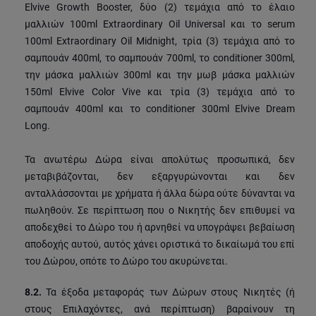
Elvive Growth Booster, δύο (2) τεμάχια από το έλαιο
μαλλιών 100ml Extraordinary Oil Universal και το serum
100ml Extraordinary Oil Midnight, τρία (3) τεμάχια από το
σαμπουάν 400ml, το σαμπουάν 700ml, το conditioner 300ml,
την μάσκα μαλλιών 300ml και την μωβ μάσκα μαλλιών
150ml Elvive Color Vive και τρία (3) τεμάχια από το
σαμπουάν 400ml και το conditioner 300ml Elvive Dream
Long.
Τα ανωτέρω Δώρα είναι απολύτως προσωπικά, δεν
μεταβιβάζονται, δεν εξαργυρώνονται και δεν
ανταλλάσσονται με χρήματα ή άλλα δώρα ούτε δύνανται να
πωληθούν. Σε περίπτωση που ο Νικητής δεν επιθυμεί να
αποδεχθεί το Δώρο του ή αρνηθεί να υπογράψει βεβαίωση
αποδοχής αυτού, αυτός χάνει οριστικά το δικαίωμά του επί
του Δώρου, οπότε το Δώρο του ακυρώνεται.
8.2.
Τα έξοδα μεταφοράς των Δώρων στους Νικητές (ή
στους Επιλαχόντες, ανά περίπτωση) βαραίνουν τη