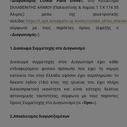
«
Διαγωνισμός L’Oréal Paris Elvive
», στo Kατάστημα
ΣΚΛΑΒΕΝΙΤΗΣ ΑΛΙΜΟΥ (Παλαιστίνης & Λαμίας 1 Τ.Κ 174 55
Άλιμος) μέσω της ηλεκτρονικής
σελίδας
https://l_cpd_lorealparis.cp.works/contest_elvive_sklaveni
σύμφωνα με τους παρόντες όρους (εφεξής ο
«
Διαγωνισμός
»).
1.
Δικαίωμα Συμμετοχής στο Διαγωνισμό
Δικαίωμα συμμετοχής στον Διαγωνισμό έχει κάθε
ενδιαφερόμενο φυσικό πρόσωπο που έχει τη νόμιμη
κατοικία του στην Ελλάδα, εφόσον έχει συμπληρώσει το
δέκατο όγδοο (18ο) έτος της ηλικίας του, έχει πλήρη
δικαιοπρακτική ικανότητα και είναι κάτοχος δελτίου
αστυνομικής ταυτότητας, σύμφωνα με τους παρόντες
Όρους Συμμετοχής στο Διαγωνισμό (οι «
Όροι
»).
2.
Αποκλεισμός διαγωνιζομένων