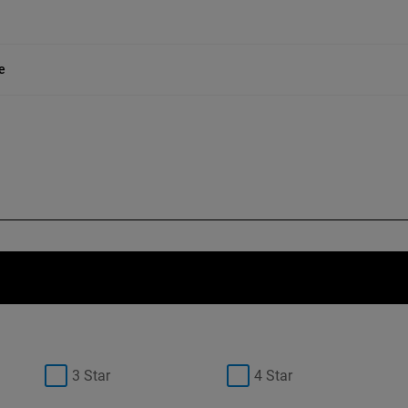
e
3 Star
4 Star