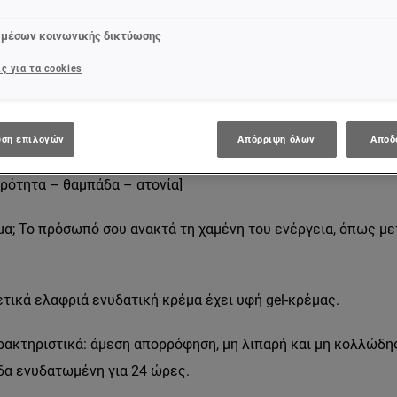
ας
 μέσων κοινωνικής δικτύωσης
ιμοποιήσεις ενυδατική κρέμα; Η εργασία, το άγχος, η έλλειψη
ς για τα cookies
κό αντίκτυπο στην επιδερμίδα σου. Η ενυδατική
κρέμα προσ
ναι το #1 εμβληματικό προϊόν ανδρικής περιποίησης με 2 δρα
τά της κόπωσης [βιταμίνη C] + [πρωτεΐνες]. Ενεργοποιεί άμε
ση επιλογών
Απόρριψη όλων
Αποδ
ου και καταπολεμά τα 5 σημάδια κούρασης [μαύροι κύκλοι – 
ρότητα – θαμπάδα – ατονία]
α; Το πρόσωπό σου ανακτά τη χαμένη του ενέργεια, όπως με
ετικά ελαφριά ενυδατική κρέμα έχει υφή gel-κρέμας.
ακτηριστικά: άμεση απορρόφηση, μη λιπαρή και μη κολλώδης
δα ενυδατωμένη για 24 ώρες.