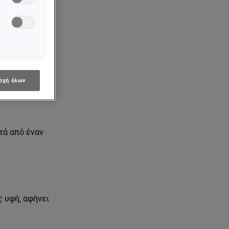
 ύπνου, όλα
ώπου
Hydra
στικά
σα την
οχή όλων
λεπτές
τά από έναν
 υφή, αφήνει