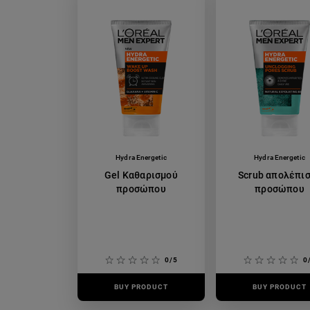
Hydra Energetic
Hydra Energetic
Gel Καθαρισμού
Scrub απολέπι
προσώπου
προσώπου
0/5
0
BUY PRODUCT
BUY PRODUCT