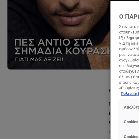
Ο ΠΑΡ
Στον ιστότ
αποθηκεύσο
IP, πληροφ
για τη λει
εφόσον λάβ
μας, να αν
αναγνωρίσο
σας δείχνο
αποδεχθείτ
όλων») ή ν
επίσης, αν
«Ρυθμίσεις
Λεπτομέρειες 
Πολιτική
Mε την ενυδα
Απολύτω
επιδερμίδα κ
ενεργοποιήσε
Cookies
σημάδια κόπω
Cookies