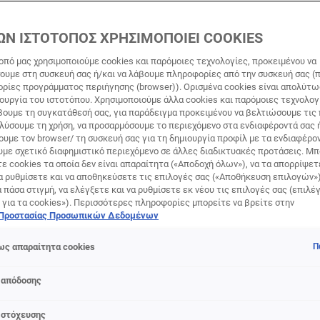
ΩΝ ΙΣΤΟΤΟΠΟΣ ΧΡΗΣΙΜΟΠΟΙΕΙ COOKIES
οπό μας χρησιμοποιούμε cookies και παρόμοιες τεχνολογίες, προκειμένου να
υμε στη συσκευή σας ή/και να λάβουμε πληροφορίες από την συσκευή σας (π
ορίες προγράμματος περιήγησης (browser)). Ορισμένα cookies είναι απολύτ
τουργία του ιστοτόπου. Χρησιμοποιούμε άλλα cookies και παρόμοιες τεχνολογ
ουμε τη συγκατάθεσή σας, για παράδειγμα προκειμένου να βελτιώσουμε τις
αλύσουμε τη χρήση, να προσαρμόσουμε το περιεχόμενο στα ενδιαφέροντά σας 
υμε τον browser/ τη συσκευή σας για τη δημιουργία προφίλ με τα ενδιαφέρον
υμε σχετικό διαφημιστικό περιεχόμενο σε άλλες διαδικτυακές προτάσεις. Μπ
ε cookies τα οποία δεν είναι απαραίτητα («Αποδοχή όλων»), να τα απορρίψε
α ρυθμίσετε και να αποθηκεύσετε τις επιλογές σας («Αποθήκευση επιλογών»
ά πάσα στιγμή, να ελέγξετε και να ρυθμίσετε εκ νέου τις επιλογές σας (επιλέγ
 για τα cookies»). Περισσότερες πληροφορίες μπορείτε να βρείτε στην
προϊόντος
 Προστασίας Προσωπικών Δεδομένων
τική κρέμα προσώπου Hydra Energetic, ειδικά σχεδιασμένη γι
ς απαραίτητα cookies
Π
αι εμπλουτισμένη με βιταμίνη C και πρωτεΐνες, μπορείς να
ις την κουρασμένη σου επιδερμίδα και να καταπολεμήσεις ά
 απόδοσης
σης - θαμπή όψη - μαύροι κύκλοι - λεπτές γραμμές - ξηρότητ
 στόχευσης