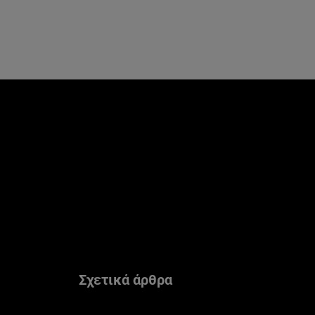
Παράλειψη ο/η/το slider: Related Articles
Σχετικά άρθρα