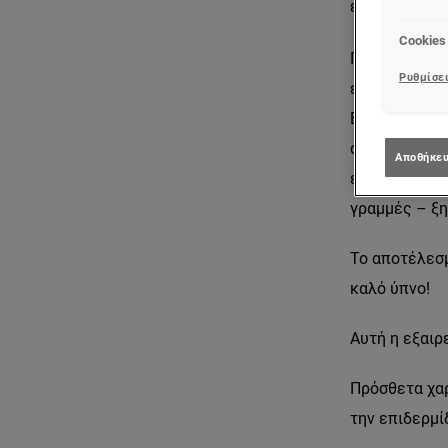
ελαστικότητ
Cookies
Γιατί να χρησ
Ρυθμίσει
έχουν αρνητι
Energetic εί
συστατικά κα
Αποθήκευ
επιδερμίδα σ
γραμμές – ξη
Το αποτέλεσμ
καλό ύπνο!
Αυτή η εξαιρ
Πρόσθετα χαρ
την επιδερμί