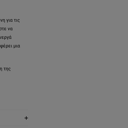
νη για τις
στε να
ενεργά
φέρει μια
η της