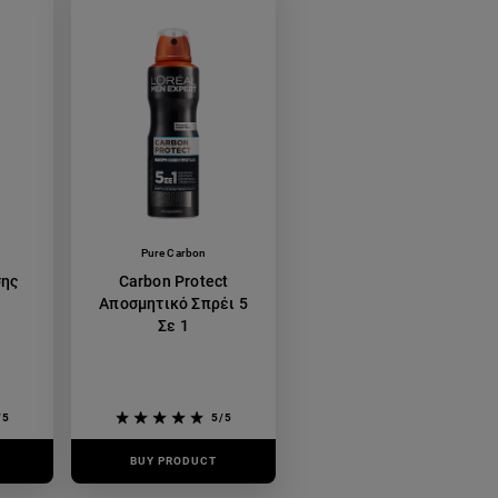
Pure Carbon
σης
Carbon Protect
Αποσμητικό Σπρέι 5
Σε 1
/5
5/5
BUY PRODUCT