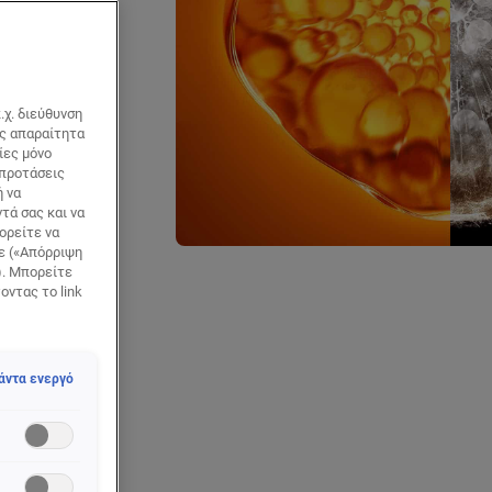
.χ. διεύθυνση
ως απαραίτητα
ίες μόνο
 προτάσεις
ή να
τά σας και να
ορείτε να
τε («Απόρριψη
). Μπορείτε
οντας το link
α την ανδρική
άντα ενεργό
μεσα τα 5
α - έλλειψη