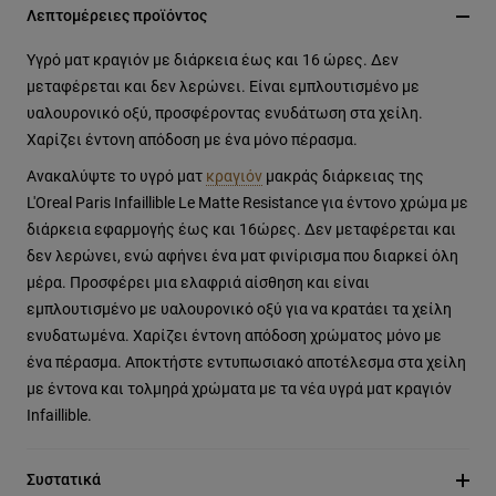
Λεπτομέρειες προϊόντος
Υγρό ματ κραγιόν με διάρκεια έως και 16 ώρες. Δεν
μεταφέρεται και δεν λερώνει. Είναι εμπλουτισμένο με
υαλουρονικό οξύ, προσφέροντας ενυδάτωση στα χείλη.
Χαρίζει έντονη απόδοση με ένα μόνο πέρασμα.
Ανακαλύψτε το υγρό ματ
κραγιόν
μακράς διάρκειας της
L'Oreal Paris Infaillible Le Matte Resistance για έντονο χρώμα με
διάρκεια εφαρμογής έως και 16ώρες. Δεν μεταφέρεται και
δεν λερώνει, ενώ αφήνει ένα ματ φινίρισμα που διαρκεί όλη
μέρα. Προσφέρει μια ελαφριά αίσθηση και είναι
εμπλουτισμένο με υαλουρονικό οξύ για να κρατάει τα χείλη
ενυδατωμένα. Χαρίζει έντονη απόδοση χρώματος μόνο με
ένα πέρασμα. Αποκτήστε εντυπωσιακό αποτέλεσμα στα χείλη
με έντονα και τολμηρά χρώματα με τα νέα υγρά ματ κραγιόν
Infaillible.
Συστατικά