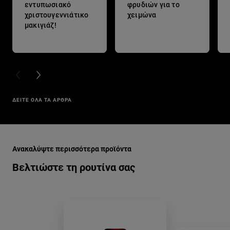
εντυπωσιακό
φρυδιών για το
χριστουγεννιάτικο
χειμώνα
μακιγιάζ!
PREVIOUS CARD
NEXT CARD
ΔΕΙΤΕ ΟΛΑ ΤΑ ΑΡΘΡΑ
Παράλειψη ο/η/το slider: color-riche-free-the-nudes-ultra-m
Ανακαλύψτε περισσότερα προϊόντα
Βελτιώστε τη ρουτίνα σας