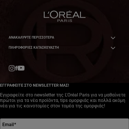
ΑΝΑΚΑΛΎΨΤΕ ΠΕΡΙΣΣΌΤΕΡΑ
ΠΛΗΡΟΦΟΡΙΕΣ ΚΑΤΑΣΚΕΥΑΣΤΗ
Facebook
YouTube
Instagram
ΕΓΓΡΑΦΕΙΤΕ ΣΤΟ NEWSLETTER ΜΑΣ!
Εγγραφείτε στο newsletter της L'Oréal Paris για να μαθαίνετε
πρώτοι για τα νέα προϊόντα, tips ομορφιάς και πολλά ακόμη
νέα για τις καινοτομίες στον τομέα της ομορφιάς!
Email
*