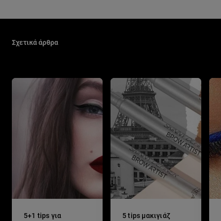
Παράλειψη ο/η/το slider: Make Up Related Articles
Σχετικά άρθρα
5+1 tips για
5 tips μακιγιάζ