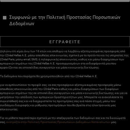
*
Συμφωνώ με την Πολιτική Προστασίας Πορσωπικών
Δεδομένων
ΕΓΓΡΑΦΕΙΤΕ
Δηλώνω ότι είμαι άνω των 16 ετών και επιθυμώ να λαμβάνω εξατομικευμένες προσφορές από
την L’Oréal Hellas A.E. μέσω απευθείας επικοινωνίας, σχετικά με τα προϊόντα και τις υπηρεσίες της
L’Oréal Paris, μέσω email, SMS, ή τηλεφωνικής επικοινωνίας, καθώς και μέσω διαφημίσεων των
εμπορικών σημάτων της L’Oréal Hellas A.E. προσαρμοσμένων στα ενδιαφέροντά μου που
εμφανίζονται σε ιστοσελίδες συνεργατών και μέσα κοινωνικής δικτύωσης.
Τα δεδομένα που παρέχετε θα χρησιμοποιηθούν από την L’Oréal Hellas A.E.
για να εμπλουτίσουν το προφίλ σας, να σας προσφέρουν εξατομικευμένες προσφορές μέσω
απευθείας επικοινωνίας από την L’Oréal Paris καθώς και μέσω διαφημίσεων των διαφόρων
εμπορικών σημάτων της σε ιστοσελίδες συνεργατών και μέσα κοινωνικής δικτύωσης, και για να
μετρήσουν την απόδοση των εμπορικών δραστηριοτήτων μας. Μπορείτε να ανακαλέσετε τη
συγκατάθεσή σας και να διαχειριστείτε τις προτιμήσεις σας ανά πάσα στιγμή, μέσω του
συνδέσμου διαγραφής και ρύθμισης προτιμήσεων που θα βρείτε στις ηλεκτρονικές μας
επικοινωνίες.
Για να μάθετε περισσότερα σχετικά με την επεξεργασία των δεδομένων σας και τα δικαιώματά
σας,
ανατρέξτε στην Πολιτική Προστασίας Προσωπικών Δεδομένων Καταναλωτών
μας.