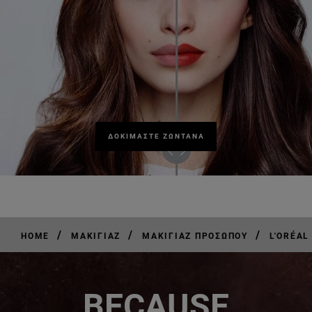
ΔΟΚΙΜΑΣΤΕ ΖΩΝΤΑΝΑ
/
/
/
HOME
ΜΑΚΙΓΙΆΖ
ΜΑΚΙΓΙΆΖ ΠΡΟΣΏΠΟΥ
L'ORÉAL
BECAUSE