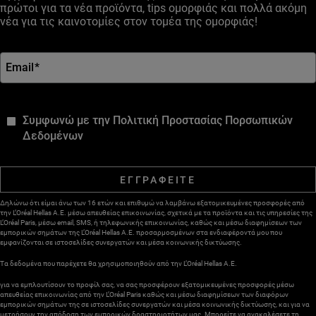
πρώτοι για τα νέα προϊόντα, tips ομορφιάς και πολλά ακόμη
νέα για τις καινοτομίες στον τομέα της ομορφιάς!
Email
*
*
Συμφωνώ με την Πολιτική Προστασίας Πορσωπικών
Δεδομένων
ΕΓΓΡΑΦΕΙΤΕ
Δηλώνω ότι είμαι άνω των 16 ετών και επιθυμώ να λαμβάνω εξατομικευμένες προσφορές από
την L’Oréal Hellas A.E. μέσω απευθείας επικοινωνίας, σχετικά με τα προϊόντα και τις υπηρεσίες της
L’Oréal Paris, μέσω email, SMS, ή τηλεφωνικής επικοινωνίας, καθώς και μέσω διαφημίσεων των
εμπορικών σημάτων της L’Oréal Hellas A.E. προσαρμοσμένων στα ενδιαφέροντά μου που
εμφανίζονται σε ιστοσελίδες συνεργατών και μέσα κοινωνικής δικτύωσης.
Τα δεδομένα που παρέχετε θα χρησιμοποιηθούν από την L’Oréal Hellas A.E.
για να εμπλουτίσουν το προφίλ σας, να σας προσφέρουν εξατομικευμένες προσφορές μέσω
απευθείας επικοινωνίας από την L’Oréal Paris καθώς και μέσω διαφημίσεων των διαφόρων
εμπορικών σημάτων της σε ιστοσελίδες συνεργατών και μέσα κοινωνικής δικτύωσης, και για να
μετρήσουν την απόδοση των εμπορικών δραστηριοτήτων μας. Μπορείτε να ανακαλέσετε τη