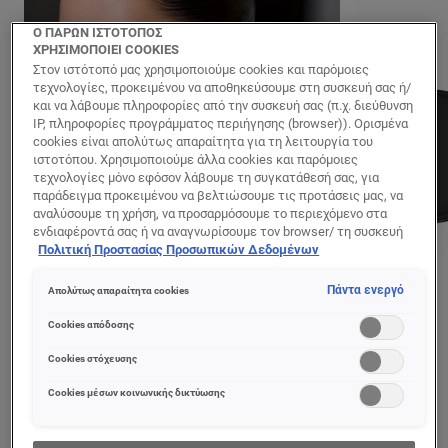
Ο ΠΑΡΩΝ ΙΣΤΟΤΟΠΟΣ
ΧΡΗΣΙΜΟΠΟΙΕΙ COOKIES
Στον ιστότοπό μας χρησιμοποιούμε cookies και παρόμοιες
τεχνολογίες, προκειμένου να αποθηκεύσουμε στη συσκευή σας ή/
και να λάβουμε πληροφορίες από την συσκευή σας (π.χ. διεύθυνση
IP, πληροφορίες προγράμματος περιήγησης (browser)). Ορισμένα
cookies είναι απολύτως απαραίτητα για τη λειτουργία του
ιστοτόπου. Χρησιμοποιούμε άλλα cookies και παρόμοιες
τεχνολογίες μόνο εφόσον λάβουμε τη συγκατάθεσή σας, για
παράδειγμα προκειμένου να βελτιώσουμε τις προτάσεις μας, να
αναλύσουμε τη χρήση, να προσαρμόσουμε το περιεχόμενο στα
ενδιαφέροντά σας ή να αναγνωρίσουμε τον browser/ τη συσκευή
σας για τη δημιουργία προφίλ με τα ενδιαφέροντά σας και να σας
Πολιτική Προστασίας Προσωπικών Δεδομένων
δείχνουμε σχετικό διαφημιστικό περιεχόμενο σε άλλες
διαδικτυακές προτάσεις. Μπορείτε να αποδεχθείτε cookies τα
PREVIOUS CARD
NEXT CARD
Πάντα ενεργό
Απολύτως απαραίτητα cookies
οποία δεν είναι απαραίτητα («Αποδοχή όλων»), να τα απορρίψετε
(«Απόρριψη όλων») ή να ρυθμίσετε και να αποθηκεύσετε τις
Cookies απόδοσης
επιλογές σας («Αποθήκευση επιλογών»). Μπορείτε επίσης, ανά
πάσα στιγμή, να ελέγξετε και να ρυθμίσετε εκ νέου τις επιλογές
Cookies στόχευσης
Λεπτομέρειες προϊόντος
σας (επιλέγοντας το link «Ρυθμίσεις για τα cookies»).
Περισσότερες πληροφορίες μπορείτε να βρείτε στην
Cookies μέσων κοινωνικής δικτύωσης
Ελαφρύ cushion make-up με άψογη κάλυψη που διαρκεί 24
ώρες. Ελαφριά σύνθεση για φυσικό αποτέλεσμα και κάλυψη.