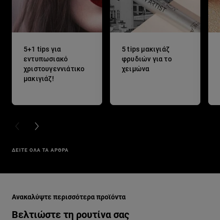
5+1 tips για
5 tips μακιγιάζ
εντυπωσιακό
φρυδιών για το
χριστουγεννιάτικο
χειμώνα
μακιγιάζ!
PREVIOUS CARD
NEXT CARD
ΔΕΙΤΕ ΟΛΑ ΤΑ ΑΡΘΡΑ
Παράλειψη ο/η/το slider: mugler
Ανακαλύψτε περισσότερα προϊόντα
Βελτιώστε τη ρουτίνα σας