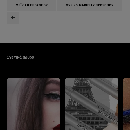
ΜΈΙΚ ΑΠ ΠΡΟΣΏΠΟΥ
ΦΥΣΙΚΌ ΜΑΚΙΓΙΆΖ ΠΡΟΣΏΠΟΥ
Παράλειψη ο/η/το slider: Make Up Related Articles
Σχετικά άρθρα