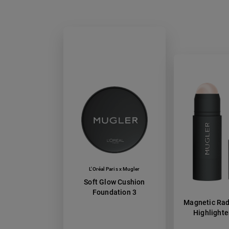
L'Oréal Paris x Mugler
Soft Glow Cushion
Foundation 3
Magnetic Rad
Highlighte