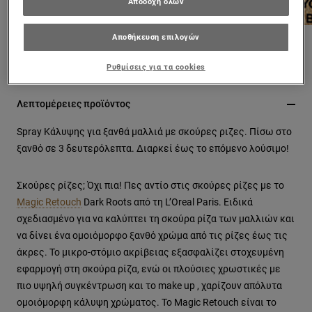
Αποδοχή όλων
Αποθήκευση επιλογών
PREVIOUS CARD
NEXT CARD
Ρυθμίσεις για τα cookies
Λεπτομέρειες προϊόντος
Spray Κάλυψης για ξανθά μαλλιά με σκούρες ριζες. Πίσω στο
ξανθό σε 3 δευτερόλεπτα. Διαρκεί έως το επόμενο λούσιμο!
Σκούρες ρίζες; Όχι πια! Πες αντίο στις σκούρες ρίζες με το
Magic Retouch
Dark Roots από τη L’Oreal Paris. Ειδικά
σχεδιασμένο για να καλύπτει τη σκούρα ρίζα των μαλλιών και
να δίνει ένα ομοιόμορφο ξανθό χρώμα από τις ρίζες έως τις
άκρες. Το μικρο-στόμιο ακρίβειας εξασφαλίζει στοχευμένη
εφαρμογή στη σκούρα ρίζα, ενώ οι πλούσιες χρωστικές με
πιο υψηλή συγκέντρωση και το make up , χαρίζουν απόλυτα
ομοιόμορφη κάλυψη χρώματος. Το Magic Retouch είναι το