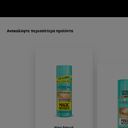
Παράλειψη ο/η/το slider: kalupsh-gia-skoures-rizes-73-ksan
Ανακαλύψτε περισσότερα προϊόντα
Magic Retouch