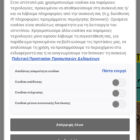
Στον ιστότοπό μας χρησιμοποιούμε cookies και παρόμοιες
Color
τεχνολογίες, προκειμένου να αποθηκεύσουμε στη συσκευή σας ή/
Ξανθό 7,3
και να λάβουμε πληροφορίες από την συσκευή σας (π.χ. διεύθυνση
IP, πληροφορίες προγράμματος περιήγησης (browser)). Ορισμένα
cookies είναι απολύτως απαραίτητα για τη λειτουργία του
ιστοτόπου. Χρησιμοποιούμε άλλα cookies και παρόμοιες
τεχνολογίες μόνο εφόσον λάβουμε τη συγκατάθεσή σας, για
παράδειγμα προκειμένου να βελτιώσουμε τις προτάσεις μας, να
αναλύσουμε τη χρήση, να προσαρμόσουμε το περιεχόμενο στα
ενδιαφέροντά σας ή να αναγνωρίσουμε τον browser/ τη συσκευή
σας για τη δημιουργία προφίλ με τα ενδιαφέροντά σας και να σας
Πολιτική Προστασίας Προσωπικών Δεδομένων
δείχνουμε σχετικό διαφημιστικό περιεχόμενο σε άλλες
διαδικτυακές προτάσεις. Μπορείτε να αποδεχθείτε cookies τα
Πάντα ενεργό
Απολύτως απαραίτητα cookies
οποία δεν είναι απαραίτητα («Αποδοχή όλων»), να τα απορρίψετε
(«Απόρριψη όλων») ή να ρυθμίσετε και να αποθηκεύσετε τις
Cookies απόδοσης
επιλογές σας («Αποθήκευση επιλογών»). Μπορείτε επίσης, ανά
πάσα στιγμή, να ελέγξετε και να ρυθμίσετε εκ νέου τις επιλογές
Cookies στόχευσης
σας (επιλέγοντας το link «Ρυθμίσεις για τα cookies»).
Περισσότερες πληροφορίες μπορείτε να βρείτε στην
Cookies μέσων κοινωνικής δικτύωσης
Απόρριψη όλων