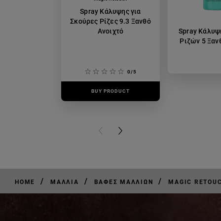
Spray Κάλυψης για
Σκούρες Ρίζες 9.3 Ξανθό
Ανοιχτό
Spray Κάλυψ
Ριζών 5 Ξαν
0/5
BUY PRODUCT
BUY PR
PREVIOUS CARD
NEXT CARD
/
/
/
HOME
ΜΑΛΛΙΆ
ΒΑΦΈΣ ΜΑΛΛΙΏΝ
MAGIC RETOU