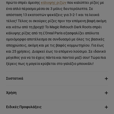
πρώτο σπρέι άμεσης
κάλυψης ριζών
που καλύπτει ρίζες με
ένα απλό πέρασμα μέσα σε 3 μόλις δευτερόλεπτα. Σε
απόσταση 13 εκατοστών ψεκάζεις για 3-2-1 και τα λευκά
τέλος! Τέλος οι σκούρες ρίζες πριν την επόμενη βαφή ακόμη
και κάτω από τη βροχή! Το Magic Retouch Dark Roots σπρέι
κάλυψης ρίζας από τη L’Oreal Paris εξασφαλίζει απόλυτα
ομοιόμορφο αποτέλεσμα σε συνδυασμό με όλες τις βασικές
αποχρώσεις, ακόμη και με τις βαφές κομμωτηρίου. Για έως
και 25 χρήσεις. Διαρκεί έως το επόμενο λούσιμο. Σε ιδανικό
μέγεθος για να το έχεις πάντα και παντού μαζί σου! Τώρα πια
ξέρεις πως η μαγεία κρύβεται στο γαλάζιο μπουκάλι!
Συστατικά
Χρήση
Ειδικές Προφυλάξεις