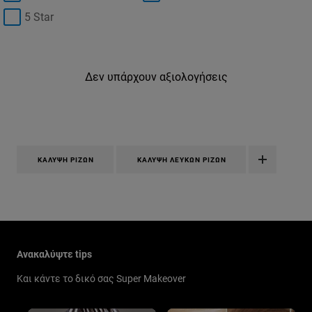
5 Star
Δεν υπάρχουν αξιολογήσεις
ΚΆΛΥΨΗ ΡΙΖΏΝ
ΚΆΛΥΨΗ ΛΕΥΚΏΝ ΡΙΖΏΝ
Παράλειψη ο/η/το slider: New Related Articles
Ανακαλύψτε tips
Και κάντε το δικό σας Super Makeover