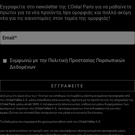
Εγγραφείτε στο newsletter της L'Oréal Paris για να μαθαίνετε
πρώτοι για τα νέα προϊόντα, tips ομορφιάς και πολλά ακόμη
νέα για τις καινοτομίες στον τομέα της ομορφιάς!
Email
*
*
Συμφωνώ με την Πολιτική Προστασίας Πορσωπικών
Δεδομένων
ΕΓΓΡΑΦΕΙΤΕ
Δηλώνω ότι είμαι άνω των 16 ετών και επιθυμώ να λαμβάνω εξατομικευμένες προσφορές από
την L’Oréal Hellas A.E. μέσω απευθείας επικοινωνίας, σχετικά με τα προϊόντα και τις υπηρεσίες της
L’Oréal Paris, μέσω email, SMS, ή τηλεφωνικής επικοινωνίας, καθώς και μέσω διαφημίσεων των
εμπορικών σημάτων της L’Oréal Hellas A.E. προσαρμοσμένων στα ενδιαφέροντά μου που
εμφανίζονται σε ιστοσελίδες συνεργατών και μέσα κοινωνικής δικτύωσης.
Τα δεδομένα που παρέχετε θα χρησιμοποιηθούν από την L’Oréal Hellas A.E.
για να εμπλουτίσουν το προφίλ σας, να σας προσφέρουν εξατομικευμένες προσφορές μέσω
απευθείας επικοινωνίας από την L’Oréal Paris καθώς και μέσω διαφημίσεων των διαφόρων