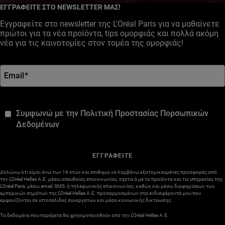
ΕΓΓΡΑΦΕΙΤΕ ΣΤΟ NEWSLETTER ΜΑΣ!
Εγγραφείτε στο newsletter της L'Oréal Paris για να μαθαίνετε
πρώτοι για τα νέα προϊόντα, tips ομορφιάς και πολλά ακόμη
νέα για τις καινοτομίες στον τομέα της ομορφιάς!
Email
*
*
Συμφωνώ με την Πολιτική Προστασίας Πορσωπικών
Δεδομένων
ΕΓΓΡΑΦΕΙΤΕ
Δηλώνω ότι είμαι άνω των 16 ετών και επιθυμώ να λαμβάνω εξατομικευμένες προσφορές από
την L’Oréal Hellas A.E. μέσω απευθείας επικοινωνίας, σχετικά με τα προϊόντα και τις υπηρεσίες της
L’Oréal Paris, μέσω email, SMS, ή τηλεφωνικής επικοινωνίας, καθώς και μέσω διαφημίσεων των
εμπορικών σημάτων της L’Oréal Hellas A.E. προσαρμοσμένων στα ενδιαφέροντά μου που
εμφανίζονται σε ιστοσελίδες συνεργατών και μέσα κοινωνικής δικτύωσης.
Τα δεδομένα που παρέχετε θα χρησιμοποιηθούν από την L’Oréal Hellas A.E.