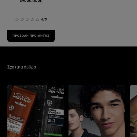
Ενυδάτωση
0/5
ΠΡΟΒΟΛΉ ΠΡΟΪΌΝΤΟΣ
Παράλειψη ο/η/το slider: Men Care Related Articles
Σχετικά άρθρα