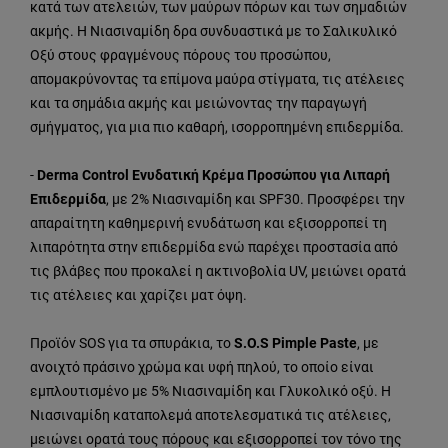
κατά των ατελειών, των μαύρων πόρων και των σημαδιών
ακμής. Η Νιασιναμίδη δρα συνδυαστικά με το Σαλικυλικό
Οξύ στους φραγμένους πόρους του προσώπου,
απομακρύνοντας τα επίμονα μαύρα στίγματα, τις ατέλειες
και τα σημάδια ακμής και μειώνοντας την παραγωγή
σμήγματος, για μια πιο καθαρή, ισορροπημένη επιδερμίδα.
-
Derma Control Ενυδατική Κρέμα Προσώπου για Λιπαρή
Επιδερμίδα
, με 2% Νιασιναμίδη και SPF30. Προσφέρει την
απαραίτητη καθημερινή ενυδάτωση και εξισορροπεί τη
λιπαρότητα στην επιδερμίδα ενώ παρέχει προστασία από
τις βλάβες που προκαλεί η ακτινοβολία UV, μειώνει ορατά
τις ατέλειες και χαρίζει ματ όψη.
Προϊόν SOS για τα σπυράκια, το
S.O.S Pimple Paste
, με
ανοιχτό πράσινο χρώμα και υφή πηλού, το οποίο είναι
εμπλουτισμένο με 5% Νιασιναμίδη και Γλυκολικό οξύ. Η
Νιασιναμίδη καταπολεμά αποτελεσματικά τις ατέλειες,
μειώνει ορατά τους πόρους και εξισορροπεί τον τόνο της