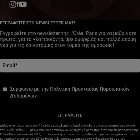
Facebook
YouTube
Instagram
ΕΓΓΡΑΦΕΙΤΕ ΣΤΟ NEWSLETTER ΜΑΣ!
Εγγραφείτε στο newsletter της L'Oréal Paris για να μαθαίνετε
πρώτοι για τα νέα προϊόντα, tips ομορφιάς και πολλά ακόμη
νέα για τις καινοτομίες στον τομέα της ομορφιάς!
Email
*
*
Συμφωνώ με την Πολιτική Προστασίας Πορσωπικών
Δεδομένων
ΕΓΓΡΑΦΕΙΤΕ
Δηλώνω ότι είμαι άνω των 16 ετών και επιθυμώ να λαμβάνω εξατομικευμένες προσφορές από
την L’Oréal Hellas A.E. μέσω απευθείας επικοινωνίας, σχετικά με τα προϊόντα και τις υπηρεσίες της
L’Oréal Paris, μέσω email, SMS, ή τηλεφωνικής επικοινωνίας, καθώς και μέσω διαφημίσεων των
εμπορικών σημάτων της L’Oréal Hellas A.E. προσαρμοσμένων στα ενδιαφέροντά μου που