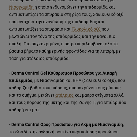
Νιασιναμίδη
η οποία ενδυναμώνει την επιδερμίδα και
αντιμετωπίζει τα σπυράκια στη ρίζα τους, Σαλικυλικό οξύ
που ενισχύει την ανανέωση της επιδερμίδας και
αντιμετωπίζει τα σπυράκια και
Γλυκολικό οξύ
που
βελτιώνει τον τόνο της επιδερμίδας και την κάνει πιο
απαλή. Πιο συγκεκριμένα, η σειρά περιλαμβάνει όλα τα
βασικά βήματα καθημερινής φροντίδας για τη λιπαρή, με
τάση για ατέλειες επιδερμίδα:
-
Derma Control Gel Καθαρισμού Προσώπου για Λιπαρή
Επιδερμίδα
, με Νιασιναμίδη και BHA (Σαλικυλικό οξύ), που
καθαρίζει βαθιά τους πόρους, απομακρύνει τους ρύπους
και το σμήγμα, μειώνει
ατέλειες
και μαύρα στίγματα αλλά
και τους πόρους της μύτης και της Ζώνης Τ, για επιδερμίδα
καθαρή και ματ.
-
Derma Control Ορός Προσώπου για Ακμή με Νιασιναμίδη
,
το κλειδί στην ανδρική ρουτίνα περιποίησης προσώπου