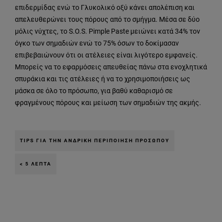
επιδερμίδας ενώ το Γλυκολικό οξύ κάνει απολέπιση και
απελευθερώνει τους πόρους από το σμήγμα. Μέσα σε δύο
μόλις νύχτες, το S.O.S. Pimple Paste μειώνει κατά 34% τον
όγκο των σημαδιών ενώ το 75% όσων το δοκίμασαν
επιβεβαιώνουν ότι οι ατέλειες είναι λιγότερο εμφανείς.
Μπορείς να το εφαρμόσεις απευθείας πάνω στα ενοχλητικά
σπυράκια και τις ατέλειες ή να το χρησιμοποιήσεις ως
μάσκα σε όλο το πρόσωπο, για βαθύ καθαρισμό σε
φραγμένους πόρους και μείωση των σημαδιών της ακμής.
TIPS ΓΙΑ ΤΗΝ ΑΝΔΡΙΚΉ ΠΕΡΙΠΟΊΗΣΗ ΠΡΟΣΏΠΟΥ
< 5 ΛΕΠΤΆ
Παράλειψη ο/η/το slider: Related Products