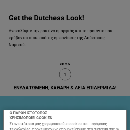
Get the Dutchess Look!
Ανακαλύψτε την ρουτίνα ομορφιάς και τα προιόντα που
κρύβονται πίσω από τις εμφανίσεις της Δούκισσας
Νομικού.
ΒΗΜΑ
1
ΕΝΥΔΑΤΩΜΕΝΗ, ΚΑΘΑΡΗ & ΛΕΙΑ ΕΠΙΔΕΡΜΙΔΑ!
Ο ΠΑΡΩΝ ΙΣΤΟΤΟΠΟΣ
ΧΡΗΣΙΜΟΠΟΙΕΙ COOKIES
Στον ιστότοπό μας χρησιμοποιούμε cookies και παρόμοιες
τεχνολογίες, προκειμένου να αποθηκεύσουμε στη συσκευή σας ή/