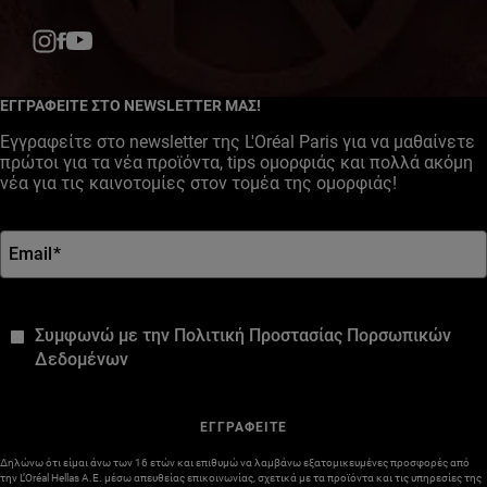
Facebook
YouTube
Instagram
ΕΓΓΡΑΦΕΙΤΕ ΣΤΟ NEWSLETTER ΜΑΣ!
Εγγραφείτε στο newsletter της L'Oréal Paris για να μαθαίνετε
πρώτοι για τα νέα προϊόντα, tips ομορφιάς και πολλά ακόμη
νέα για τις καινοτομίες στον τομέα της ομορφιάς!
Email
*
*
Συμφωνώ με την Πολιτική Προστασίας Πορσωπικών
Δεδομένων
ΕΓΓΡΑΦΕΙΤΕ
Δηλώνω ότι είμαι άνω των 16 ετών και επιθυμώ να λαμβάνω εξατομικευμένες προσφορές από
την L’Oréal Hellas A.E. μέσω απευθείας επικοινωνίας, σχετικά με τα προϊόντα και τις υπηρεσίες της