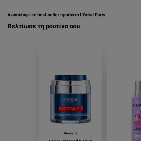
Παράλειψη ο/η/το slider: Full Range
Ανακάλυψε τα best-seller προϊόντα L’Oréal Paris
Βελτίωσε τη ρουτίνα σου
Revitalift