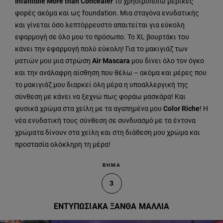
Infaillible
More than Concealer
το χρησιμοποιώ μερικές
φορές ακόμα και ως foundation. Μια σταγόνα ενυδατικής
και γίνεται όσο λεπτόρρευστο απαιτείται για εύκολη
εφαρμογή σε όλο μου το πρόσωπο. Το ΧL βουρτάκι του
κάνει την εφαρμογή πολύ εύκολη! Για το μακιγιάζ των
ματιών μου μια στρώση
Air Mascara
μου δίνει όλο τον όγκο
και την ανάλαφρη αίσθηση που θέλω – ακόμα και μέρες που
το μακιγιάζ μου διαρκεί όλη μέρα η υποαλλεργική της
σύνθεση με κάνει να ξεχνώ πως φοράω μασκάρα! Και
φυσικά χρώμα στα χείλη με τα αγαπημένα μου
Color Riche
! Η
νέα ενυδατική τους σύνθεση σε συνδυασμό με τα έντονα
χρώματα δίνουν στα χείλη και στη διάθεση μου χρώμα και
προστασία ολόκληρη τη μέρα!
ΒΗΜΑ
3
ΕΝΤΥΠΩΣΙΑΚΑ ΞΑΝΘΑ ΜΑΛΛΙΑ