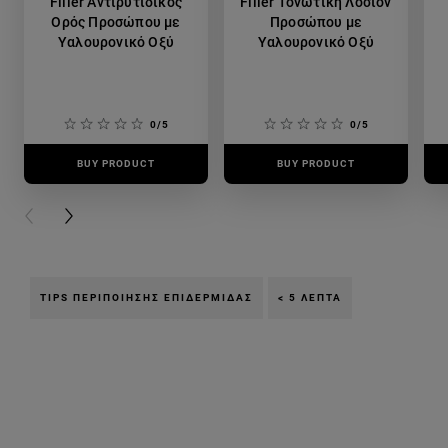
Filler Αντιρυτιδικός
Filler Τονωτική Λοσιόν
Ορός Προσώπου με
Προσώπου με
Υαλουρονικό Οξύ
Υαλουρονικό Οξύ
0/5
0/5
BUY PRODUCT
BUY PRODUCT
PREVIOUS CARD
NEXT CARD
TIPS ΠΕΡΙΠΟΊΗΣΗΣ ΕΠΙΔΕΡΜΊΔΑΣ
< 5 ΛΕΠΤΆ