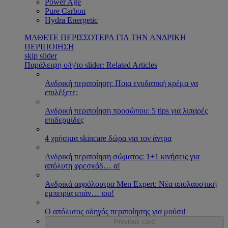
Power Age
Pure Carbon
Hydra Energetic
ΜΑΘΕΤΕ ΠΕΡΙΣΣΟΤΕΡΑ ΓΙΑ ΤΗΝ ΑΝΔΡΙΚΗ
ΠΕΡΙΠΟΙΗΣΗ
skip slider
Παράλειψη ο/η/το slider: Related Articles
Ανδρική περιποίηση: Ποια ενυδατική κρέμα να
επιλέξετε;
Ανδρική περιποίηση προσώπου: 5 tips για λιπαρές
επιδερμίδες
4 χρήσιμα skincare δώρα για τον άντρα
Ανδρική περιποίηση σώματος: 1+1 κινήσεις για
απόλυτη φρεσκάδ
…
α!
Ανδρικά αφρόλουτρα Men Expert: Νέα απολαυστική
εμπειρία μπάν
…
ιου!
Ο απόλυτος οδηγός περιποίησης για μούσι!
Previous card