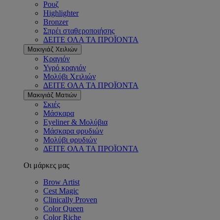
Ρουζ
Highlighter
Bronzer
Σπρέι σταθεροποιήσης
ΔΕΙΤΕ ΟΛΑ ΤΑ ΠΡΟΪΟΝΤΑ
Μακιγιάζ Χειλιών
Κραγιόν
Υγρό κραγιόν
Μολύβι Χειλιών
ΔΕΙΤΕ ΟΛΑ ΤΑ ΠΡΟΪΟΝΤΑ
Μακιγιάζ Ματιών
Σκιές
Μάσκαρα
Eyeliner & Μολύβια
Μάσκαρα φρυδιών
Μολύβι φρυδιών
ΔΕΙΤΕ ΟΛΑ ΤΑ ΠΡΟΪΟΝΤΑ
Οι μάρκες μας
Brow Artist
Cest Magic
Clinically Proven
Color Queen
Color Riche