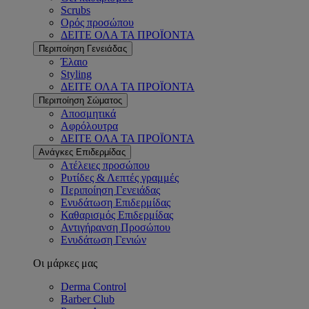
Scrubs
Ορός προσώπου
ΔΕΙΤΕ ΟΛΑ ΤΑ ΠΡΟΪΟΝΤΑ
Περιποίηση Γενειάδας
Έλαιο
Styling
ΔΕΙΤΕ ΟΛΑ ΤΑ ΠΡΟΪΟΝΤΑ
Περιποίηση Σώματος
Αποσμητικά
Αφρόλουτρα
ΔΕΙΤΕ ΟΛΑ ΤΑ ΠΡΟΪΟΝΤΑ
Ανάγκες Επιδερμίδας
Ατέλειες προσώπου
Ρυτίδες & Λεπτές γραμμές
Περιποίηση Γενειάδας
Ενυδάτωση Επιδερμίδας
Καθαρισμός Επιδερμίδας
Αντιγήρανση Προσώπου
Ενυδάτωση Γενιών
Οι μάρκες μας
Derma Control
Barber Club