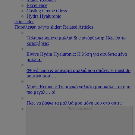
Excellence
Casting Creme Gloss
Hydra Hyaluronic
skip slider
Παράλειψη ο/η/το slider: Related Articles
Ταλαιπωρημένα μαλλιά & επανόρθωση: Πώς θα το
καταφέρεις;
Εlvive Hydra Hyaluronic: H λύση για αφυδατωμένα
μαλλιά!
Φθινόπωρο & αδύναμα μαλλιά που σπάνε: Η must-do
ρουτίνα σου!
…
Magic Retouch: Το μαγικό γαλάζιο μπουκάλι... ακόμα
πιο μεγάλ
…
ο!
Πώς να βάψω τα μαλλιά μου μόνη μου στο σπίτι;
Previous card