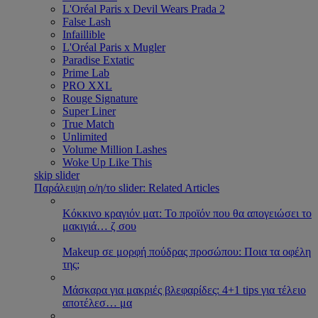
L'Oréal Paris x Devil Wears Prada 2
False Lash
Infaillible
L'Oréal Paris x Mugler
Paradise Extatic
Prime Lab
PRO XXL
Rouge Signature
Super Liner
True Match
Unlimited
Volume Million Lashes
Woke Up Like This
skip slider
Παράλειψη ο/η/το slider: Related Articles
Κόκκινο κραγιόν ματ: Το προϊόν που θα απογειώσει το
μακιγιά
…
ζ σου
Makeup σε μορφή πούδρας προσώπου: Ποια τα οφέλη
της;
Μάσκαρα για μακριές βλεφαρίδες: 4+1 tips για τέλειο
αποτέλεσ
…
μα