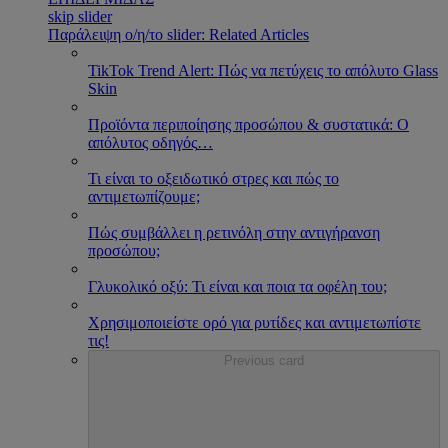
skip slider
Παράλειψη ο/η/το slider: Related Articles
TikTok Trend Alert: Πώς να πετύχεις το απόλυτο Glass
Skin
Προϊόντα περιποίησης προσώπου & συστατικά: Ο
απόλυτος οδηγός
…
Τι είναι το οξειδωτικό στρες και πώς το
αντιμετωπίζουμε;
Πώς συμβάλλει η ρετινόλη στην αντιγήρανση
προσώπου;
Γλυκολικό οξύ: Τι είναι και ποια τα οφέλη του;
Χρησιμοποιείστε ορό για ρυτίδες και αντιμετωπίστε
τις!
Previous card