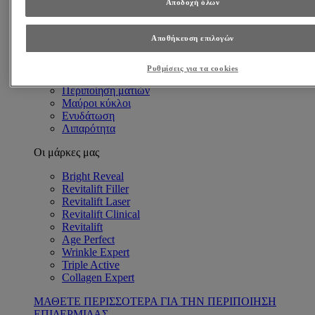
Αποδοχή όλων
Ανάγκες Επιδερμίδας
Αντιγήρανση
Βαθιές ρυτίδες
Αποθήκευση επιλογών
Λεπτές γραμμές & Ρυτίδες
Πρώιμα σημάδια γήρανσης
Ρυθμίσεις για τα cookies
Λαμπερή επιδερμίδα
Περιποίηση ματιών
Μαύροι κύκλοι
Ενυδάτωση
Λιπαρότητα
Οι μάρκες μας
Bright Reveal
Revitalift Filler
Revitalift Laser
Revitalift Clinical
Revitalift
Age Perfect
Wrinkle Expert
Triple Active
Collagen Expert
ΜΑΘΕΤΕ ΠΕΡΙΣΣΟΤΕΡΑ ΓΙΑ ΤΗΝ ΠΕΡΙΠΟΙΗΣΗ
ΕΠΙΔΕΡΜΙΔΑΣ