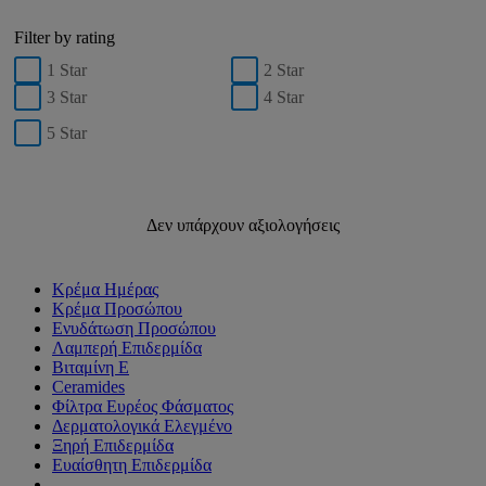
Filter by rating
1 Star
2 Star
3 Star
4 Star
5 Star
Δεν υπάρχουν αξιολογήσεις
Κρέμα Ημέρας
Κρέμα Προσώπου
Ενυδάτωση Προσώπου
Λαμπερή Επιδερμίδα
Βιταμίνη Ε
Ceramides
Φίλτρα Ευρέος Φάσματος
Δερματολογικά Ελεγμένο
Ξηρή Επιδερμίδα
Ευαίσθητη Επιδερμίδα