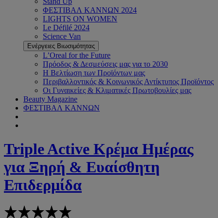
Stand Up
ΦΕΣΤΙΒΑΛ ΚΑΝΝΩΝ 2024
LIGHTS ON WOMEN
Le Défilé 2024
Science Van
Ενέργειες Βιωσιμότητας
L’Oreal for the Future
Πρόοδος & Δεσμεύσεις μας για το 2030
Η Βελτίωση των Προϊόντων μας
Περιβαλλοντικός & Κοινωνικός Αντίκτυπος Προϊόντος
Οι Γυναικείες & Κλιματικές Πρωτοβουλίες μας
Beauty Magazine
ΦΕΣΤΙΒΑΛ ΚΑΝΝΩΝ
Triple Active
Κρέμα Ημέρας
για Ξηρή & Ευαίσθητη
Επιδερμίδα