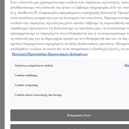
Στον ιστότοπό μας χρησιμοποιούμε cookies και παρόμοιες τεχνολογίες, προκ
Αναζητώ:
αποθηκεύσουμε στη συσκευή σας ή/και να λάβουμε πληροφορίες από την συσ
(π.χ. διεύθυνση IP, πληροφορίες προγράμματος περιήγησης (browser)). Ορισμ
είναι απολύτως απαραίτητα για τη λειτουργία του ιστοτόπου. Χρησιμοποιούμ
Προϊόντα
Συμβουλές και Τάσεις
cookies και παρόμοιες τεχνολογίες μόνο εφόσον λάβουμε τη συγκατάθεσή σας
Περιποίηση Προσώπου
παράδειγμα προκειμένου να βελτιώσουμε τις προτάσεις μας, να αναλύσουμε τ
Κρέμα ημέρας
προσαρμόσουμε το περιεχόμενο στα ενδιαφέροντά σας ή να αναγνωρίσουμε το
Κρέμα νύχτας
τη συσκευή σας για τη δημιουργία προφίλ με τα ενδιαφέροντά σας και να σας 
Κρέμα ματιών
σχετικό διαφημιστικό περιεχόμενο σε άλλες διαδικτυακές προτάσεις. Μπορείτ
Ορός προσώπου
αποδεχθείτε cookies τα οποία δεν είναι απαραίτητα («Αποδοχή όλων»), να τα
Μάσκα Προσώπου
(«Απόρριψη όλων») ή να ρυθμίσετε και να αποθηκεύσετε τις επιλογές σας (
Πολιτική Προστασίας Προσωπικών Δεδομένων
ΔΕΙΤΕ ΟΛΑ ΤΑ ΠΡΟΪΟΝΤΑ
επιλογών»). Μπορείτε επίσης, ανά πάσα στιγμή, να ελέγξετε και να ρυθμίσετε 
επιλογές σας (επιλέγοντας το link «Ρυθμίσεις για τα cookies»). Περισσότερες
Καθαρισμός Προσώπου
Πά
Απολύτως απαραίτητα cookies
πληροφορίες μπορείτε να βρείτε στην
Gel Καθαρισμού
Τονωτική λοσιόν
Cookies απόδοσης
Γαλάκτωμα Καθαρισμού
Cookies στόχευσης
Ντεμακιγιάζ
Peeling Προσώπου
Cookies μέσων κοινωνικής δικτύωσης
ΔΕΙΤΕ ΟΛΑ ΤΑ ΠΡΟΪΟΝΤΑ
Συστατικά
Ρετινόλη
Υαλουρονικό Οξύ
Απόρριψη όλων
Νιασιναμίδη
Γλυκολικό Οξύ
ΔΕΙΤΕ ΟΛΑ ΤΑ ΣΥΣΤΑΤΙΚΑ