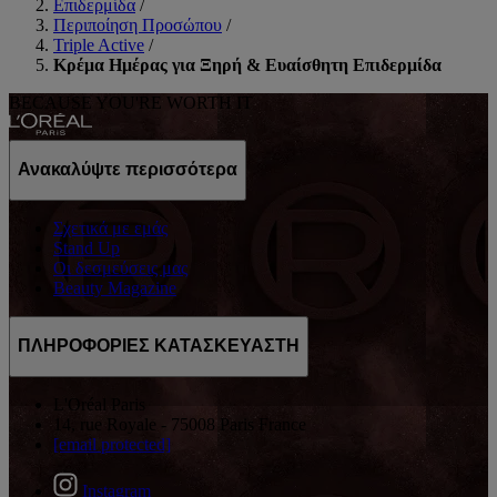
Επιδερμίδα
/
Περιποίηση Προσώπου
/
Triple Active
/
Κρέμα Ημέρας για Ξηρή & Ευαίσθητη Επιδερμίδα
BECAUSE YOU'RE WORTH IT
Ανακαλύψτε περισσότερα
Σχετικά με εμάς
Stand Up
Οι δεσμεύσεις μας
Beauty Magazine
ΠΛΗΡΟΦΟΡΙΕΣ ΚΑΤΑΣΚΕΥΑΣΤΗ
L'Oréal Paris
14, rue Royale - 75008 Paris France
[email protected]
Instagram