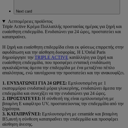
Next card
Λεπτομέρειες προϊόντος
Triple Active Κρέμα Πολλαπλής προστασίας ημέρας για ξηρή και
ευαίσθητη επιδερμίδα. Ενυδατώνει για 24 ώρες, προστατεύει και
καταπραϋνει.
Η ξηρή και ευαίσθητη επιδερμίδα είναι εκ φύσεως επιρρεπής στην
αφυδάτωση και την αίσθηση δυσφορίας. Η L'Oréal Paris
δημιούργησε την
TRIPLE ACTIVE
κατάλληλη για ξηρή και
ευαίσθητη επιδερμίδα, που προσφέρει εντατική ενυδάτωση
αγκαλιάζοντας άμεσα την επιδερμίδα με ένα μεταξένιο πέπλο
απαλότητας, ενώ ταυτόχρονα την προστατεύει και την ανακουφίζει.
1. ΕΝΥΔΑΤΩΝΕΙ ΓΙΑ 24 ΩΡΕΣ:
Εμπλουτισμένη με 1
εκατομμύριο ενυδατικά μόρια γλυκερίνης, ενυδατώνει άμεσα την
επιδερμίδα και συνεχίζει να την ενυδατώνει για 24 ώρες.
2. ΠΡΟΣΤΑΤΕΥΕΙ:
Η σύνθεσή της είναι εμπλουτισμένη με
βιταμίνη Ε καιφίλτρο UV, προστατεύοντας την επιδερμίδα από την
ξηρότητα.
3. ΚΑΤΑΠΡΑΫΝΕΙ:
Εμπλουτισμένη με ceramide και βιταμίνη
Β5,αυτή η σύνθεση καταπραΰνει την επιδερμίδα και προσφέρει
αίσθηση άνεσης.