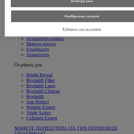
Αποδοχή όλων
Ανάγκες Επιδερμίδας
Αντιγήρανση
Βαθιές ρυτίδες
Αποθήκευση επιλογών
Λεπτές γραμμές & Ρυτίδες
Πρώιμα σημάδια γήρανσης
Ρυθμίσεις για τα cookies
Λαμπερή επιδερμίδα
Περιποίηση ματιών
Μαύροι κύκλοι
Ενυδάτωση
Λιπαρότητα
Οι μάρκες μας
Bright Reveal
Revitalift Filler
Revitalift Laser
Revitalift Clinical
Revitalift
Age Perfect
Wrinkle Expert
Triple Active
Collagen Expert
ΜΑΘΕΤΕ ΠΕΡΙΣΣΟΤΕΡΑ ΓΙΑ ΤΗΝ ΠΕΡΙΠΟΙΗΣΗ
ΕΠΙΔΕΡΜΙΔΑΣ