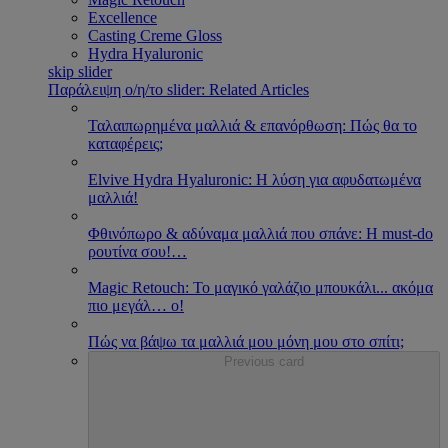
Excellence
Casting Creme Gloss
Hydra Hyaluronic
skip slider
Παράλειψη ο/η/το slider: Related Articles
Ταλαιπωρημένα μαλλιά & επανόρθωση: Πώς θα το
καταφέρεις;
Εlvive Hydra Hyaluronic: H λύση για αφυδατωμένα
μαλλιά!
Φθινόπωρο & αδύναμα μαλλιά που σπάνε: Η must-do
ρουτίνα σου!
…
Magic Retouch: Το μαγικό γαλάζιο μπουκάλι... ακόμα
πιο μεγάλ
…
ο!
Πώς να βάψω τα μαλλιά μου μόνη μου στο σπίτι;
Previous card