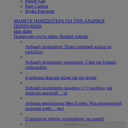
Power Age
Pure Carbon
Hydra Energetic
ΜΑΘΕΤΕ ΠΕΡΙΣΣΟΤΕΡΑ ΓΙΑ ΤΗΝ ΑΝΔΡΙΚΗ
ΠΕΡΙΠΟΙΗΣΗ
skip slider
Παράλειψη ο/η/το slider: Related Articles
Ανδρική περιποίηση: Ποια ενυδατική κρέμα να
επιλέξετε;
Ανδρική περιποίηση προσώπου: 5 tips για λιπαρές
επιδερμίδες
4 χρήσιμα skincare δώρα για τον άντρα
Ανδρική περιποίηση σώματος: 1+1 κινήσεις για
απόλυτη φρεσκάδ
…
α!
Ανδρικά αφρόλουτρα Men Expert: Νέα απολαυστική
εμπειρία μπάν
…
ιου!
Ο απόλυτος οδηγός περιποίησης για μούσι!
Previous card