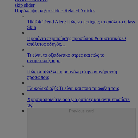
skip slider
Παράλειψη ο/η/το slider: Related Articles
TikTok Trend Alert: Πώς να πετύχεις το απόλυτο Glass
Skin
Προϊόντα περιποίησης προσώπου & συστατικά: Ο
απόλυτος οδηγός
…
Τι είναι το οξειδωτικό στρες και πώς το
αντιμετωπίζουμε;
Πώς συμβάλλει η ρετινόλη στην αντιγήρανση
προσώπου;
Γλυκολικό οξύ: Τι είναι και ποια τα οφέλη του;
Χρησιμοποιείστε ορό για ρυτίδες και αντιμετωπίστε
τις!
Previous card