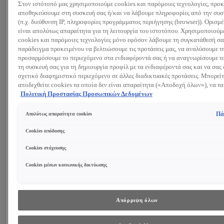
Στον ιστότοπό μας χρησιμοποιούμε cookies και παρόμοιες τεχνολογίες, προκ
Αναζητώ:
αποθηκεύσουμε στη συσκευή σας ή/και να λάβουμε πληροφορίες από την συσ
(π.χ. διεύθυνση IP, πληροφορίες προγράμματος περιήγησης (browser)). Ορισμ
είναι απολύτως απαραίτητα για τη λειτουργία του ιστοτόπου. Χρησιμοποιούμ
Προϊόντα
Συμβουλές και Τάσεις
cookies και παρόμοιες τεχνολογίες μόνο εφόσον λάβουμε τη συγκατάθεσή σας
Περιποίηση Προσώπου
παράδειγμα προκειμένου να βελτιώσουμε τις προτάσεις μας, να αναλύσουμε τ
Κρέμα ημέρας
προσαρμόσουμε το περιεχόμενο στα ενδιαφέροντά σας ή να αναγνωρίσουμε το
Κρέμα νύχτας
τη συσκευή σας για τη δημιουργία προφίλ με τα ενδιαφέροντά σας και να σας 
Κρέμα ματιών
σχετικό διαφημιστικό περιεχόμενο σε άλλες διαδικτυακές προτάσεις. Μπορείτ
Ορός προσώπου
αποδεχθείτε cookies τα οποία δεν είναι απαραίτητα («Αποδοχή όλων»), να τα
Μάσκα Προσώπου
(«Απόρριψη όλων») ή να ρυθμίσετε και να αποθηκεύσετε τις επιλογές σας (
Πολιτική Προστασίας Προσωπικών Δεδομένων
ΔΕΙΤΕ ΟΛΑ ΤΑ ΠΡΟΪΟΝΤΑ
επιλογών»). Μπορείτε επίσης, ανά πάσα στιγμή, να ελέγξετε και να ρυθμίσετε 
επιλογές σας (επιλέγοντας το link «Ρυθμίσεις για τα cookies»). Περισσότερες
Καθαρισμός Προσώπου
Πά
Απολύτως απαραίτητα cookies
πληροφορίες μπορείτε να βρείτε στην
Gel Καθαρισμού
Τονωτική λοσιόν
Cookies απόδοσης
Γαλάκτωμα Καθαρισμού
Cookies στόχευσης
Ντεμακιγιάζ
Peeling Προσώπου
Cookies μέσων κοινωνικής δικτύωσης
ΔΕΙΤΕ ΟΛΑ ΤΑ ΠΡΟΪΟΝΤΑ
Συστατικά
Ρετινόλη
Υαλουρονικό Οξύ
Απόρριψη όλων
Νιασιναμίδη
Γλυκολικό Οξύ
ΔΕΙΤΕ ΟΛΑ ΤΑ ΣΥΣΤΑΤΙΚΑ