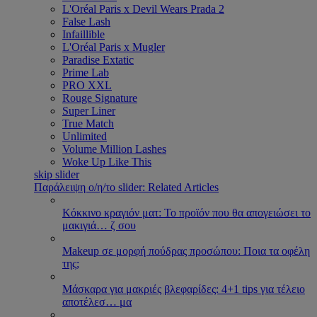
L'Oréal Paris x Devil Wears Prada 2
False Lash
Infaillible
L'Oréal Paris x Mugler
Paradise Extatic
Prime Lab
PRO XXL
Rouge Signature
Super Liner
True Match
Unlimited
Volume Million Lashes
Woke Up Like This
skip slider
Παράλειψη ο/η/το slider: Related Articles
Κόκκινο κραγιόν ματ: Το προϊόν που θα απογειώσει το
μακιγιά
…
ζ σου
Makeup σε μορφή πούδρας προσώπου: Ποια τα οφέλη
της;
Μάσκαρα για μακριές βλεφαρίδες: 4+1 tips για τέλειο
αποτέλεσ
…
μα