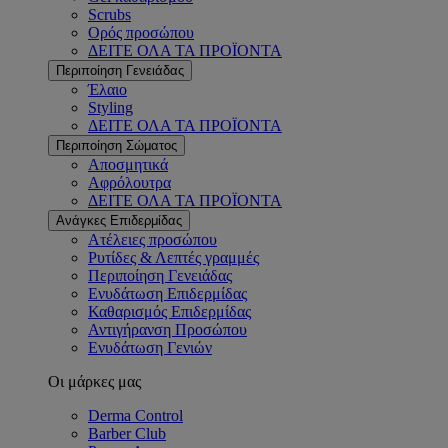
Scrubs
Ορός προσώπου
ΔΕΙΤΕ ΟΛΑ ΤΑ ΠΡΟΪΟΝΤΑ
Περιποίηση Γενειάδας
Έλαιο
Styling
ΔΕΙΤΕ ΟΛΑ ΤΑ ΠΡΟΪΟΝΤΑ
Περιποίηση Σώματος
Αποσμητικά
Αφρόλουτρα
ΔΕΙΤΕ ΟΛΑ ΤΑ ΠΡΟΪΟΝΤΑ
Ανάγκες Επιδερμίδας
Ατέλειες προσώπου
Ρυτίδες & Λεπτές γραμμές
Περιποίηση Γενειάδας
Ενυδάτωση Επιδερμίδας
Καθαρισμός Επιδερμίδας
Αντιγήρανση Προσώπου
Ενυδάτωση Γενιών
Οι μάρκες μας
Derma Control
Barber Club