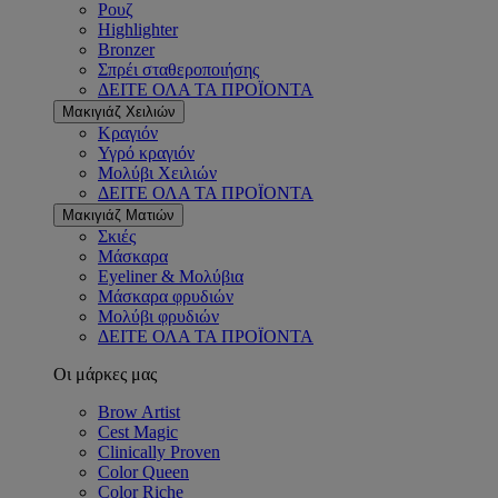
Ρουζ
Highlighter
Bronzer
Σπρέι σταθεροποιήσης
ΔΕΙΤΕ ΟΛΑ ΤΑ ΠΡΟΪΟΝΤΑ
Μακιγιάζ Χειλιών
Κραγιόν
Υγρό κραγιόν
Μολύβι Χειλιών
ΔΕΙΤΕ ΟΛΑ ΤΑ ΠΡΟΪΟΝΤΑ
Μακιγιάζ Ματιών
Σκιές
Μάσκαρα
Eyeliner & Μολύβια
Μάσκαρα φρυδιών
Μολύβι φρυδιών
ΔΕΙΤΕ ΟΛΑ ΤΑ ΠΡΟΪΟΝΤΑ
Οι μάρκες μας
Brow Artist
Cest Magic
Clinically Proven
Color Queen
Color Riche