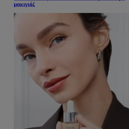
μακιγιάζ