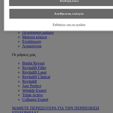
Αποδοχή όλων
Ανάγκες Επιδερμίδας
Αντιγήρανση
Βαθιές ρυτίδες
Αποθήκευση επιλογών
Λεπτές γραμμές & Ρυτίδες
Πρώιμα σημάδια γήρανσης
Ρυθμίσεις για τα cookies
Λαμπερή επιδερμίδα
Περιποίηση ματιών
Μαύροι κύκλοι
Ενυδάτωση
Λιπαρότητα
Οι μάρκες μας
Bright Reveal
Revitalift Filler
Revitalift Laser
Revitalift Clinical
Revitalift
Age Perfect
Wrinkle Expert
Triple Active
Collagen Expert
ΜΑΘΕΤΕ ΠΕΡΙΣΣΟΤΕΡΑ ΓΙΑ ΤΗΝ ΠΕΡΙΠΟΙΗΣΗ
ΕΠΙΔΕΡΜΙΔΑΣ