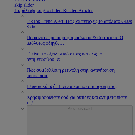
skip slider
Παράλειψη ο/η/το slider: Related Articles
TikTok Trend Alert: Πώς να πετύχεις το απόλυτο Glass
Skin
Προϊόντα περιποίησης προσώπου & συστατικά: Ο
απόλυτος οδηγός
…
Τι είναι το οξειδωτικό στρες και πώς το
αντιμετωπίζουμε;
Πώς συμβάλλει η ρετινόλη στην αντιγήρανση
προσώπου;
Γλυκολικό οξύ: Τι είναι και ποια τα οφέλη του;
Χρησιμοποιείστε ορό για ρυτίδες και αντιμετωπίστε
τις!
Previous card