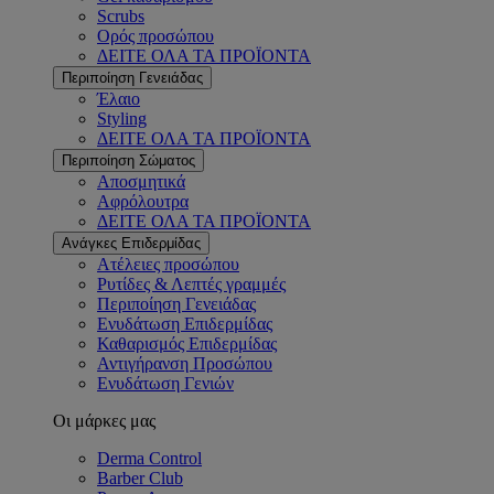
Scrubs
Ορός προσώπου
ΔΕΙΤΕ ΟΛΑ ΤΑ ΠΡΟΪΟΝΤΑ
Περιποίηση Γενειάδας
Έλαιο
Styling
ΔΕΙΤΕ ΟΛΑ ΤΑ ΠΡΟΪΟΝΤΑ
Περιποίηση Σώματος
Αποσμητικά
Αφρόλουτρα
ΔΕΙΤΕ ΟΛΑ ΤΑ ΠΡΟΪΟΝΤΑ
Ανάγκες Επιδερμίδας
Ατέλειες προσώπου
Ρυτίδες & Λεπτές γραμμές
Περιποίηση Γενειάδας
Ενυδάτωση Επιδερμίδας
Καθαρισμός Επιδερμίδας
Αντιγήρανση Προσώπου
Ενυδάτωση Γενιών
Οι μάρκες μας
Derma Control
Barber Club