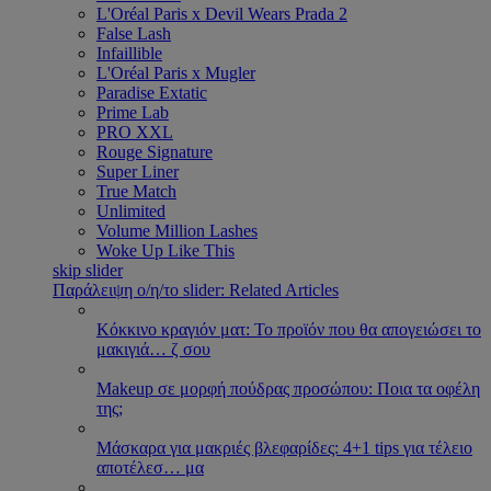
L'Oréal Paris x Devil Wears Prada 2
False Lash
Infaillible
L'Oréal Paris x Mugler
Paradise Extatic
Prime Lab
PRO XXL
Rouge Signature
Super Liner
True Match
Unlimited
Volume Million Lashes
Woke Up Like This
skip slider
Παράλειψη ο/η/το slider: Related Articles
Κόκκινο κραγιόν ματ: Το προϊόν που θα απογειώσει το
μακιγιά
…
ζ σου
Makeup σε μορφή πούδρας προσώπου: Ποια τα οφέλη
της;
Μάσκαρα για μακριές βλεφαρίδες: 4+1 tips για τέλειο
αποτέλεσ
…
μα