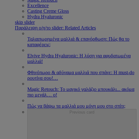
Excellence
Casting Creme Gloss
Hydra Hyaluronic
skip slider
Παράλειψη ο/η/το slider: Related Articles
Ταλαιπωρημένα μαλλιά & επανόρθωση: Πώς θα το
καταφέρεις;
Εlvive Hydra Hyaluronic: H λύση για αφυδατωμένα
μαλλιά!
Φθινόπωρο & αδύναμα μαλλιά που σπάνε: Η must-do
ρουτίνα σου!
…
Magic Retouch: Το μαγικό γαλάζιο μπουκάλι... ακόμα
πιο μεγάλ
…
ο!
Πώς να βάψω τα μαλλιά μου μόνη μου στο σπίτι;
Previous card