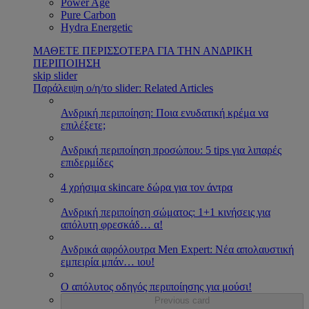
Power Age
Pure Carbon
Hydra Energetic
ΜΑΘΕΤΕ ΠΕΡΙΣΣΟΤΕΡΑ ΓΙΑ ΤΗΝ ΑΝΔΡΙΚΗ
ΠΕΡΙΠΟΙΗΣΗ
skip slider
Παράλειψη ο/η/το slider: Related Articles
Ανδρική περιποίηση: Ποια ενυδατική κρέμα να
επιλέξετε;
Ανδρική περιποίηση προσώπου: 5 tips για λιπαρές
επιδερμίδες
4 χρήσιμα skincare δώρα για τον άντρα
Ανδρική περιποίηση σώματος: 1+1 κινήσεις για
απόλυτη φρεσκάδ
…
α!
Ανδρικά αφρόλουτρα Men Expert: Νέα απολαυστική
εμπειρία μπάν
…
ιου!
Ο απόλυτος οδηγός περιποίησης για μούσι!
Previous card