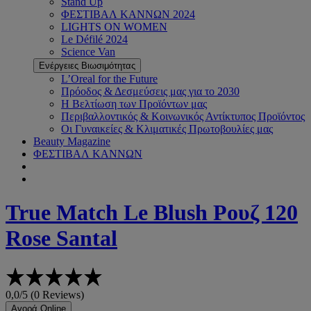
Stand Up
ΦΕΣΤΙΒΑΛ ΚΑΝΝΩΝ 2024
LIGHTS ON WOMEN
Le Défilé 2024
Science Van
Ενέργειες Βιωσιμότητας
L’Oreal for the Future
Πρόοδος & Δεσμεύσεις μας για το 2030
Η Βελτίωση των Προϊόντων μας
Περιβαλλοντικός & Κοινωνικός Αντίκτυπος Προϊόντος
Οι Γυναικείες & Κλιματικές Πρωτοβουλίες μας
Beauty Magazine
ΦΕΣΤΙΒΑΛ ΚΑΝΝΩΝ
True Match
Le Blush Ρουζ 120
Rose Santal
0,0/5 (0 Reviews)
Αγορά Online