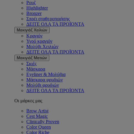
Ρουζ
Highlighter
Bronzer
Σπρέι σταθεροποιήσης
ΔΕΙΤΕ ΟΛΑ ΤΑ ΠΡΟΪΟΝΤΑ
Μακιγιάζ Χειλιών
Κραγιόν
Υγρό κραγιόν
Μολύβι Χειλιών
ΔΕΙΤΕ ΟΛΑ ΤΑ ΠΡΟΪΟΝΤΑ
Μακιγιάζ Ματιών
Σκιές
Μάσκαρα
Eyeliner & Μολύβια
Μάσκαρα φρυδιών
Μολύβι φρυδιών
ΔΕΙΤΕ ΟΛΑ ΤΑ ΠΡΟΪΟΝΤΑ
Οι μάρκες μας
Brow Artist
Cest Magic
Clinically Proven
Color Queen
Color Riche