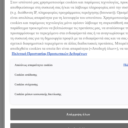
Στον ιστότοπό μας χρησιμοποιούμε cookies και παρόμοιες τεχνολογίες, προκ
Αναζητώ:
αποθηκεύσουμε στη συσκευή σας ή/και να λάβουμε πληροφορίες από την συσ
(π.χ. διεύθυνση IP, πληροφορίες προγράμματος περιήγησης (browser)). Ορισμ
είναι απολύτως απαραίτητα για τη λειτουργία του ιστοτόπου. Χρησιμοποιούμ
Προϊόντα
Συμβουλές και Τάσεις
cookies και παρόμοιες τεχνολογίες μόνο εφόσον λάβουμε τη συγκατάθεσή σας
Περιποίηση Προσώπου
παράδειγμα προκειμένου να βελτιώσουμε τις προτάσεις μας, να αναλύσουμε τ
Κρέμα ημέρας
προσαρμόσουμε το περιεχόμενο στα ενδιαφέροντά σας ή να αναγνωρίσουμε το
Κρέμα νύχτας
τη συσκευή σας για τη δημιουργία προφίλ με τα ενδιαφέροντά σας και να σας 
Κρέμα ματιών
σχετικό διαφημιστικό περιεχόμενο σε άλλες διαδικτυακές προτάσεις. Μπορείτ
Ορός προσώπου
αποδεχθείτε cookies τα οποία δεν είναι απαραίτητα («Αποδοχή όλων»), να τα
Μάσκα Προσώπου
(«Απόρριψη όλων») ή να ρυθμίσετε και να αποθηκεύσετε τις επιλογές σας (
Πολιτική Προστασίας Προσωπικών Δεδομένων
ΔΕΙΤΕ ΟΛΑ ΤΑ ΠΡΟΪΟΝΤΑ
επιλογών»). Μπορείτε επίσης, ανά πάσα στιγμή, να ελέγξετε και να ρυθμίσετε 
επιλογές σας (επιλέγοντας το link «Ρυθμίσεις για τα cookies»). Περισσότερες
Καθαρισμός Προσώπου
Πά
Απολύτως απαραίτητα cookies
πληροφορίες μπορείτε να βρείτε στην
Gel Καθαρισμού
Τονωτική λοσιόν
Cookies απόδοσης
Γαλάκτωμα Καθαρισμού
Cookies στόχευσης
Ντεμακιγιάζ
Peeling Προσώπου
Cookies μέσων κοινωνικής δικτύωσης
ΔΕΙΤΕ ΟΛΑ ΤΑ ΠΡΟΪΟΝΤΑ
Συστατικά
Ρετινόλη
Υαλουρονικό Οξύ
Απόρριψη όλων
Νιασιναμίδη
Γλυκολικό Οξύ
ΔΕΙΤΕ ΟΛΑ ΤΑ ΣΥΣΤΑΤΙΚΑ