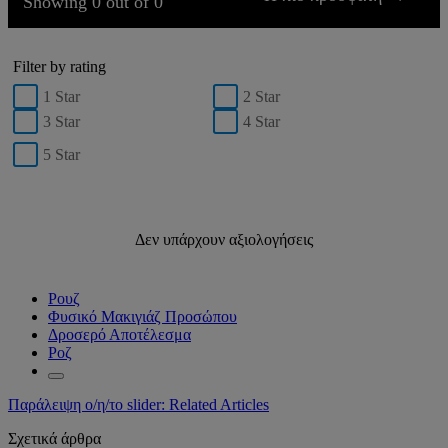
Showing 0 out of 0
Filter by rating
1 Star
2 Star
3 Star
4 Star
5 Star
Δεν υπάρχουν αξιολογήσεις
Ρουζ
Φυσικό Μακιγιάζ Προσώπου
Δροσερό Αποτέλεσμα
Ροζ
Παράλειψη ο/η/το slider: Related Articles
Σχετικά άρθρα