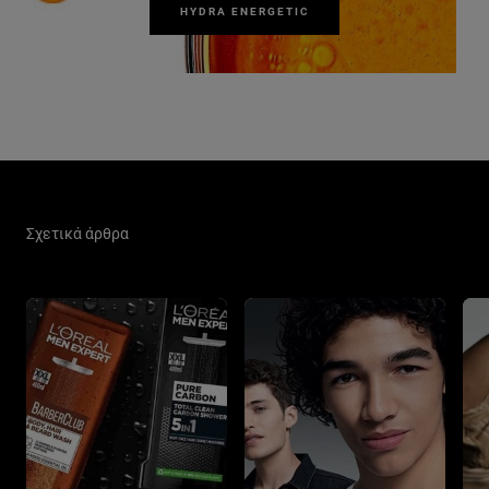
HYDRA ENERGETIC
Παράλειψη ο/η/το slider: Men Care Related Articles
Σχετικά άρθρα