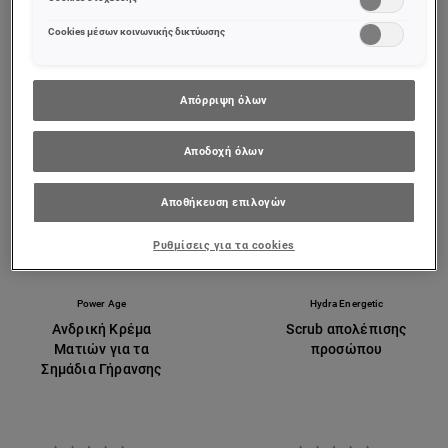
ΠΡΟΒΟΛΉ ΠΡΟΪΌΝΤΟΣ
ΠΡΟΒΟΛΉ ΠΡΟΪΌΝΤΟΣ
σας (επιλέγοντας το link «Ρυθμίσεις για τα cookies»).
Περισσότερες πληροφορίες μπορείτε να βρείτε στην
Cookies μέσων κοινωνικής δικτύωσης
Απόρριψη όλων
Αποδοχή όλων
Αποθήκευση επιλογών
Ρυθμίσεις για τα cookies
Power Age
Hydra Energetic
Ανδρική Κρέμα
Scrub απολέπισης
Ματιών για τα
προσώπου
Σημάδια Γήρανσης