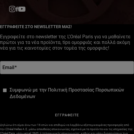
Facebook
YouTube
Instagram
ΕΓΓΡΑΦΕΙΤΕ ΣΤΟ NEWSLETTER ΜΑΣ!
Εγγραφείτε στο newsletter της L'Oréal Paris για να μαθαίνετε
πρώτοι για τα νέα προϊόντα, tips ομορφιάς και πολλά ακόμη
νέα για τις καινοτομίες στον τομέα της ομορφιάς!
Email
*
*
Συμφωνώ με την Πολιτική Προστασίας Πορσωπικών
Δεδομένων
ΕΓΓΡΑΦΕΙΤΕ
Δηλώνω ότι είμαι άνω των 16 ετών και επιθυμώ να λαμβάνω εξατομικευμένες προσφορές από
την L’Oréal Hellas A.E. μέσω απευθείας επικοινωνίας, σχετικά με τα προϊόντα και τις υπηρεσίες της
L’Oréal Paris, μέσω email, SMS, ή τηλεφωνικής επικοινωνίας, καθώς και μέσω διαφημίσεων των