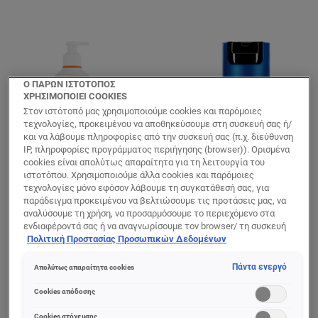
Ο ΠΑΡΩΝ ΙΣΤΟΤΟΠΟΣ
ΧΡΗΣΙΜΟΠΟΙΕΙ COOKIES
Στον ιστότοπό μας χρησιμοποιούμε cookies και παρόμοιες
τεχνολογίες, προκειμένου να αποθηκεύσουμε στη συσκευή σας ή/
και να λάβουμε πληροφορίες από την συσκευή σας (π.χ. διεύθυνση
IP, πληροφορίες προγράμματος περιήγησης (browser)). Ορισμένα
cookies είναι απολύτως απαραίτητα για τη λειτουργία του
ιστοτόπου. Χρησιμοποιούμε άλλα cookies και παρόμοιες
Power Age
Power Age
τεχνολογίες μόνο εφόσον λάβουμε τη συγκατάθεσή σας, για
παράδειγμα προκειμένου να βελτιώσουμε τις προτάσεις μας, να
Ενυδατικό Τζελ
Ανδρική
αναλύσουμε τη χρήση, να προσαρμόσουμε το περιεχόμενο στα
Καθαρισμού
Αντιγηραντική
ενδιαφέροντά σας ή να αναγνωρίσουμε τον browser/ τη συσκευή
Προσώπου
Κρέμα Προσώπου
σας για τη δημιουργία προφίλ με τα ενδιαφέροντά σας και να σας
Πολιτική Προστασίας Προσωπικών Δεδομένων
για Ενυδάτωση
δείχνουμε σχετικό διαφημιστικό περιεχόμενο σε άλλες
διαδικτυακές προτάσεις. Μπορείτε να αποδεχθείτε cookies τα
Πάντα ενεργό
Απολύτως απαραίτητα cookies
οποία δεν είναι απαραίτητα («Αποδοχή όλων»), να τα απορρίψετε
(«Απόρριψη όλων») ή να ρυθμίσετε και να αποθηκεύσετε τις
0/5
0/5
Cookies απόδοσης
επιλογές σας («Αποθήκευση επιλογών»). Μπορείτε επίσης, ανά
πάσα στιγμή, να ελέγξετε και να ρυθμίσετε εκ νέου τις επιλογές
Cookies στόχευσης