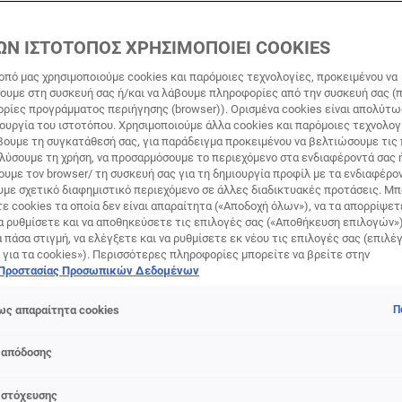
ΩΝ ΙΣΤΟΤΟΠΟΣ ΧΡΗΣΙΜΟΠΟΙΕΙ COOKIES
οπό μας χρησιμοποιούμε cookies και παρόμοιες τεχνολογίες, προκειμένου να
υμε στη συσκευή σας ή/και να λάβουμε πληροφορίες από την συσκευή σας (π
ορίες προγράμματος περιήγησης (browser)). Ορισμένα cookies είναι απολύτ
τουργία του ιστοτόπου. Χρησιμοποιούμε άλλα cookies και παρόμοιες τεχνολογ
ουμε τη συγκατάθεσή σας, για παράδειγμα προκειμένου να βελτιώσουμε τις
 High Standards: Καλοκαιρ
αλύσουμε τη χρήση, να προσαρμόσουμε το περιεχόμενο στα ενδιαφέροντά σας 
υμε τον browser/ τη συσκευή σας για τη δημιουργία προφίλ με τα ενδιαφέρον
ς L’Oréal Paris
υμε σχετικό διαφημιστικό περιεχόμενο σε άλλες διαδικτυακές προτάσεις. Μπ
ε cookies τα οποία δεν είναι απαραίτητα («Αποδοχή όλων»), να τα απορρίψε
α ρυθμίσετε και να αποθηκεύσετε τις επιλογές σας («Αποθήκευση επιλογών»
ά πάσα στιγμή, να ελέγξετε και να ρυθμίσετε εκ νέου τις επιλογές σας (επιλέγ
 για τα cookies»). Περισσότερες πληροφορίες μπορείτε να βρείτε στην
 Προστασίας Προσωπικών Δεδομένων
ς απαραίτητα cookies
Π
ηνικού καλοκαιριού με τη L’Oréal Paris. Ανακάλυψε τα προϊ
 απόδοσης
 εκθαμβωτική λάμψη για την επιδερμίδα σου και λαμπερό μακ
 στόχευσης