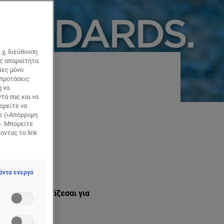
.χ. διεύθυνση
ως απαραίτητα
ίες μόνο
 προτάσεις
ινά
ή να
τά σας και να
ορείτε να
τε («Απόρριψη
). Μπορείτε
οντας το link
άντα ενεργό
όντα που χρειάζεσαι για
ιγιάζ.