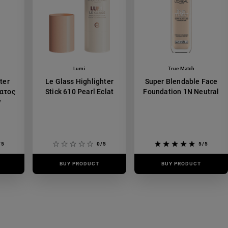
Lumi
True Match
ter
Le Glass Highlighter
Super Blendable Face
ατος
Stick 610 Pearl Eclat
Foundation 1N Neutral
w
/5
0/5
5/5
BUY PRODUCT
BUY PRODUCT