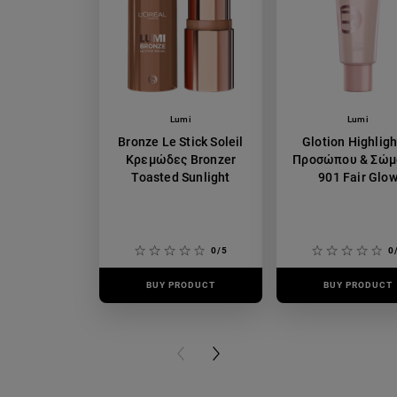
Lumi
Lumi
Bronze Le Stick Soleil
Glotion Highligh
Κρεμώδες Bronzer
Προσώπου & Σώμ
Toasted Sunlight
901 Fair Glo
0/5
0
BUY PRODUCT
BUY PRODUCT
PREVIOUS CARD
NEXT CARD