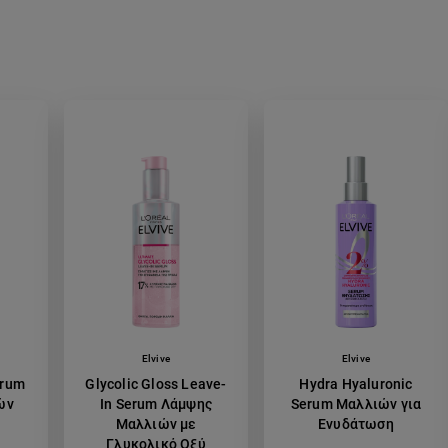
Elvive
Elvive
erum
Glycolic Gloss Leave-
Hydra Hyaluronic
ών
In Serum Λάμψης
Serum Μαλλιών για
Μαλλιών με
Ενυδάτωση
Γλυκολικό Οξύ