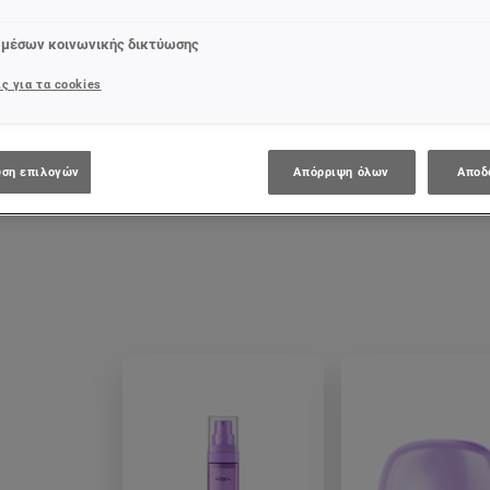
ορφιά σου πρωταγωνιστεί κάτω από τον ήλιο. Σχεδιάσαμε την
 μέσων κοινωνικής δικτύωσης
δα και ενυδάτωση, αόρατη προστασία αλλά και ακαταμάχητο g
ς για τα cookies
ση επιλογών
Απόρριψη όλων
Αποδ