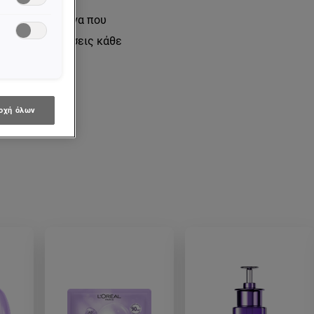
 απόλυτη ρουτίνα που
low, για να ζήσεις κάθε
οχή όλων