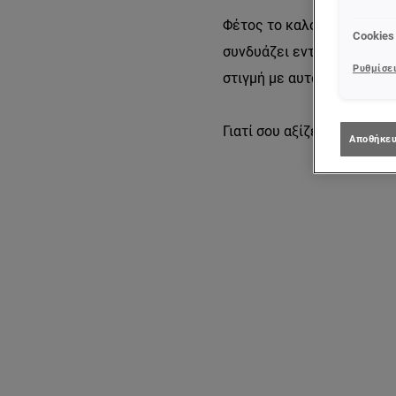
Φέτος το καλοκαίρι, η ομ
Cookies
συνδυάζει εντατική φροντί
Ρυθμίσει
στιγμή με αυτοπεποίθηση!
Γιατί σου αξίζει.
Αποθήκευ
Παράλειψη ο/η/το slider: Related Products - skin care