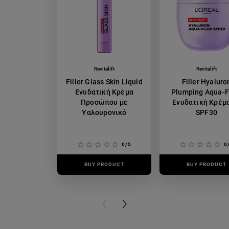
Revitalift
Revitalift
Filler Glass Skin Liquid
Filler Hyaluro
Ενυδατική Κρέμα
Plumping Aqua-F
Προσώπου με
Ενυδατική Κρέμ
Υαλουρονικό
SPF30
0/5
0
BUY PRODUCT
BUY PRODUCT
PREVIOUS CARD
NEXT CARD