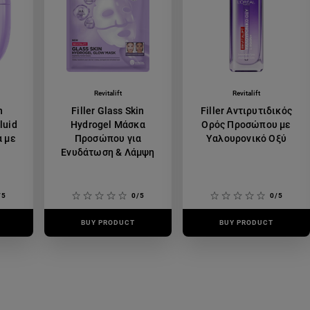
Revitalift
Revitalift
n
Filler Glass Skin
Filler Αντιρυτιδικός
luid
Hydrogel Μάσκα
Ορός Προσώπου με
α με
Προσώπου για
Υαλουρονικό Οξύ
Ενυδάτωση & Λάμψη
/5
0/5
0/5
BUY PRODUCT
BUY PRODUCT