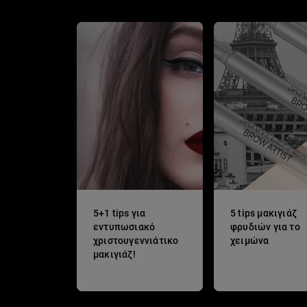
5+1 tips για
5 tips μακιγιάζ
εντυπωσιακό
φρυδιών για το
χριστουγεννιάτικο
χειμώνα
μακιγιάζ!