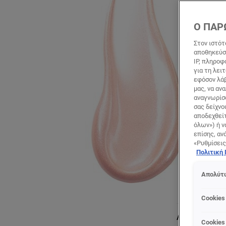
Ο ΠΑΡ
Στον ιστότ
αποθηκεύσο
IP, πληροφ
για τη λει
εφόσον λάβ
μας, να αν
αναγνωρίσο
σας δείχνο
αποδεχθείτ
όλων») ή ν
επίσης, αν
«Ρυθμίσεις
Πολιτική
Απολύτω
Cookies
Λεπτομέρειες 
Cookies