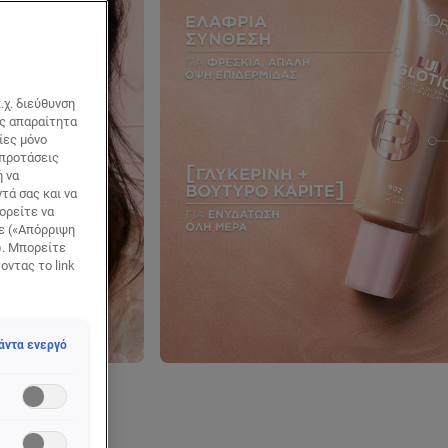
.χ. διεύθυνση
ως απαραίτητα
ίες μόνο
 προτάσεις
ή να
τά σας και να
ορείτε να
τε («Απόρριψη
). Μπορείτε
οντας το link
άντα ενεργό