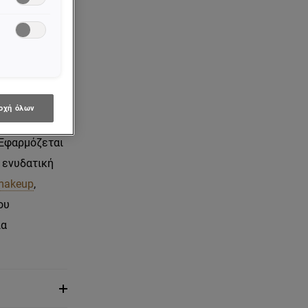
ρόσωπο και
ύει την φυσική
μα σε
αι γλυκερίνη
οχή όλων
ιες
 Εφαρμόζεται
: ενυδατική
makeup
,
ου
ια