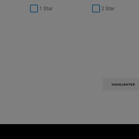
1 Star
2 Star
HIGHLIGHTER
Παράλειψη ο/η/το slider: Make Up Related Articles