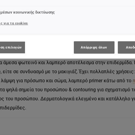
πολλαπλές επιλογές λάμψης. Ενισχύει τη φυσική λάμψη σε π
 μέσων κοινωνικής δικτύωσης
ς για τα cookies
al προϊόν στο TikTok. Το Lumi Glotion της L'Oreal Paris ενισχ
ει την επιδερμίδα και ενυδατώνει, δίνοντας παράλληλα χρώ
σώμα. Ελαφριά σύνθεση εμπλουτισμένη με βούτυρο καριτέ κ
ση επιλογών
Απόρριψη όλων
Αποδ
η. Η σύνθεση λάμψης Lumi περιέχει λαμπερές μαργαριταρέν
α άμεσα φωτεινό και λαμπερό αποτέλεσμα στην επιδερμίδα.
υ, είτε σε συνδυασμό με το μακιγιάζ. Έχει πολλαπλές χρήσεις
 λάμψη για πρόσωπο και σώμα, λαμπερό primer κάτω από το
 στα ψηλά σημεία του προσώπου & contouring για σχηματισμό τ
ος του προσώπου. Δερματολογικά ελεγμένο και κατάλληλο γ
πιδερμίδες.