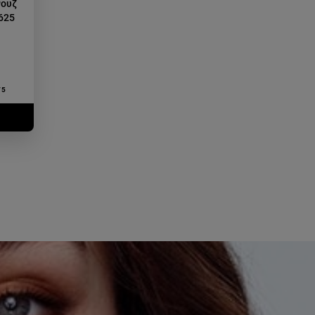
Ρουζ
625
/5