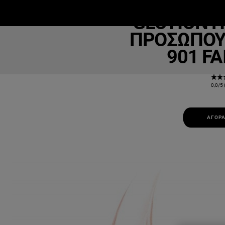
GLOTION H
ΜΑΚΙΓΙΆΖ
ΕΠΙΔΕΡΜΊΔΑ
Μ
ΠΡΟΣΏΠΟΥ
901 F
0,0/5 
ΑΓΟΡΆ