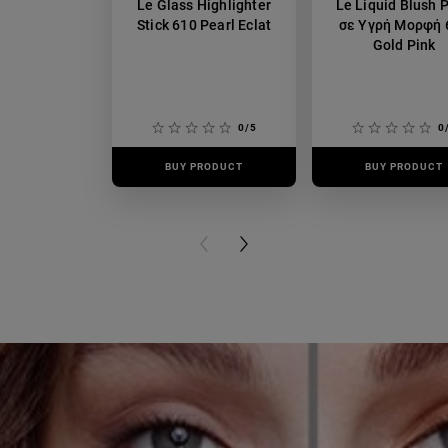
Le Glass Highlighter
Le Liquid Blush 
Stick 610 Pearl Eclat
σε Υγρή Μορφή 
Gold Pink
0/5
0
BUY PRODUCT
BUY PRODUCT
PREVIOUS CARD
NEXT CARD