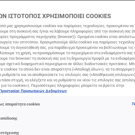
ΩΝ ΙΣΤΟΤΟΠΟΣ ΧΡΗΣΙΜΟΠΟΙΕΙ COOKIES
οπό μας χρησιμοποιούμε cookies και παρόμοιες τεχνολογίες, προκειμένου να
υμε στη συσκευή σας ή/και να λάβουμε πληροφορίες από την συσκευή σας (π
ορίες προγράμματος περιήγησης (browser)). Ορισμένα cookies είναι απολύτ
τουργία του ιστοτόπου. Χρησιμοποιούμε άλλα cookies και παρόμοιες τεχνολογ
ουμε τη συγκατάθεσή σας, για παράδειγμα προκειμένου να βελτιώσουμε τις
αλύσουμε τη χρήση, να προσαρμόσουμε το περιεχόμενο στα ενδιαφέροντά σας 
υμε τον browser/ τη συσκευή σας για τη δημιουργία προφίλ με τα ενδιαφέρον
υμε σχετικό διαφημιστικό περιεχόμενο σε άλλες διαδικτυακές προτάσεις. Μπ
ε cookies τα οποία δεν είναι απαραίτητα («Αποδοχή όλων»), να τα απορρίψε
α ρυθμίσετε και να αποθηκεύσετε τις επιλογές σας («Αποθήκευση επιλογών»
ά πάσα στιγμή, να ελέγξετε και να ρυθμίσετε εκ νέου τις επιλογές σας (επιλέγ
 για τα cookies»). Περισσότερες πληροφορίες μπορείτε να βρείτε στην
 Προστασίας Προσωπικών Δεδομένων
ς απαραίτητα cookies
Π
 απόδοσης
προϊόντος
 στόχευσης