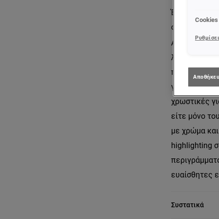
Ένα προϊόν, 
Cookies
σώμα.​
Ρυθμίσει
Αγαπημένο vir
λάμψη, φωτίζ
πρόσωπο και 
Αποθήκευ
για ενυδάτωσ
χρωστικές γι
είτε μόνο το
με χρώμα και
highlighting
περιγράμματ
ευαίσθητες ε
Συστατικά