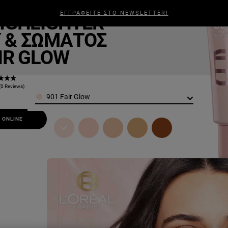
Lumi
ΕΓΓΡΑΦΕΙΤΕ ΣΤΟ NEWSLETTER!
IGHLIGHTER
ΑΛΛΙΆ
ΑΝΔΡΙΚΉ ΠΕΡΙΠΟΊΗΣΗ
ΣΧΕΤΙΚΆ ΜΕ ΕΜΆΣ
BEAUTY
 & ΣΏΜΑΤΟΣ
AIR GLOW
(0 Reviews)
Color
901 Fair Glow
 ONLINE