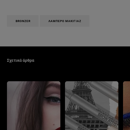
BRONZER
ΛΑΜΠΕΡΌ ΜΑΚΙΓΙΆΖ
Παράλειψη ο/η/το slider: Make Up Related Articles
Σχετικά άρθρα