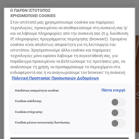
Ο ΠΑΡΩΝ ΙΣΤΟΤΟΠΟΣ
ΧΡΗΣΙΜΟΠΟΙΕΙ COOKIES
Στον ιστότοπό μας χρησιμοποιούμε cookies και παρόμοιες
τεχνολογίες, προκειμένου να αποθηκεύσουμε στη συσκευή σας ή/
και να λάβουμε πληροφορίες από την συσκευή σας (π.χ. διεύθυνση
IP, πληροφορίες προγράμματος περιήγησης (browser)). Ορισμένα
cookies είναι απολύτως απαραίτητα για τη λειτουργία του
ιστοτόπου. Χρησιμοποιούμε άλλα cookies και παρόμοιες
τεχνολογίες μόνο εφόσον λάβουμε τη συγκατάθεσή σας, για
παράδειγμα προκειμένου να βελτιώσουμε τις προτάσεις μας, να
αναλύσουμε τη χρήση, να προσαρμόσουμε το περιεχόμενο στα
ενδιαφέροντά σας ή να αναγνωρίσουμε τον browser/ τη συσκευή
σας για τη δημιουργία προφίλ με τα ενδιαφέροντά σας και να σας
Πολιτική Προστασίας Προσωπικών Δεδομένων
δείχνουμε σχετικό διαφημιστικό περιεχόμενο σε άλλες
διαδικτυακές προτάσεις. Μπορείτε να αποδεχθείτε cookies τα
Πάντα ενεργό
Απολύτως απαραίτητα cookies
οποία δεν είναι απαραίτητα («Αποδοχή όλων»), να τα απορρίψετε
(«Απόρριψη όλων») ή να ρυθμίσετε και να αποθηκεύσετε τις
Cookies απόδοσης
επιλογές σας («Αποθήκευση επιλογών»). Μπορείτε επίσης, ανά
πάσα στιγμή, να ελέγξετε και να ρυθμίσετε εκ νέου τις επιλογές
Cookies στόχευσης
σας (επιλέγοντας το link «Ρυθμίσεις για τα cookies»).
Περισσότερες πληροφορίες μπορείτε να βρείτε στην
Cookies μέσων κοινωνικής δικτύωσης