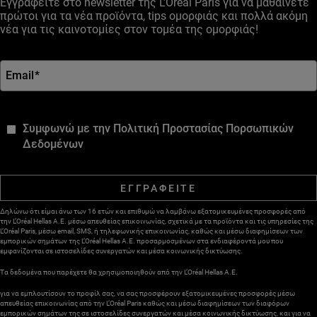
Εγγραφείτε στο newsletter της L'Oréal Paris για να μαθαίνετε
πρώτοι για τα νέα προϊόντα, tips ομορφιάς και πολλά ακόμη
νέα για τις καινοτομίες στον τομέα της ομορφιάς!
Email
*
*
Συμφωνώ με την Πολιτική Προστασίας Πορσωπικών
Δεδομένων
ΕΓΓΡΑΦΕΙΤΕ
Δηλώνω ότι είμαι άνω των 16 ετών και επιθυμώ να λαμβάνω εξατομικευμένες προσφορές από
την L’Oréal Hellas A.E. μέσω απευθείας επικοινωνίας, σχετικά με τα προϊόντα και τις υπηρεσίες της
L’Oréal Paris, μέσω email, SMS, ή τηλεφωνικής επικοινωνίας, καθώς και μέσω διαφημίσεων των
εμπορικών σημάτων της L’Oréal Hellas A.E. προσαρμοσμένων στα ενδιαφέροντά μου που
εμφανίζονται σε ιστοσελίδες συνεργατών και μέσα κοινωνικής δικτύωσης.
Τα δεδομένα που παρέχετε θα χρησιμοποιηθούν από την L’Oréal Hellas A.E.
για να εμπλουτίσουν το προφίλ σας, να σας προσφέρουν εξατομικευμένες προσφορές μέσω
απευθείας επικοινωνίας από την L’Oréal Paris καθώς και μέσω διαφημίσεων των διαφόρων
εμπορικών σημάτων της σε ιστοσελίδες συνεργατών και μέσα κοινωνικής δικτύωσης, και για να