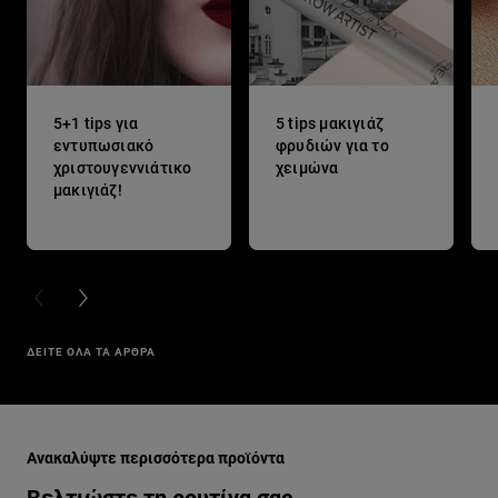
5+1 tips για
5 tips μακιγιάζ
εντυπωσιακό
φρυδιών για το
χριστουγεννιάτικο
χειμώνα
μακιγιάζ!
PREVIOUS CARD
NEXT CARD
ΔΕΙΤΕ ΟΛΑ ΤΑ ΑΡΘΡΑ
Παράλειψη ο/η/το slider: lumi
Ανακαλύψτε περισσότερα προϊόντα