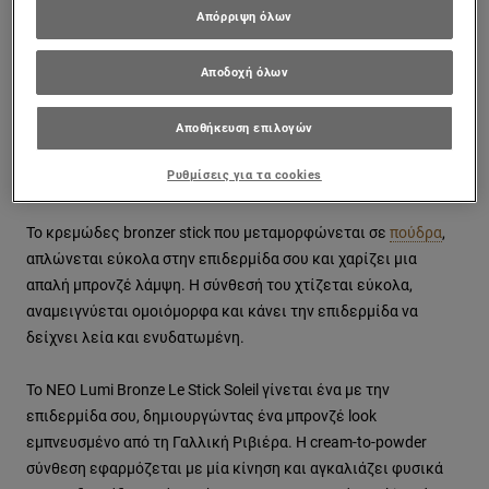
Απόρριψη όλων
PREVIOUS CARD
NEXT CARD
Αποδοχή όλων
Λεπτομέρειες προϊόντος
Αποθήκευση επιλογών
Απόκτησε μπρονζέ λάμψη με το Lumi Bronze Le Stick Soleil.
Ρυθμίσεις για τα cookies
Απόλαυσε τον γαλλικό ήλιο με το
Lumi Bronze Le Stick Soleil
.
Το κρεμώδες bronzer stick που μεταμορφώνεται σε
πούδρα
,
απλώνεται εύκολα στην επιδερμίδα σου και χαρίζει μια
απαλή μπρονζέ λάμψη. Η σύνθεσή του χτίζεται εύκολα,
αναμειγνύεται ομοιόμορφα και κάνει την επιδερμίδα να
δείχνει λεία και ενυδατωμένη.
Το ΝΕΟ Lumi Bronze Le Stick Soleil γίνεται ένα με την
επιδερμίδα σου, δημιουργώντας ένα μπρονζέ look
εμπνευσμένο από τη Γαλλική Ριβιέρα. Η cream-to-powder
σύνθεση εφαρμόζεται με μία κίνηση και αγκαλιάζει φυσικά