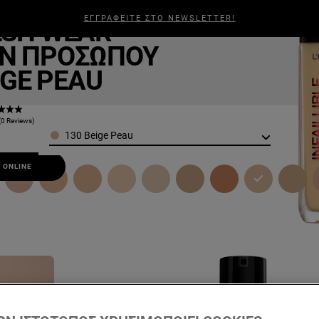
aillible
ΕΓΓΡΑΦΕΙΤΕ ΣΤΟ NEWSLETTER!
ESH WEAR
ΑΛΛΙΆ
ΑΝΔΡΙΚΉ ΠΕΡΙΠΟΊΗΣΗ
ΣΧΕΤΙΚΆ ΜΕ ΕΜΆΣ
BEAUTY
N ΠΡΟΣΏΠΟΥ
IGE PEAU
(0 Reviews)
Color
130 Beige Peau
 ONLINE