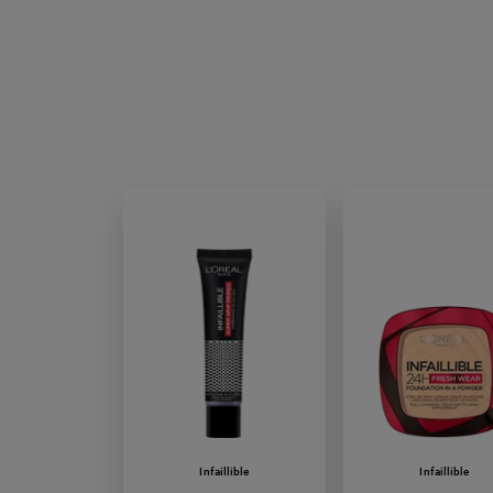
tion-proswpou-020-ivory
Infaillible
Infaillible