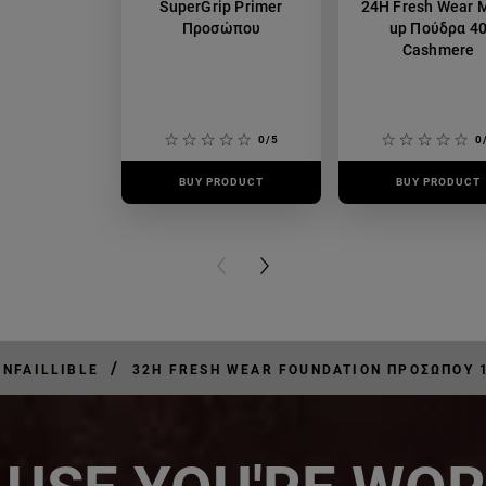
SuperGrip Primer
24H Fresh Wear 
Προσώπου
up Πούδρα 4
Cashmere
0/5
0
BUY PRODUCT
BUY PRODUCT
PREVIOUS CARD
NEXT CARD
/
INFAILLIBLE
32H FRESH WEAR FOUNDATION ΠΡΟΣΏΠΟΥ 1