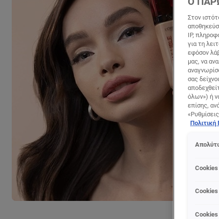
Ο ΠΑΡ
Στον ιστότ
αποθηκεύσο
IP, πληροφ
για τη λει
εφόσον λάβ
μας, να αν
αναγνωρίσο
σας δείχνο
αποδεχθείτ
όλων») ή ν
επίσης, αν
«Ρυθμίσεις
Πολιτική
Απολύτω
Cookies
Cookies
Cookies