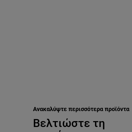
Παράλειψη ο/η/το slider: infaillible-24h-fresh-wear-founda
Ανακαλύψτε περισσότερα προϊόντα
Βελτιώστε τη