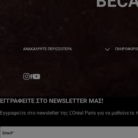
BECA
ΑΝΑΚΑΛΎΨΤΕ ΠΕΡΙΣΣΌΤΕΡΑ
ΠΛΗΡΟΦΟΡΙΕ
Facebook
YouTube
Instagram
ΕΓΓΡΑΦΕΙΤΕ ΣΤΟ NEWSLETTER ΜΑΣ!
Εγγραφείτε στο newsletter της L'Oréal Paris για να μαθαίνετε
Email
*