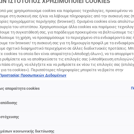
ΩΝ ΙΣΤΟΤΟΠΟΣ ΧΡΗΣΙΜΟΠΟΙΕΙ COOKIES
οπό μας χρησιμοποιούμε cookies και παρόμοιες τεχνολογίες, προκειμένου να
υμε στη συσκευή σας ή/και να λάβουμε πληροφορίες από την συσκευή σας (π
ορίες προγράμματος περιήγησης (browser)). Ορισμένα cookies είναι απολύτ
τουργία του ιστοτόπου. Χρησιμοποιούμε άλλα cookies και παρόμοιες τεχνολογ
ουμε τη συγκατάθεσή σας, για παράδειγμα προκειμένου να βελτιώσουμε τις
αλύσουμε τη χρήση, να προσαρμόσουμε το περιεχόμενο στα ενδιαφέροντά σας 
υμε τον browser/ τη συσκευή σας για τη δημιουργία προφίλ με τα ενδιαφέρον
υμε σχετικό διαφημιστικό περιεχόμενο σε άλλες διαδικτυακές προτάσεις. Μπ
ε cookies τα οποία δεν είναι απαραίτητα («Αποδοχή όλων»), να τα απορρίψε
α ρυθμίσετε και να αποθηκεύσετε τις επιλογές σας («Αποθήκευση επιλογών»
ά πάσα στιγμή, να ελέγξετε και να ρυθμίσετε εκ νέου τις επιλογές σας (επιλέγ
 για τα cookies»). Περισσότερες πληροφορίες μπορείτε να βρείτε στην
 Προστασίας Προσωπικών Δεδομένων
ς απαραίτητα cookies
Π
 απόδοσης
 στόχευσης
 μέσων κοινωνικής δικτύωσης