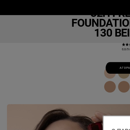
Inf
32H FR
ΜΑΚΙΓΙΆΖ
ΕΠΙΔΕΡΜΊΔΑ
Μ
FOUNDATIO
130 BE
0,0/5 
ΑΓΟΡΆ