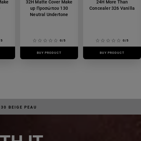
Make
32H Matte Cover Make
24H More Than
0
up Προσώπου 130
Concealer 326 Vanilla
Neutral Undertone
/5
0/5
0/5
BUY PRODUCT
BUY PRODUCT
30 BEIGE PEAU