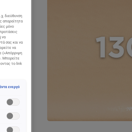
.χ. διεύθυνση
ως απαραίτητα
ίες μόνο
 προτάσεις
ή να
τά σας και να
ορείτε να
τε («Απόρριψη
). Μπορείτε
οντας το link
άντα ενεργό