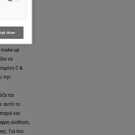
 32 ώρες,
οχή όλων
η βάση
ό make up
ίδα να
ταμίνη C &
ώ την
όζεται
ε αυτό το
 παχιά και
αφρη αίσθηση,
ς. Για πιο