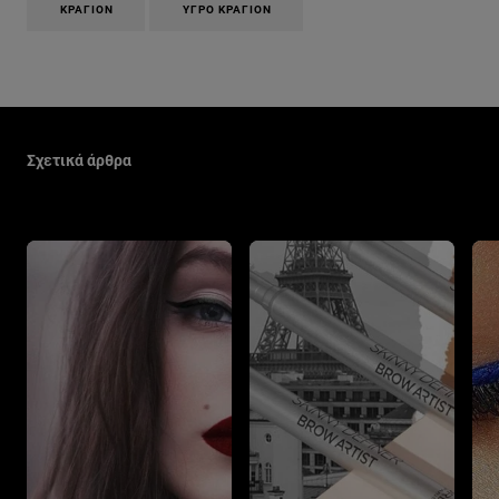
ΚΡΑΓΙΌΝ
ΥΓΡΌ ΚΡΑΓΙΌΝ
Παράλειψη ο/η/το slider: Make Up Related Articles
Σχετικά άρθρα