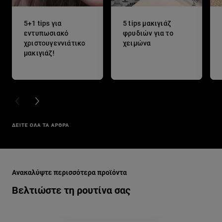
5+1 tips για
5 tips μακιγιάζ
εντυπωσιακό
φρυδιών για το
χριστουγεννιάτικο
χειμώνα
μακιγιάζ!
PREVIOUS CARD
NEXT CARD
ΔΕΙΤΕ ΟΛΑ ΤΑ ΑΡΘΡΑ
Παράλειψη ο/η/το slider: laque-resistance-ygro-kragion-mak
Ανακαλύψτε περισσότερα προϊόντα
Βελτιώστε τη ρουτίνα σας