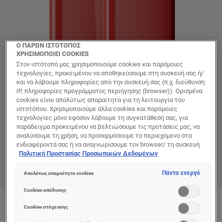
Ο ΠΑΡΩΝ ΙΣΤΟΤΟΠΟΣ
ΧΡΗΣΙΜΟΠΟΙΕΙ COOKIES
Στον ιστότοπό μας χρησιμοποιούμε cookies και παρόμοιες
τεχνολογίες, προκειμένου να αποθηκεύσουμε στη συσκευή σας ή/
και να λάβουμε πληροφορίες από την συσκευή σας (π.χ. διεύθυνση
IP, πληροφορίες προγράμματος περιήγησης (browser)). Ορισμένα
cookies είναι απολύτως απαραίτητα για τη λειτουργία του
ιστοτόπου. Χρησιμοποιούμε άλλα cookies και παρόμοιες
τεχνολογίες μόνο εφόσον λάβουμε τη συγκατάθεσή σας, για
παράδειγμα προκειμένου να βελτιώσουμε τις προτάσεις μας, να
αναλύσουμε τη χρήση, να προσαρμόσουμε το περιεχόμενο στα
ενδιαφέροντά σας ή να αναγνωρίσουμε τον browser/ τη συσκευή
σας για τη δημιουργία προφίλ με τα ενδιαφέροντά σας και να σας
Πολιτική Προστασίας Προσωπικών Δεδομένων
δείχνουμε σχετικό διαφημιστικό περιεχόμενο σε άλλες
διαδικτυακές προτάσεις. Μπορείτε να αποδεχθείτε cookies τα
Πάντα ενεργό
Απολύτως απαραίτητα cookies
οποία δεν είναι απαραίτητα («Αποδοχή όλων»), να τα απορρίψετε
(«Απόρριψη όλων») ή να ρυθμίσετε και να αποθηκεύσετε τις
Cookies απόδοσης
επιλογές σας («Αποθήκευση επιλογών»). Μπορείτε επίσης, ανά
πάσα στιγμή, να ελέγξετε και να ρυθμίσετε εκ νέου τις επιλογές
Color
Cookies στόχευσης
635 WORTH IT MEDIUM
σας (επιλέγοντας το link «Ρυθμίσεις για τα cookies»).