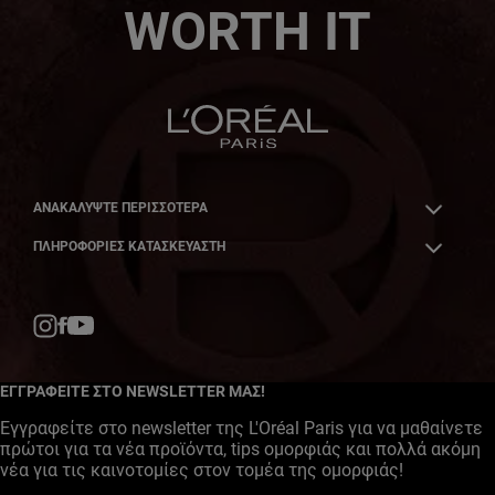
WORTH IT
ΑΝΑΚΑΛΎΨΤΕ ΠΕΡΙΣΣΌΤΕΡΑ
ΠΛΗΡΟΦΟΡΙΕΣ ΚΑΤΑΣΚΕΥΑΣΤΗ
Facebook
YouTube
Instagram
ΕΓΓΡΑΦΕΙΤΕ ΣΤΟ NEWSLETTER ΜΑΣ!
Εγγραφείτε στο newsletter της L'Oréal Paris για να μαθαίνετε
πρώτοι για τα νέα προϊόντα, tips ομορφιάς και πολλά ακόμη
νέα για τις καινοτομίες στον τομέα της ομορφιάς!