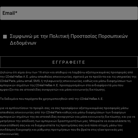
Email
*
*
Συμφωνώ με την Πολιτική Προστασίας Πορσωπικών
Δεδομένων
ΕΓΓΡΑΦΕΙΤΕ
Δηλώνω ότι είμαι άνω των 16 ετών και επιθυμώ να λαμβάνω εξατομικευμένες προσφορές από
την L’Oréal Hellas A.E. μέσω απευθείας επικοινωνίας, σχετικά με τα προϊόντα και τις υπηρεσίες της
L’Oréal Paris, μέσω email, SMS, ή τηλεφωνικής επικοινωνίας, καθώς και μέσω διαφημίσεων των
εμπορικών σημάτων της L’Oréal Hellas A.E. προσαρμοσμένων στα ενδιαφέροντά μου που
εμφανίζονται σε ιστοσελίδες συνεργατών και μέσα κοινωνικής δικτύωσης.
Τα δεδομένα που παρέχετε θα χρησιμοποιηθούν από την L’Oréal Hellas A.E.
για να εμπλουτίσουν το προφίλ σας, να σας προσφέρουν εξατομικευμένες προσφορές μέσω
απευθείας επικοινωνίας από την L’Oréal Paris καθώς και μέσω διαφημίσεων των διαφόρων
εμπορικών σημάτων της σε ιστοσελίδες συνεργατών και μέσα κοινωνικής δικτύωσης, και για να
μετρήσουν την απόδοση των εμπορικών δραστηριοτήτων μας. Μπορείτε να ανακαλέσετε τη
συγκατάθεσή σας και να διαχειριστείτε τις προτιμήσεις σας ανά πάσα στιγμή, μέσω του
συνδέσμου διαγραφής και ρύθμισης προτιμήσεων που θα βρείτε στις ηλεκτρονικές μας
επικοινωνίες.