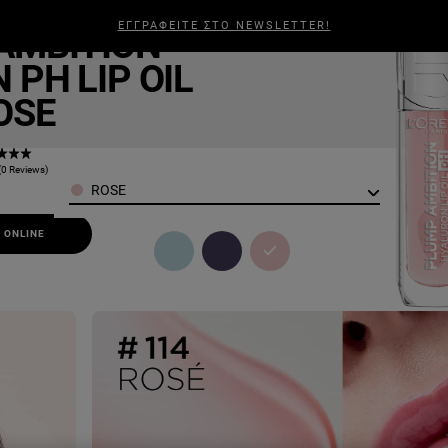
radise
ΕΓΓΡΑΦΕΙΤΕ ΣΤΟ NEWSLETTER!
AMBITION
ΑΛΛΙΆ
ΑΝΔΡΙΚΉ ΠΕΡΙΠΟΊΗΣΗ
ΣΧΕΤΙΚΆ ΜΕ ΕΜΆΣ
BEAUTY
 PH LIP OIL
OSE
(0 Reviews)
Color
ROSE
 ONLINE