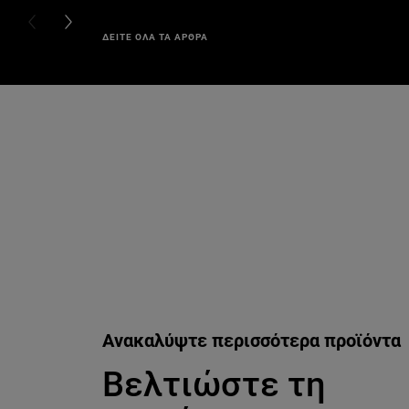
PREVIOUS CARD
NEXT CARD
ΔΕΙΤΕ ΟΛΑ ΤΑ ΑΡΘΡΑ
Παράλειψη ο/η/το slider: paradise-berry
Ανακαλύψτε περισσότερα προϊόντα
Βελτιώστε τη