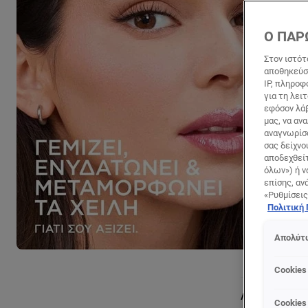
Ο ΠΑΡ
Στον ιστότ
αποθηκεύσο
IP, πληροφ
για τη λει
εφόσον λάβ
μας, να αν
αναγνωρίσο
σας δείχνο
αποδεχθείτ
όλων») ή ν
επίσης, αν
«Ρυθμίσεις
Πολιτική
Απολύτω
Cookies
Λεπτομέρειες 
Cookies