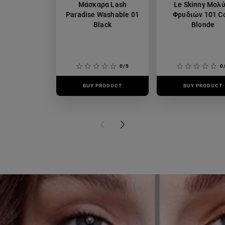
Μάσκαρα Lash
Le Skinny Μολύ
Paradise Washable 01
Φρυδιών 101 C
Black
Blonde
0/5
0
BUY PRODUCT
BUY PRODUCT
PREVIOUS CARD
NEXT CARD