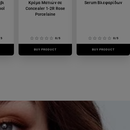
βι
Κρέμα Ματιών σε
Serum Βλεφαρίδων
ool
Concealer 1-2R Rose
Porcelaine
/5
0/5
0/5
BUY PRODUCT
BUY PRODUCT