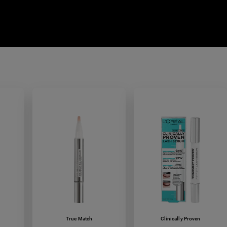
True Match
Clinically Proven