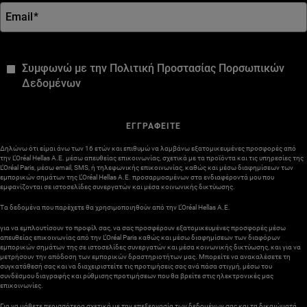
Email
*
*
Συμφωνώ με την Πολιτική Προστασίας Πορσωπικών
Δεδομένων
ΕΓΓΡΑΦΕΙΤΕ
Δηλώνω ότι είμαι άνω των 16 ετών και επιθυμώ να λαμβάνω εξατομικευμένες προσφορές από
την L’Oréal Hellas A.E. μέσω απευθείας επικοινωνίας, σχετικά με τα προϊόντα και τις υπηρεσίες της
L’Oréal Paris, μέσω email, SMS, ή τηλεφωνικής επικοινωνίας, καθώς και μέσω διαφημίσεων των
εμπορικών σημάτων της L’Oréal Hellas A.E. προσαρμοσμένων στα ενδιαφέροντά μου που
εμφανίζονται σε ιστοσελίδες συνεργατών και μέσα κοινωνικής δικτύωσης.
Τα δεδομένα που παρέχετε θα χρησιμοποιηθούν από την L’Oréal Hellas A.E.
για να εμπλουτίσουν το προφίλ σας, να σας προσφέρουν εξατομικευμένες προσφορές μέσω
απευθείας επικοινωνίας από την L’Oréal Paris καθώς και μέσω διαφημίσεων των διαφόρων
εμπορικών σημάτων της σε ιστοσελίδες συνεργατών και μέσα κοινωνικής δικτύωσης, και για να
μετρήσουν την απόδοση των εμπορικών δραστηριοτήτων μας. Μπορείτε να ανακαλέσετε τη
συγκατάθεσή σας και να διαχειριστείτε τις προτιμήσεις σας ανά πάσα στιγμή, μέσω του
συνδέσμου διαγραφής και ρύθμισης προτιμήσεων που θα βρείτε στις ηλεκτρονικές μας
επικοινωνίες.
Για να μάθετε περισσότερα σχετικά με την επεξεργασία των δεδομένων σας και τα δικαιώματά