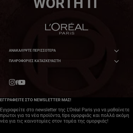
WORTH IT
ΑΝΑΚΑΛΎΨΤΕ ΠΕΡΙΣΣΌΤΕΡΑ
ΠΛΗΡΟΦΟΡΙΕΣ ΚΑΤΑΣΚΕΥΑΣΤΗ
Facebook
YouTube
Instagram
ΕΓΓΡΑΦΕΙΤΕ ΣΤΟ NEWSLETTER ΜΑΣ!
Εγγραφείτε στο newsletter της L'Oréal Paris για να μαθαίνετε
πρώτοι για τα νέα προϊόντα, tips ομορφιάς και πολλά ακόμη
νέα για τις καινοτομίες στον τομέα της ομορφιάς!