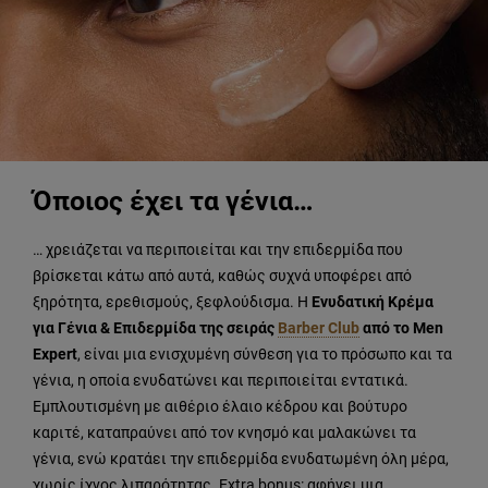
Όποιος έχει τα γένια…
… χρειάζεται να περιποιείται και την επιδερμίδα που
βρίσκεται κάτω από αυτά, καθώς συχνά υποφέρει από
ξηρότητα, ερεθισμούς, ξεφλούδισμα. Η
Ενυδατική Κρέμα
για Γένια & Επιδερμίδα της σειράς
Barber Club
από το Men
Expert
, είναι μια ενισχυμένη σύνθεση για το πρόσωπο και τα
γένια, η οποία ενυδατώνει και περιποιείται εντατικά.
Εμπλουτισμένη με αιθέριο έλαιο κέδρου και βούτυρο
καριτέ, καταπραύνει από τον κνησμό και μαλακώνει τα
γένια, ενώ κρατάει την επιδερμίδα ενυδατωμένη όλη μέρα,
χωρίς ίχνος λιπαρότητας. Extra bonus: αφήνει μια