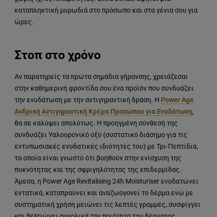
καταπληκτική μυρωδιά στο πρόσωπο και στα γένια σου για
ώρες.
Στοπ στο χρόνο
Αν παρατηρείς τα πρώτα σημάδια γήρανσης, χρειάζεσαι
στην καθημερινή φροντίδα σου ένα προϊόν που συνδυάζει
την ενυδάτωση με την αντιγηραντική δράση. Η
Power Age
Ανδρική Αντιγηραντική Κρέμα Προσώπου για Ενυδάτωση
,
θα σε καλύψει απολύτως. Η προηγμένη σύνθεσή της
συνδυάζει Υαλουρονικό οξύ (συστατικό διάσημο για τις
εντυπωσιακές ενυδατικές ιδιότητές του) με Τρι-Πεπτίδια,
τα οποία είναι γνωστό ότι βοηθούν στην ενίσχυση της
πυκνότητας και της σφριγηλότητας της επιδερμίδας.
Άμεσα, η Power Age Revitalising 24h Moisturiser ενυδατώνει
εντατικά, καταπραύνει και αναζωογονεί το δέρμα ενώ με
συστηματική χρήση μειώνει τις λεπτές γραμμές, συσφίγγει
και βελτιώνει συνολικά την ποιότητα του δέρματος.