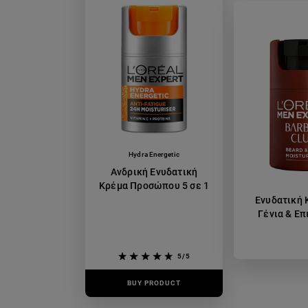
Hydra Energetic
Ανδρική Ενυδατική
Κρέμα Προσώπου 5 σε 1
Ενυδατική 
Γένια & Επ
5/5
BUY PRODUCT