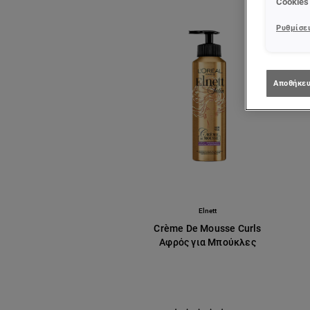
Cookies
Ρυθμίσει
Αποθήκευ
Elnett
Crème De Mousse Curls
Αφρός για Μπούκλες