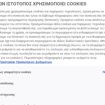
ΓΙΑ ΜΑΛΛΙΆ ΜΕ ΜΠΟΎΚΛΕ
ΩΝ ΙΣΤΟΤΟΠΟΣ ΧΡΗΣΙΜΟΠΟΙΕΙ COOKIES
οπό μας χρησιμοποιούμε cookies και παρόμοιες τεχνολογίες, προκειμένου να
υμε στη συσκευή σας ή/και να λάβουμε πληροφορίες από την συσκευή σας (π
ορίες προγράμματος περιήγησης (browser)). Ορισμένα cookies είναι απολύτ
τουργία του ιστοτόπου. Χρησιμοποιούμε άλλα cookies και παρόμοιες τεχνολογ
ε να αφήνετε τη φαντασία σας να οργιάζει στα μαλλιά σας, χ
ουμε τη συγκατάθεσή σας, για παράδειγμα προκειμένου να βελτιώσουμε τις
 μαλλιών της L'Oréal Paris. Πλεξούδες, κότσοι, αλογοουρές, κ
αλύσουμε τη χρήση, να προσαρμόσουμε το περιεχόμενο στα ενδιαφέροντά σας 
υμε τον browser/ τη συσκευή σας για τη δημιουργία προφίλ με τα ενδιαφέρον
. Θέλετε να δώσετε ένταση στις μπούκλες σας; Επιλέξτε έν
υμε σχετικό διαφημιστικό περιεχόμενο σε άλλες διαδικτυακές προτάσεις. Μπ
ν τρίχα και της χαρίζει όγκο, χωρίς να τη βαραίνει. Θέλετε 
ε cookies τα οποία δεν είναι απαραίτητα («Αποδοχή όλων»), να τα απορρίψε
ρώντας τις μπούκλες σας φυσικές και λαμπερές; Το κατάλληλ
α ρυθμίσετε και να αποθηκεύσετε τις επιλογές σας («Αποθήκευση επιλογών»
αι ένα με μια πιο κρεμώδη σύνθεση. Εάν βρίσκεται μεταξύ το
ά πάσα στιγμή, να ελέγξετε και να ρυθμίσετε εκ νέου τις επιλογές σας (επιλέγ
γουρα το Stylista Curl Tonic θα δυναμώσει τις μπούκλες σας
 για τα cookies»). Περισσότερες πληροφορίες μπορείτε να βρείτε στην
 Προστασίας Προσωπικών Δεδομένων
δώσει ένα ομοιόμορφο look.
ς απαραίτητα cookies
Π
 απόδοσης
 στόχευσης