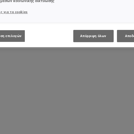
 μέσων κοινωνικής δικτύωσης
ς για τα cookies
ση επιλογών
Απόρριψη όλων
Αποδ