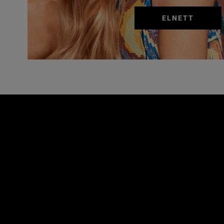
ELNETT
Παράλειψη ο/η/το slider: Hair Care Related Articles