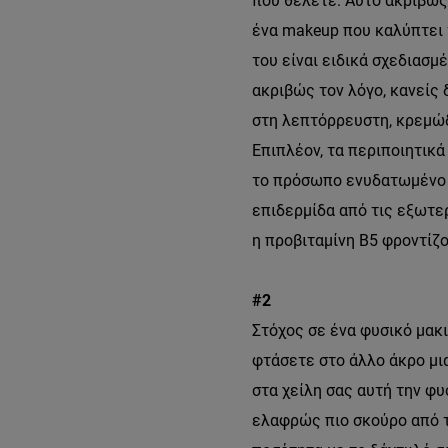
που θέλετε. Αυτό ακριβώς
ένα makeup που καλύπτει τ
του είναι ειδικά σχεδιασμ
ακριβώς τον λόγο, κανείς 
στη λεπτόρρευστη, κρεμώδ
Επιπλέον, τα περιποιητικά
το πρόσωπο ενυδατωμένο κ
επιδερμίδα από τις εξωτερ
η προβιταμίνη Β5 φροντίζο
#2
Στόχος σε ένα φυσικό μακι
φτάσετε στο άλλο άκρο μι
στα χείλη σας αυτή την φυ
ελαφρώς πιο σκούρο από τ