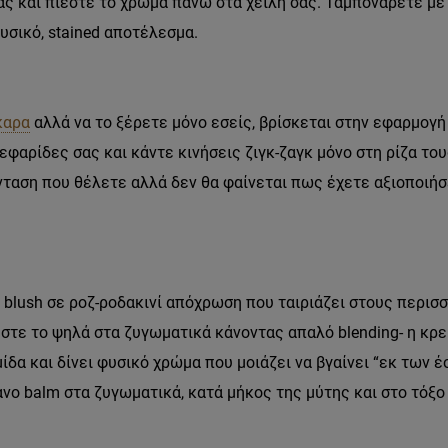
ας και πιέστε το χρώμα πάνω στα χείλη σας. Ταμπονάρετε μ
υσικό, stained αποτέλεσμα.
καρα
αλλά να το ξέρετε μόνο εσείς, βρίσκεται στην εφαρμογή
εφαρίδες σας και κάντε κινήσεις ζιγκ-ζαγκ μόνο στη ρίζα το
ένταση που θέλετε αλλά δεν θα φαίνεται πως έχετε αξιοποιήσ
blush σε ροζ-ροδακινί απόχρωση που ταιριάζει στους περισ
ήστε το ψηλά στα ζυγωματικά κάνοντας απαλό blending- η κρ
δα και δίνει φυσικό χρώμα που μοιάζει να βγαίνει “εκ των έσ
νο balm στα ζυγωματικά, κατά μήκος της μύτης και στο τόξο