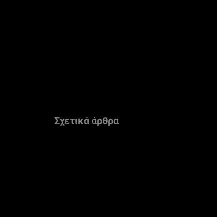
Παράλειψη ο/η/το slider: kragion-ena-diaxroniko-dwro-gia-t
Σχετικά άρθρα