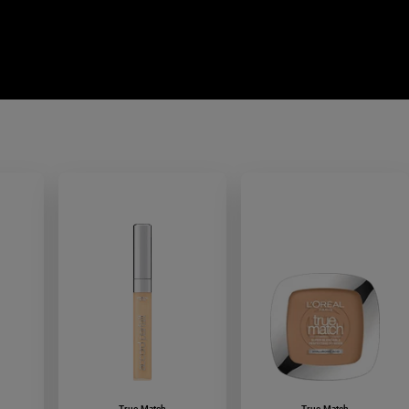
True Match
True Match