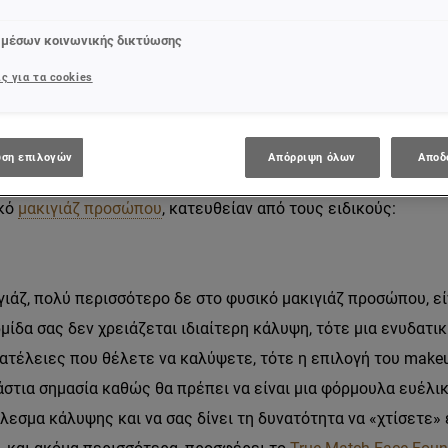
 μέσων κοινωνικής δικτύωσης
ιέστε: μα χρειάζονται συμβουλές για ένα φυσικό μακιγιάζ; Δε
ς για τα cookies
μόφωνα: για να πάρετε αυτό το φωτεινό, δροσερό, φρέσκο lo
δυο-τρία προϊόντα μακιγιάζ. Το no-makeup makeup έχει τα δ
και τα εφαρμόσετε, το υπέροχο αποτέλεσμα είναι εγγυημένο!
ση επιλογών
Απόρριψη όλων
Αποδ
ικό
μακιγιάζ προσώπου
, κατευθείαν από τους ειδικούς:
ιγιάζ, πολύ περισσότερο δε στο φυσικό μακιγιάζ προσώπου, ε
μίδα σας δεν χρειάζεται ιδιαίτερη κάλυψη, τότε μια ενυδατι
 ατέλειες που θέλετε να καλύψετε, τότε η επιλογή του make
στια σημασία καθώς θα πρέπει να είναι μια φόρμουλα ευέλικτ
λεσμα κάλυψης και να σας δίνει τη δυνατότητα να «χτίσετε»