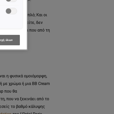
ν είναι κάτι απλό; Και οι
ok που επιθυμείτε, δεν
ικά του μυστικά που από τη
οχή όλων
ίναι η φυσικά ομοιόμορφη,
κή με χρώμα ή μια BB Cream
up που θα
η, που να ξεκινάει από το
 εσείς το βαθμό κάλυψης