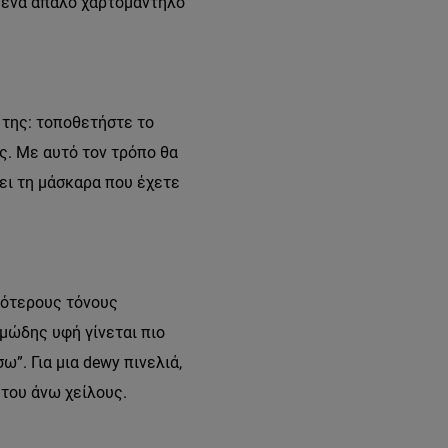
ε ένα απαλό χαρτομάντηλο
 της: τοποθετήστε το
υς. Με αυτό τον τρόπο θα
ει τη μάσκαρα που έχετε
σότερους τόνους
εμώδης υφή γίνεται πιο
ω”. Για μια dewy πινελιά,
 του άνω χείλους.