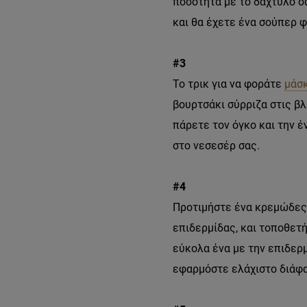
ποσότητα με το δάχτυλό σ
και θα έχετε ένα σούπερ φ
#3
Το τρικ για να φοράτε
μάσ
βουρτσάκι σύρριζα στις βλ
πάρετε τον όγκο και την 
στο νεσεσέρ σας.
#4
Προτιμήστε ένα κρεμώδες 
επιδερμίδας, και τοποθετ
εύκολα ένα με την επιδερμί
εφαρμόστε ελάχιστο διάφα