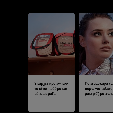
h-giorth-ths-mhteras
Υπάρχει προϊόν που
Ποια μάσκαρα να
να είναι πούδρα και
πάρω για τέλειο
μέικ απ μαζί;
μακιγιάζ ματιών