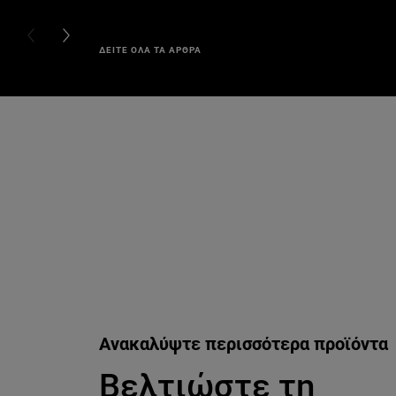
PREVIOUS CARD
NEXT CARD
ΔΕΙΤΕ ΟΛΑ ΤΑ ΑΡΘΡΑ
Παράλειψη ο/η/το slider: sumvoules-gia-fysiko-makigiaz-p
Ανακαλύψτε περισσότερα προϊόντα
Βελτιώστε τη