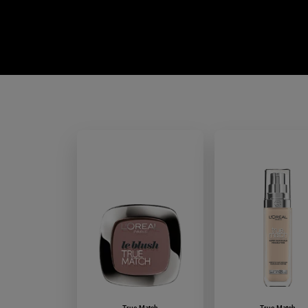
roswpou
True Match
True Match