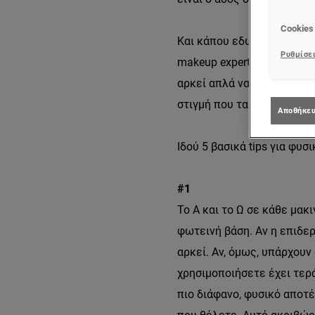
Cookies
Και κάπου εδώ ίσως αναρωτ
Ρυθμίσει
makeup experts απαντούν ο
αρκεί απλά να εφαρμόσετε 
στιγμή που τα γνωρίσετε 
Αποθήκευ
Ιδού 5 βασικά tips για φυσ
#1
Το Α και το Ω σε κάθε μακ
φωτεινή βάση. Αν η επιδερ
αρκεί. Αν, όμως, υπάρχουν
χρησιμοποιήσετε έχει τερά
πιο διάφανο, φυσικό αποτέ