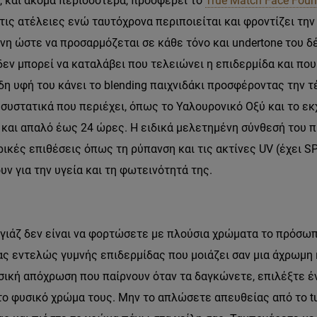
, και ακόμα περισσότερα, προσφέρει το
True Match Face Foun
ις ατέλειες ενώ ταυτόχρονα περιποιείται και φροντίζει την
ένη ώστε να προσαρμόζεται σε κάθε τόνο και undertone του δ
δεν μπορεί να καταλάβει που τελειώνει η επιδερμίδα και που
η υφή του κάνει το blending παιχνιδάκι προσφέροντας την τ
 συστατικά που περιέχει, όπως το Υαλουρονικό Οξύ και το εκ
αι απαλό έως 24 ώρες. Η ειδικά μελετημένη σύνθεσή του π
ικές επιθέσεις όπως τη ρύπανση και τις ακτίνες UV (έχει SP
υν για την υγεία και τη φωτεινότητά της.
γιάζ δεν είναι να φορτώσετε με πλούσια χρώματα το πρόσωπό
ας εντελώς γυμνής επιδερμίδας που μοιάζει σαν μια άχρωμη 
σική απόχρωση που παίρνουν όταν τα δαγκώνετε, επιλέξτε έν
ο φυσικό χρώμα τους. Μην το απλώσετε απευθείας από το tu