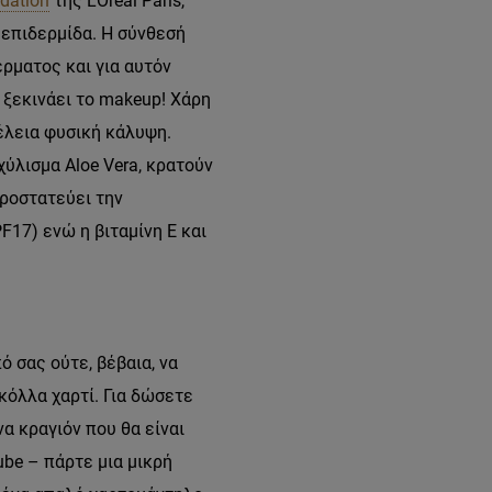
dation
της L’Oréal Paris,
 επιδερμίδα. Η σύνθεσή
έρματος και για αυτόν
 ξεκινάει το makeup! Χάρη
έλεια φυσική κάλυψη.
χύλισμα Aloe Vera, κρατούν
ροστατεύει την
F17) ενώ η βιταμίνη Ε και
 σας ούτε, βέβαια, να
κόλλα χαρτί. Για δώσετε
α κραγιόν που θα είναι
be – πάρτε μια μικρή