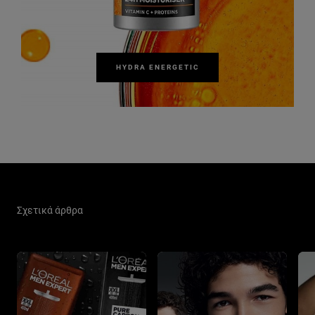
HYDRA ENERGETIC
Παράλειψη ο/η/το slider: Men Care Related Articles
Σχετικά άρθρα