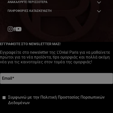
ΑΝΑΚΑΛΎΨΤΕ ΠΕΡΙΣΣΌΤΕΡΑ
ΠΛΗΡΟΦΟΡΙΕΣ ΚΑΤΑΣΚΕΥΑΣΤΗ
Facebook
YouTube
Instagram
ΕΓΓΡΑΦΕΙΤΕ ΣΤΟ NEWSLETTER ΜΑΣ!
Εγγραφείτε στο newsletter της L'Oréal Paris για να μαθαίνετε
πρώτοι για τα νέα προϊόντα, tips ομορφιάς και πολλά ακόμη
νέα για τις καινοτομίες στον τομέα της ομορφιάς!
Email
*
*
Συμφωνώ με την Πολιτική Προστασίας Πορσωπικών
Δεδομένων