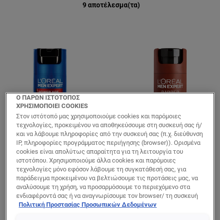
9 αποτέλεσμα(τα)
Ο ΠΑΡΩΝ ΙΣΤΟΤΟΠΟΣ
ΧΡΗΣΙΜΟΠΟΙΕΙ COOKIES
Στον ιστότοπό μας χρησιμοποιούμε cookies και παρόμοιες
τεχνολογίες, προκειμένου να αποθηκεύσουμε στη συσκευή σας ή/
και να λάβουμε πληροφορίες από την συσκευή σας (π.χ. διεύθυνση
IP, πληροφορίες προγράμματος περιήγησης (browser)). Ορισμένα
Power Age
Barber Club
cookies είναι απολύτως απαραίτητα για τη λειτουργία του
Ανδρική
Ενυδατική Κρέμα
ιστοτόπου. Χρησιμοποιούμε άλλα cookies και παρόμοιες
Αντιγηραντική
για Γένια &
τεχνολογίες μόνο εφόσον λάβουμε τη συγκατάθεσή σας, για
παράδειγμα προκειμένου να βελτιώσουμε τις προτάσεις μας, να
Κρέμα Προσώπου
Επιδερμίδα
αναλύσουμε τη χρήση, να προσαρμόσουμε το περιεχόμενο στα
για Ενυδάτωση
ενδιαφέροντά σας ή να αναγνωρίσουμε τον browser/ τη συσκευή
σας για τη δημιουργία προφίλ με τα ενδιαφέροντά σας και να σας
Πολιτική Προστασίας Προσωπικών Δεδομένων
δείχνουμε σχετικό διαφημιστικό περιεχόμενο σε άλλες
0/5
5/5