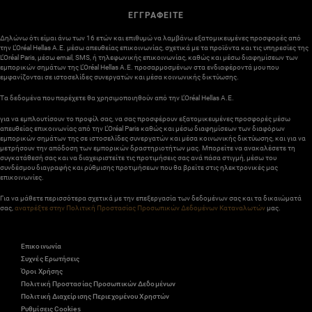
ΕΓΓΡΑΦΕΙΤΕ
Δηλώνω ότι είμαι άνω των 16 ετών και επιθυμώ να λαμβάνω εξατομικευμένες προσφορές από
την L’Oréal Hellas A.E. μέσω απευθείας επικοινωνίας, σχετικά με τα προϊόντα και τις υπηρεσίες της
L’Oréal Paris, μέσω email, SMS, ή τηλεφωνικής επικοινωνίας, καθώς και μέσω διαφημίσεων των
εμπορικών σημάτων της L’Oréal Hellas A.E. προσαρμοσμένων στα ενδιαφέροντά μου που
εμφανίζονται σε ιστοσελίδες συνεργατών και μέσα κοινωνικής δικτύωσης.
Τα δεδομένα που παρέχετε θα χρησιμοποιηθούν από την L’Oréal Hellas A.E.
για να εμπλουτίσουν το προφίλ σας, να σας προσφέρουν εξατομικευμένες προσφορές μέσω
απευθείας επικοινωνίας από την L’Oréal Paris καθώς και μέσω διαφημίσεων των διαφόρων
εμπορικών σημάτων της σε ιστοσελίδες συνεργατών και μέσα κοινωνικής δικτύωσης, και για να
μετρήσουν την απόδοση των εμπορικών δραστηριοτήτων μας. Μπορείτε να ανακαλέσετε τη
συγκατάθεσή σας και να διαχειριστείτε τις προτιμήσεις σας ανά πάσα στιγμή, μέσω του
συνδέσμου διαγραφής και ρύθμισης προτιμήσεων που θα βρείτε στις ηλεκτρονικές μας
επικοινωνίες.
Για να μάθετε περισσότερα σχετικά με την επεξεργασία των δεδομένων σας και τα δικαιώματά
σας,
ανατρέξτε στην Πολιτική Προστασίας Προσωπικών Δεδομένων Καταναλωτών
μας.
Επικοινωνία
Συχνές Ερωτήσεις
Όροι Χρήσης
Πολιτική Προστασίας Προσωπικών Δεδομένων
Πολιτική Διαχείρισης Περιεχομένου Χρηστών
Ρυθμίσεις Cookies