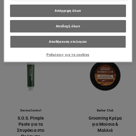
0/5
0/5
Απόρριψη όλων
ΠΡΟΒΟΛΉ ΠΡΟΪΌΝΤΟΣ
ΠΡΟΒΟΛΉ ΠΡΟΪΌΝΤΟΣ
Αποδοχή όλων
Αποθήκευση επιλογών
Ρυθμίσεις για τα cookies
Derma Control
Barber Club
S.O.S. Pimple
Grooming Κρέμα
Paste για τα
για Μούσια &
Σπυράκια στο
Μαλλιά