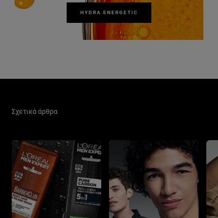
HYDRA ENERGETIC
Παράλειψη ο/η/το slider: Men Care Related Articles
Σχετικά άρθρα