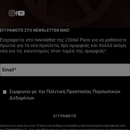
Facebook
YouTube
Instagram
ΕΓΓΡΑΦΕΙΤΕ ΣΤΟ NEWSLETTER ΜΑΣ!
Εγγραφείτε στο newsletter της L'Oréal Paris για να μαθαίνετε
πρώτοι για τα νέα προϊόντα, tips ομορφιάς και πολλά ακόμη
νέα για τις καινοτομίες στον τομέα της ομορφιάς!
Email
*
*
Συμφωνώ με την Πολιτική Προστασίας Πορσωπικών
Δεδομένων
ΕΓΓΡΑΦΕΙΤΕ
Δηλώνω ότι είμαι άνω των 16 ετών και επιθυμώ να λαμβάνω εξατομικευμένες προσφορές από
την L’Oréal Hellas A.E. μέσω απευθείας επικοινωνίας, σχετικά με τα προϊόντα και τις υπηρεσίες της