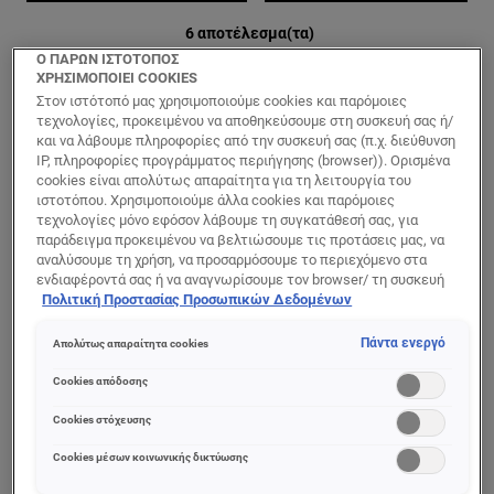
6 αποτέλεσμα(τα)
Ο ΠΑΡΩΝ ΙΣΤΟΤΟΠΟΣ
ΧΡΗΣΙΜΟΠΟΙΕΙ COOKIES
Στον ιστότοπό μας χρησιμοποιούμε cookies και παρόμοιες
τεχνολογίες, προκειμένου να αποθηκεύσουμε στη συσκευή σας ή/
και να λάβουμε πληροφορίες από την συσκευή σας (π.χ. διεύθυνση
IP, πληροφορίες προγράμματος περιήγησης (browser)). Ορισμένα
cookies είναι απολύτως απαραίτητα για τη λειτουργία του
ιστοτόπου. Χρησιμοποιούμε άλλα cookies και παρόμοιες
τεχνολογίες μόνο εφόσον λάβουμε τη συγκατάθεσή σας, για
παράδειγμα προκειμένου να βελτιώσουμε τις προτάσεις μας, να
αναλύσουμε τη χρήση, να προσαρμόσουμε το περιεχόμενο στα
ενδιαφέροντά σας ή να αναγνωρίσουμε τον browser/ τη συσκευή
σας για τη δημιουργία προφίλ με τα ενδιαφέροντά σας και να σας
Πολιτική Προστασίας Προσωπικών Δεδομένων
δείχνουμε σχετικό διαφημιστικό περιεχόμενο σε άλλες
διαδικτυακές προτάσεις. Μπορείτε να αποδεχθείτε cookies τα
Πάντα ενεργό
Απολύτως απαραίτητα cookies
Power Age
Derma Control
οποία δεν είναι απαραίτητα («Αποδοχή όλων»), να τα απορρίψετε
(«Απόρριψη όλων») ή να ρυθμίσετε και να αποθηκεύσετε τις
Ανδρική
Ενυδατική Κρέμα
Cookies απόδοσης
επιλογές σας («Αποθήκευση επιλογών»). Μπορείτε επίσης, ανά
Αντιγηραντική
Προσώπου για
πάσα στιγμή, να ελέγξετε και να ρυθμίσετε εκ νέου τις επιλογές
Cookies στόχευσης
Κρέμα Προσώπου
Λιπαρή
σας (επιλέγοντας το link «Ρυθμίσεις για τα cookies»).
για Ενυδάτωση
Επιδερμίδα
Περισσότερες πληροφορίες μπορείτε να βρείτε στην
Cookies μέσων κοινωνικής δικτύωσης