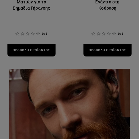
Ματιών για τα
Ενάντια στη
Σημάδια Γήρανσης
Κούραση
0/5
0/5
ΠΡΟΒΟΛΉ ΠΡΟΪΌΝΤΟΣ
ΠΡΟΒΟΛΉ ΠΡΟΪΌΝΤΟΣ