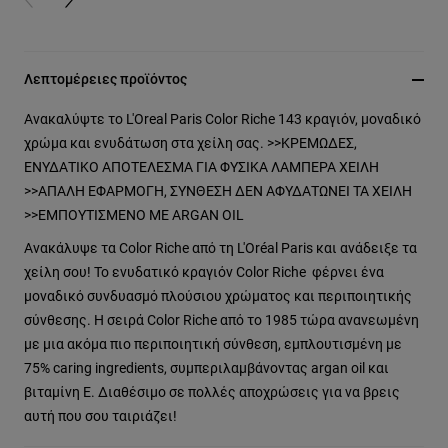
PREVIOUS CARD
NEXT CARD
Λεπτομέρειες προϊόντος
Ανακαλύψτε τo L'Oreal Paris Color Riche 143 κραγιόν, μοναδικό
χρώμα και ενυδάτωση στα χείλη σας. >>ΚΡΕΜΩΔΕΣ,
ΕΝΥΔΑΤΙΚΟ ΑΠΟΤΕΛΕΣΜΑ ΓΙΑ ΦΥΣΙΚΑ ΛΑΜΠΕΡΑ ΧΕΙΛΗ
>>ΑΠΑΛΗ ΕΦΑΡΜΟΓΗ, ΣΥΝΘΕΣΗ ΔΕΝ ΑΦΥΔΑΤΩΝΕΙ ΤΑ ΧΕΙΛΗ
>>ΕΜΠΟΥΤΙΣΜΕΝΟ ΜΕ ARGAN OIL
Ανακάλυψε τα Color Riche από τη L'Oréal Paris και ανάδειξε τα
χείλη σου! To ενυδατικό κραγιόν Color Riche φέρνει ένα
μοναδικό συνδυασμό πλούσιου χρώματος και περιποιητικής
σύνθεσης. Η σειρά Color Riche από το 1985 τώρα ανανεωμένη
με μια ακόμα πιο περιποιητική σύνθεση, εμπλουτισμένη με
75% caring ingredients, συμπεριλαμβάνοντας argan oil και
βιταμίνη Ε. Διαθέσιμο σε πολλές αποχρώσεις για να βρεις
αυτή που σου ταιριάζει!