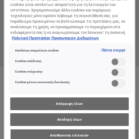
cookies είναι απολύτως απαραίτητα για τη λειτουργία του
ιστοτόπου. Χρησιμοποιούμε άλλα cookies και παρόμοιες
τεχνολογίες μόνο εφόσον λάβουμε τη συγκατάθεσή σας, για
παράδειγμα προκειμένου να βελτιώσουμε τις προτάσεις μας, να
αναλύσουμε τη χρήση, να προσαρμόσουμε το περιεχόμενο στα
ενδιαφέροντά σας ή να αναγνωρίσουμε τον browser/ τη συσκευή
σας για τη δημιουργία προφίλ με τα ενδιαφέροντά σας και να σας
Πολιτική Προστασίας Προσωπικών Δεδομένων
δείχνουμε σχετικό διαφημιστικό περιεχόμενο σε άλλες
διαδικτυακές προτάσεις. Μπορείτε να αποδεχθείτε cookies τα
Πάντα ενεργό
Απολύτως απαραίτητα cookies
οποία δεν είναι απαραίτητα («Αποδοχή όλων»), να τα απορρίψετε
(«Απόρριψη όλων») ή να ρυθμίσετε και να αποθηκεύσετε τις
Cookies απόδοσης
επιλογές σας («Αποθήκευση επιλογών»). Μπορείτε επίσης, ανά
πάσα στιγμή, να ελέγξετε και να ρυθμίσετε εκ νέου τις επιλογές
Cookies στόχευσης
σας (επιλέγοντας το link «Ρυθμίσεις για τα cookies»).
Color
Pink Pigalle
Περισσότερες πληροφορίες μπορείτε να βρείτε στην
Cookies μέσων κοινωνικής δικτύωσης
Απόρριψη όλων
Αποδοχή όλων
Αποθήκευση επιλογών