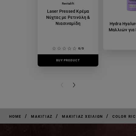
Revitalift
Laser Pressed Κρέμα
Νύχτας με Ρετινόλη &
Νιασιναμίδη
Hydra Hyalur
Μαλλιών για
0/5
BUY PRODUCT
BUY PR
PREVIOUS CARD
NEXT CARD
/
/
/
HOME
ΜΑΚΙΓΙΆΖ
ΜΑΚΙΓΙΆΖ ΧΕΙΛΙΏΝ
COLOR RI