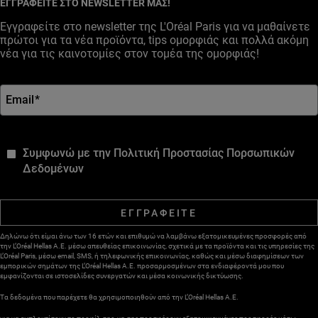
ΕΓΓΡΑΦΕΙΤΕ ΣΤΟ NEWSLETTER ΜΑΣ!
Εγγραφείτε στο newsletter της L'Oréal Paris για να μαθαίνετε
πρώτοι για τα νέα προϊόντα, tips ομορφιάς και πολλά ακόμη
νέα για τις καινοτομίες στον τομέα της ομορφιάς!
Email
*
*
Συμφωνώ με την Πολιτική Προστασίας Πορσωπικών
Δεδομένων
ΕΓΓΡΑΦΕΙΤΕ
Δηλώνω ότι είμαι άνω των 16 ετών και επιθυμώ να λαμβάνω εξατομικευμένες προσφορές από
την L’Oréal Hellas A.E. μέσω απευθείας επικοινωνίας, σχετικά με τα προϊόντα και τις υπηρεσίες της
L’Oréal Paris, μέσω email, SMS, ή τηλεφωνικής επικοινωνίας, καθώς και μέσω διαφημίσεων των
εμπορικών σημάτων της L’Oréal Hellas A.E. προσαρμοσμένων στα ενδιαφέροντά μου που
εμφανίζονται σε ιστοσελίδες συνεργατών και μέσα κοινωνικής δικτύωσης.
Τα δεδομένα που παρέχετε θα χρησιμοποιηθούν από την L’Oréal Hellas A.E.