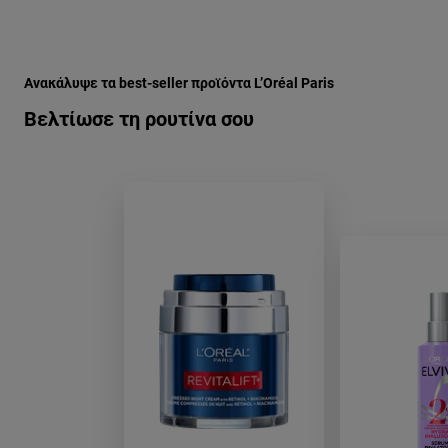
Παράλειψη ο/η/το slider: Full Range
Ανακάλυψε τα best-seller προϊόντα L’Oréal Paris
Βελτίωσε τη ρουτίνα σου