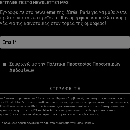
ΕΓΓΡΑΦΕΙΤΕ ΣΤΟ NEWSLETTER ΜΑΣ!
Εγγραφείτε στο newsletter της L'Oréal Paris για να μαθαίνετε
πρώτοι για τα νέα προϊόντα, tips ομορφιάς και πολλά ακόμη
νέα για τις καινοτομίες στον τομέα της ομορφιάς!
Email
*
*
Συμφωνώ με την Πολιτική Προστασίας Πορσωπικών
Δεδομένων
ΕΓΓΡΑΦΕΙΤΕ
Δηλώνω ότι είμαι άνω των 16 ετών και επιθυμώ να λαμβάνω εξατομικευμένες προσφορές από
την L’Oréal Hellas A.E. μέσω απευθείας επικοινωνίας, σχετικά με τα προϊόντα και τις υπηρεσίες της
L’Oréal Paris, μέσω email, SMS, ή τηλεφωνικής επικοινωνίας, καθώς και μέσω διαφημίσεων των
εμπορικών σημάτων της L’Oréal Hellas A.E. προσαρμοσμένων στα ενδιαφέροντά μου που
εμφανίζονται σε ιστοσελίδες συνεργατών και μέσα κοινωνικής δικτύωσης.
Τα δεδομένα που παρέχετε θα χρησιμοποιηθούν από την L’Oréal Hellas A.E.