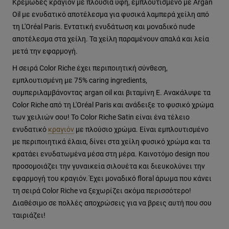
Κρεμώδες κραγιόν με πλούσια υφή, εμπλουτισμένο με Argan
Oil με ενυδατικό αποτέλεσμα για φυσικά λαμπερά χείλη από
τη L'Oréal Paris. Eντατική ενυδάτωση και μοναδικό nude
αποτέλεσμα στα χείλη. Τα χείλη παραμένουν απαλά και λεία
μετά την εφαρμογή.
Η σειρά Color Riche έχει περιποιητική σύνθεση,
εμπλουτισμένη με 75% caring ingredients,
συμπεριλαμβάνοντας argan oil και βιταμίνη Ε. Ανακάλυψε τα
Color Riche από τη L'Oréal Paris και ανάδειξε το φυσικό χρώμα
των χειλιών σου! Το Color Riche Satin είναι ένα τέλειο
ενυδατικό
κραγιόν
με πλούσιο χρώμα. Είναι εμπλουτισμένο
με περιποιητικά έλαια, δίνει στα χείλη φυσικό χρώμα και τα
κρατάει ενυδατωμένα μέσα στη μέρα. Καινοτόμο design που
προσομοιάζει την γυναικεία σιλουέτα και διευκολύνει την
εφαρμογή του κραγιόν. Έχει μοναδικό floral άρωμα που κάνει
τη σειρά Color Riche να ξεχωρίζει ακόμα περισσότερο!
Διαθέσιμο σε πολλές αποχρώσεις για να βρεις αυτή που σου
ταιριάζει!