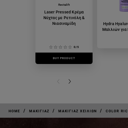
Revitalift
Laser Pressed Κρέμα
Νύχτας με Ρετινόλη &
Νιασιναμίδη
Hydra Hyalur
Μαλλιών για
0/5
BUY PRODUCT
BUY PR
PREVIOUS CARD
NEXT CARD
/
/
/
HOME
ΜΑΚΙΓΙΆΖ
ΜΑΚΙΓΙΆΖ ΧΕΙΛΙΏΝ
COLOR RI