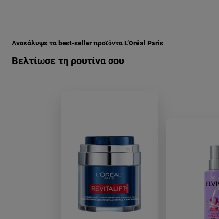
Παράλειψη ο/η/το slider: Full Range
Ανακάλυψε τα best-seller προϊόντα L’Oréal Paris
Βελτίωσε τη ρουτίνα σου