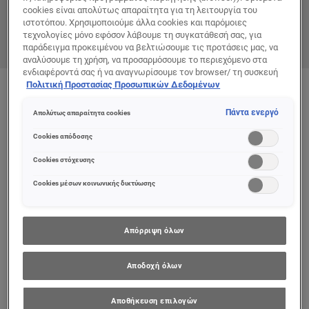
cookies είναι απολύτως απαραίτητα για τη λειτουργία του
ιστοτόπου. Χρησιμοποιούμε άλλα cookies και παρόμοιες
τεχνολογίες μόνο εφόσον λάβουμε τη συγκατάθεσή σας, για
παράδειγμα προκειμένου να βελτιώσουμε τις προτάσεις μας, να
αναλύσουμε τη χρήση, να προσαρμόσουμε το περιεχόμενο στα
ενδιαφέροντά σας ή να αναγνωρίσουμε τον browser/ τη συσκευή
σας για τη δημιουργία προφίλ με τα ενδιαφέροντά σας και να σας
Πολιτική Προστασίας Προσωπικών Δεδομένων
Color
δείχνουμε σχετικό διαφημιστικό περιεχόμενο σε άλλες
1990 Le Bordeaux
διαδικτυακές προτάσεις. Μπορείτε να αποδεχθείτε cookies τα
Πάντα ενεργό
Απολύτως απαραίτητα cookies
οποία δεν είναι απαραίτητα («Αποδοχή όλων»), να τα απορρίψετε
(«Απόρριψη όλων») ή να ρυθμίσετε και να αποθηκεύσετε τις
Cookies απόδοσης
επιλογές σας («Αποθήκευση επιλογών»). Μπορείτε επίσης, ανά
πάσα στιγμή, να ελέγξετε και να ρυθμίσετε εκ νέου τις επιλογές
Cookies στόχευσης
σας (επιλέγοντας το link «Ρυθμίσεις για τα cookies»).
Περισσότερες πληροφορίες μπορείτε να βρείτε στην
Cookies μέσων κοινωνικής δικτύωσης
Απόρριψη όλων
Αποδοχή όλων
Αποθήκευση επιλογών