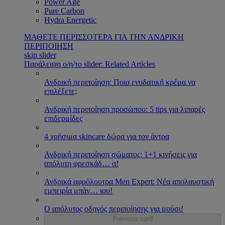
Power Age
Pure Carbon
Hydra Energetic
ΜΑΘΕΤΕ ΠΕΡΙΣΣΟΤΕΡΑ ΓΙΑ ΤΗΝ ΑΝΔΡΙΚΗ
ΠΕΡΙΠΟΙΗΣΗ
skip slider
Παράλειψη ο/η/το slider: Related Articles
Ανδρική περιποίηση: Ποια ενυδατική κρέμα να
επιλέξετε;
Ανδρική περιποίηση προσώπου: 5 tips για λιπαρές
επιδερμίδες
4 χρήσιμα skincare δώρα για τον άντρα
Ανδρική περιποίηση σώματος: 1+1 κινήσεις για
απόλυτη φρεσκάδ
…
α!
Ανδρικά αφρόλουτρα Men Expert: Νέα απολαυστική
εμπειρία μπάν
…
ιου!
Ο απόλυτος οδηγός περιποίησης για μούσι!
Previous card