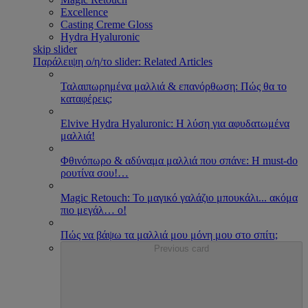
Excellence
Casting Creme Gloss
Hydra Hyaluronic
skip slider
Παράλειψη ο/η/το slider: Related Articles
Ταλαιπωρημένα μαλλιά & επανόρθωση: Πώς θα το
καταφέρεις;
Εlvive Hydra Hyaluronic: H λύση για αφυδατωμένα
μαλλιά!
Φθινόπωρο & αδύναμα μαλλιά που σπάνε: Η must-do
ρουτίνα σου!
…
Magic Retouch: Το μαγικό γαλάζιο μπουκάλι... ακόμα
πιο μεγάλ
…
ο!
Πώς να βάψω τα μαλλιά μου μόνη μου στο σπίτι;
Previous card