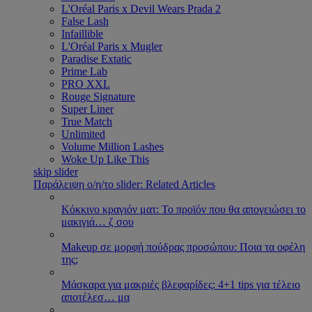
L'Oréal Paris x Devil Wears Prada 2
False Lash
Infaillible
L'Oréal Paris x Mugler
Paradise Extatic
Prime Lab
PRO XXL
Rouge Signature
Super Liner
True Match
Unlimited
Volume Million Lashes
Woke Up Like This
skip slider
Παράλειψη ο/η/το slider: Related Articles
Κόκκινο κραγιόν ματ: Το προϊόν που θα απογειώσει το
μακιγιά
…
ζ σου
Makeup σε μορφή πούδρας προσώπου: Ποια τα οφέλη
της;
Μάσκαρα για μακριές βλεφαρίδες: 4+1 tips για τέλειο
αποτέλεσ
…
μα