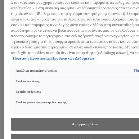
Στον ιστότοπό μας χρησιμοποιούμε cookies και παρόμοιες τεχνολογίες, προκ
Αναζητώ:
αποθηκεύσουμε στη συσκευή σας ή/και να λάβουμε πληροφορίες από την συσ
(π.χ. διεύθυνση IP, πληροφορίες προγράμματος περιήγησης (browser)). Ορισμ
είναι απολύτως απαραίτητα για τη λειτουργία του ιστοτόπου. Χρησιμοποιούμ
Προϊόντα
Συμβουλές και Τάσεις
cookies και παρόμοιες τεχνολογίες μόνο εφόσον λάβουμε τη συγκατάθεσή σας
Περιποίηση Προσώπου
παράδειγμα προκειμένου να βελτιώσουμε τις προτάσεις μας, να αναλύσουμε τ
Κρέμα ημέρας
προσαρμόσουμε το περιεχόμενο στα ενδιαφέροντά σας ή να αναγνωρίσουμε το
Κρέμα νύχτας
τη συσκευή σας για τη δημιουργία προφίλ με τα ενδιαφέροντά σας και να σας 
Κρέμα ματιών
σχετικό διαφημιστικό περιεχόμενο σε άλλες διαδικτυακές προτάσεις. Μπορείτ
Ορός προσώπου
αποδεχθείτε cookies τα οποία δεν είναι απαραίτητα («Αποδοχή όλων»), να τα
Μάσκα Προσώπου
(«Απόρριψη όλων») ή να ρυθμίσετε και να αποθηκεύσετε τις επιλογές σας (
Πολιτική Προστασίας Προσωπικών Δεδομένων
ΔΕΙΤΕ ΟΛΑ ΤΑ ΠΡΟΪΟΝΤΑ
επιλογών»). Μπορείτε επίσης, ανά πάσα στιγμή, να ελέγξετε και να ρυθμίσετε 
επιλογές σας (επιλέγοντας το link «Ρυθμίσεις για τα cookies»). Περισσότερες
Καθαρισμός Προσώπου
Πά
Απολύτως απαραίτητα cookies
πληροφορίες μπορείτε να βρείτε στην
Gel Καθαρισμού
Τονωτική λοσιόν
Cookies απόδοσης
Γαλάκτωμα Καθαρισμού
Cookies στόχευσης
Ντεμακιγιάζ
Peeling Προσώπου
Cookies μέσων κοινωνικής δικτύωσης
ΔΕΙΤΕ ΟΛΑ ΤΑ ΠΡΟΪΟΝΤΑ
Συστατικά
Ρετινόλη
Υαλουρονικό Οξύ
Απόρριψη όλων
Νιασιναμίδη
Γλυκολικό Οξύ
ΔΕΙΤΕ ΟΛΑ ΤΑ ΣΥΣΤΑΤΙΚΑ