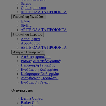
Scrubs
Ορός προσώπου
ΔΕΙΤΕ ΟΛΑ ΤΑ ΠΡΟΪΟΝΤΑ
Περιποίηση Γενειάδας
Έλαιο
Styling
ΔΕΙΤΕ ΟΛΑ ΤΑ ΠΡΟΪΟΝΤΑ
Περιποίηση Σώματος
Αποσμητικά
Αφρόλουτρα
ΔΕΙΤΕ ΟΛΑ ΤΑ ΠΡΟΪΟΝΤΑ
Ανάγκες Επιδερμίδας
Ατέλειες προσώπου
Ρυτίδες & Λεπτές γραμμές
Περιποίηση Γενειάδας
Ενυδάτωση Επιδερμίδας
Καθαρισμός Επιδερμίδας
Αντιγήρανση Προσώπου
Ενυδάτωση Γενιών
Οι μάρκες μας
Derma Control
Barber Club