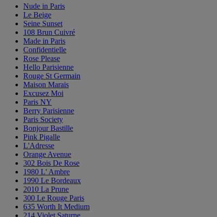
Nude in Paris
Le Beige
Seine Sunset
108 Brun Cuivré
Made in Paris
Confidentielle
Rose Please
Hello Parisienne
Rouge St Germain
Maison Marais
Excusez Moi
Paris NY
Berry Parisienne
Paris Society
Bonjour Bastille
Pink Pigalle
L'Adresse
Orange Avenue
302 Bois De Rose
1980 L' Ambre
1990 Le Bordeaux
2010 La Prune
300 Le Rouge Paris
635 Worth It Medium
214 Violet Saturne