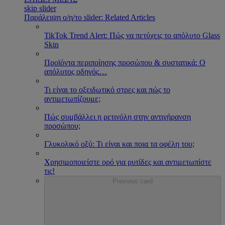
skip slider
Παράλειψη ο/η/το slider: Related Articles
TikTok Trend Alert: Πώς να πετύχεις το απόλυτο Glass
Skin
Προϊόντα περιποίησης προσώπου & συστατικά: Ο
απόλυτος οδηγός
…
Τι είναι το οξειδωτικό στρες και πώς το
αντιμετωπίζουμε;
Πώς συμβάλλει η ρετινόλη στην αντιγήρανση
προσώπου;
Γλυκολικό οξύ: Τι είναι και ποια τα οφέλη του;
Χρησιμοποιείστε ορό για ρυτίδες και αντιμετωπίστε
τις!
Previous card