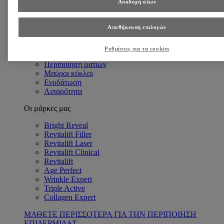
Αποδοχή όλων
Ανάγκες Επιδερμίδας
Αντιγήρανση
Βαθιές ρυτίδες
Αποθήκευση επιλογών
Λεπτές γραμμές & Ρυτίδες
Πρώιμα σημάδια γήρανσης
Ρυθμίσεις για τα cookies
Λαμπερή επιδερμίδα
Περιποίηση ματιών
Μαύροι κύκλοι
Ενυδάτωση
Λιπαρότητα
Οι μάρκες μας
Bright Reveal
Revitalift Filler
Revitalift Laser
Revitalift Clinical
Revitalift
Age Perfect
Wrinkle Expert
Triple Active
Collagen Expert
ΜΑΘΕΤΕ ΠΕΡΙΣΣΟΤΕΡΑ ΓΙΑ ΤΗΝ ΠΕΡΙΠΟΙΗΣΗ
ΕΠΙΔΕΡΜΙΔΑΣ