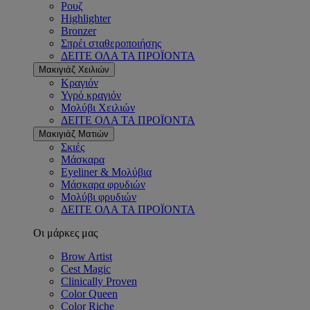
Ρουζ
Highlighter
Bronzer
Σπρέι σταθεροποιήσης
ΔΕΙΤΕ ΟΛΑ ΤΑ ΠΡΟΪΟΝΤΑ
Μακιγιάζ Χειλιών
Κραγιόν
Υγρό κραγιόν
Μολύβι Χειλιών
ΔΕΙΤΕ ΟΛΑ ΤΑ ΠΡΟΪΟΝΤΑ
Μακιγιάζ Ματιών
Σκιές
Μάσκαρα
Eyeliner & Μολύβια
Μάσκαρα φρυδιών
Μολύβι φρυδιών
ΔΕΙΤΕ ΟΛΑ ΤΑ ΠΡΟΪΟΝΤΑ
Οι μάρκες μας
Brow Artist
Cest Magic
Clinically Proven
Color Queen
Color Riche