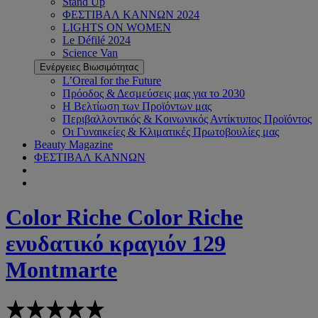
Stand Up
ΦΕΣΤΙΒΑΛ ΚΑΝΝΩΝ 2024
LIGHTS ON WOMEN
Le Défilé 2024
Science Van
Ενέργειες Βιωσιμότητας
L’Oreal for the Future
Πρόοδος & Δεσμεύσεις μας για το 2030
Η Βελτίωση των Προϊόντων μας
Περιβαλλοντικός & Κοινωνικός Αντίκτυπος Προϊόντος
Οι Γυναικείες & Κλιματικές Πρωτοβουλίες μας
Beauty Magazine
ΦΕΣΤΙΒΑΛ ΚΑΝΝΩΝ
Color Riche
Color Riche
ενυδατικό κραγιόν 129
Montmarte