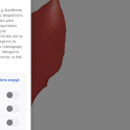
.χ. διεύθυνση
ως απαραίτητα
ίες μόνο
 προτάσεις
ή να
τά σας και να
ορείτε να
τε («Απόρριψη
). Μπορείτε
οντας το link
άντα ενεργό