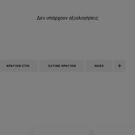
Δεν υπάρχουν αξιολογήσεις
ΚΡΑΓΙΌΝ ΣΤΙΚ
ΣΑΤΙΝΈ ΚΡΑΓΙΌΝ
NUDE
at-kragion-01-no-obstacles