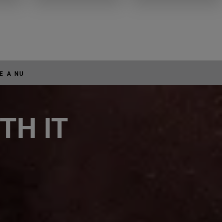
E A NU
TH IT