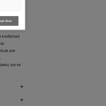
οχή όλων
To ενυδατικό
και
νη με μια
,
ώσεις για να