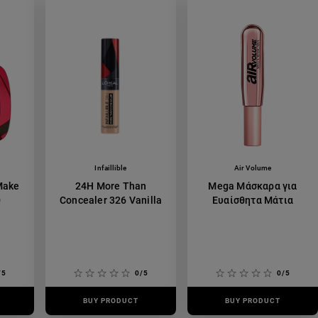
Infaillible
Air Volume
Make
24H More Than
Mega Μάσκαρα για
0
Concealer 326 Vanilla
Ευαίσθητα Μάτια
/5
0/5
0/5
BUY PRODUCT
BUY PRODUCT