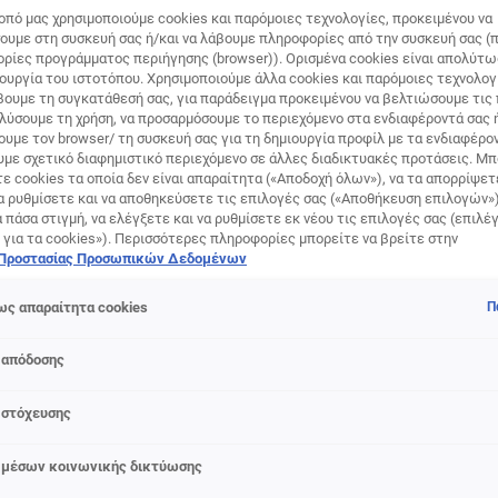
οπό μας χρησιμοποιούμε cookies και παρόμοιες τεχνολογίες, προκειμένου να
υμε στη συσκευή σας ή/και να λάβουμε πληροφορίες από την συσκευή σας (π
ορίες προγράμματος περιήγησης (browser)). Ορισμένα cookies είναι απολύτ
τουργία του ιστοτόπου. Χρησιμοποιούμε άλλα cookies και παρόμοιες τεχνολογ
ουμε τη συγκατάθεσή σας, για παράδειγμα προκειμένου να βελτιώσουμε τις
αλύσουμε τη χρήση, να προσαρμόσουμε το περιεχόμενο στα ενδιαφέροντά σας 
υμε τον browser/ τη συσκευή σας για τη δημιουργία προφίλ με τα ενδιαφέρον
υμε σχετικό διαφημιστικό περιεχόμενο σε άλλες διαδικτυακές προτάσεις. Μπ
ε cookies τα οποία δεν είναι απαραίτητα («Αποδοχή όλων»), να τα απορρίψε
α ρυθμίσετε και να αποθηκεύσετε τις επιλογές σας («Αποθήκευση επιλογών»
ά πάσα στιγμή, να ελέγξετε και να ρυθμίσετε εκ νέου τις επιλογές σας (επιλέγ
 για τα cookies»). Περισσότερες πληροφορίες μπορείτε να βρείτε στην
 Προστασίας Προσωπικών Δεδομένων
ς απαραίτητα cookies
Π
 απόδοσης
 στόχευσης
 μέσων κοινωνικής δικτύωσης