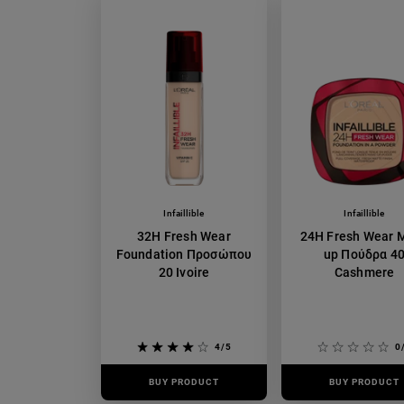
Infaillible
Infaillible
32H Fresh Wear
24H Fresh Wear 
Foundation Προσώπου
up Πούδρα 4
20 Ivoire
Cashmere
4/5
0
BUY PRODUCT
BUY PRODUCT