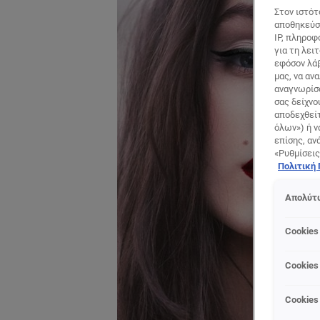
Στον ιστότ
αποθηκεύσο
IP, πληροφ
για τη λει
εφόσον λάβ
μας, να αν
αναγνωρίσο
σας δείχνο
αποδεχθείτ
όλων») ή ν
επίσης, αν
«Ρυθμίσεις
Πολιτική
Απολύτω
Cookies
Cookies
Cookies