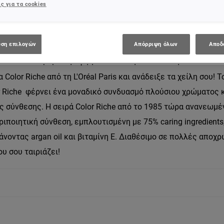
ς για τα cookies
προϊόντος
ση επιλογών
Απόρριψη όλων
Αποδ
λούσια και κρεμώδη υφή για εντατική ενυδάτωση.
Color Riche από τη L'Oréal Paris και ανάδειξε τα χείλη σου! 
r Riche φέρνει ένα μοναδικό συνδυασμό πλούσιου χρώματος 
ς σύνθεσης. Η σειρά Color Riche από το 1985 τώρα ανανεωμέ
ριποιητική σύνθεση, εμπλουτισμένη με 75% caring ingredients
νοντας argan oil και βιταμίνη Ε. Διαθέσιμο σε πολλές αποχρ
υ σου ταιριάζει!