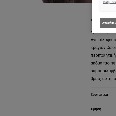
Ρυθμίσει
Λεπτομέρειες 
Αποθήκευ
Κραγιόν με π
Ανακάλυψε τα 
κραγιόν Colo
περιποιητική
ακόμα πιο πε
συμπεριλαμβά
βρεις αυτή πο
Συστατικά
Χρήση