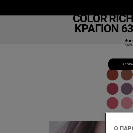
Colo
ΜΑΚΙΓΙΆΖ
ΕΠΙΔΕΡΜΊΔΑ
Μ
COLOR RICH
ΚΡΑΓΙΌΝ 63
0,0/5 
ΑΓΟΡΆ
Ο ΠΑΡ