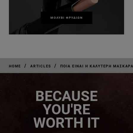
ΜΟΛΎΒΙ ΦΡΥΔΙΏΝ
/
/
HOME
ARTICLES
ΠΟΙΑ ΕΊΝΑΙ Η ΚΑΛΎΤΕΡΗ ΜΆΣΚΑΡ
BECAUSE
YOU'RE
WORTH IT