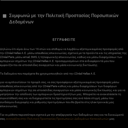
*
Συμφωνώ με την Πολιτική Προστασίας Πορσωπικών
Δεδομένων
ΕΓΓΡΑΦΕΙΤΕ
Δηλώνω ότι είμαι άνω των 16 ετών και επιθυμώ να λαμβάνω εξατομικευμένες προσφορές από
την L’Oréal Hellas A.E. μέσω απευθείας επικοινωνίας, σχετικά με τα προϊόντα και τις υπηρεσίες της
L’Oréal Paris, μέσω email, SMS, ή τηλεφωνικής επικοινωνίας, καθώς και μέσω διαφημίσεων των
εμπορικών σημάτων της L’Oréal Hellas A.E. προσαρμοσμένων στα ενδιαφέροντά μου που
εμφανίζονται σε ιστοσελίδες συνεργατών και μέσα κοινωνικής δικτύωσης.
Τα δεδομένα που παρέχετε θα χρησιμοποιηθούν από την L’Oréal Hellas A.E.
για να εμπλουτίσουν το προφίλ σας, να σας προσφέρουν εξατομικευμένες προσφορές μέσω
απευθείας επικοινωνίας από την L’Oréal Paris καθώς και μέσω διαφημίσεων των διαφόρων
εμπορικών σημάτων της σε ιστοσελίδες συνεργατών και μέσα κοινωνικής δικτύωσης, και για να
μετρήσουν την απόδοση των εμπορικών δραστηριοτήτων μας. Μπορείτε να ανακαλέσετε τη
συγκατάθεσή σας και να διαχειριστείτε τις προτιμήσεις σας ανά πάσα στιγμή, μέσω του
συνδέσμου διαγραφής και ρύθμισης προτιμήσεων που θα βρείτε στις ηλεκτρονικές μας
επικοινωνίες.
Για να μάθετε περισσότερα σχετικά με την επεξεργασία των δεδομένων σας και τα δικαιώματά
σας,
ανατρέξτε στην Πολιτική Προστασίας Προσωπικών Δεδομένων Καταναλωτών
μας.