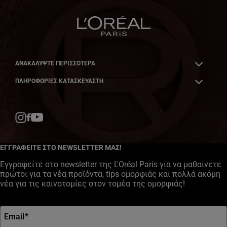
ΑΝΑΚΑΛΎΨΤΕ ΠΕΡΙΣΣΌΤΕΡΑ
ΠΛΗΡΟΦΟΡΙΕΣ ΚΑΤΑΣΚΕΥΑΣΤΗ
Facebook
YouTube
Instagram
ΕΓΓΡΑΦΕΙΤΕ ΣΤΟ NEWSLETTER ΜΑΣ!
Εγγραφείτε στο newsletter της L'Oréal Paris για να μαθαίνετε
πρώτοι για τα νέα προϊόντα, tips ομορφιάς και πολλά ακόμη
νέα για τις καινοτομίες στον τομέα της ομορφιάς!
Email
*