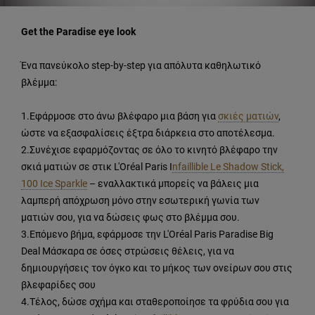
Get the Paradise eye look
Ένα πανεύκολο step-by-step για απόλυτα καθηλωτικό
βλέμμα:
1.
Εφάρμοσε στο άνω βλέφαρο μια βάση για
σκιές ματιών
,
ώστε να εξασφαλίσεις έξτρα διάρκεια στο αποτέλεσμα.
2.
Συνέχισε εφαρμόζοντας σε όλο το κινητό βλέφαρο την
σκιά ματιών σε στικ L'Oréal Paris I
nfaillible Le Shadow Stick,
100 Ice Sparkle
– εναλλακτικά μπορείς να βάλεις μια
λαμπερή απόχρωση μόνο στην εσωτερική γωνία των
ματιών σου, για να δώσεις φως στο βλέμμα σου.
3.
Επόμενο βήμα, εφάρμοσε την L'Oréal Paris Paradise Big
Deal Μάσκαρα σε όσες στρώσεις θέλεις, για να
δημιουργήσεις τον όγκο και το μήκος των ονείρων σου στις
βλεφαρίδες σου
4.
Τέλος, δώσε σχήμα και σταθεροποίησε τα φρύδια σου για