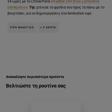
24 ώρες με το L'Oréal Paris
Infaillible 24H Βrow Lamination
Gel Φρυδιών
.
Tip:
χτένισε τα φρύδια σου προς τα πάνω με το
βουρτσάκι, για να δημιουργήσεις ένα lamination εφέ.
TIPS ΜΑΚΙΓΙΆΖ
< 5 ΛΕΠΤΆ
Παράλειψη ο/η/το slider: Related Products
Ανακαλύψτε περισσότερα προϊόντα
Βελτιώστε τη ρουτίνα σας