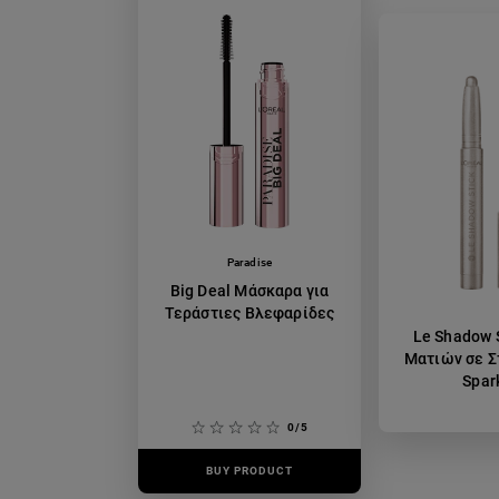
Paradise
Big Deal Μάσκαρα για
Τεράστιες Βλεφαρίδες
Le Shadow S
Ματιών σε Στ
Spar
0/5
BUY PRODUCT