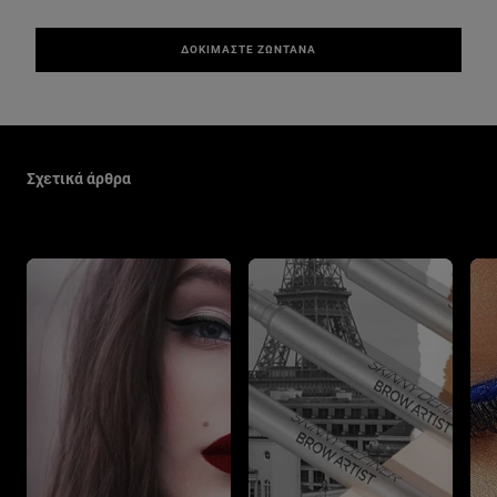
ΔΟΚΙΜΑΣΤΕ ΖΩΝΤΑΝΑ
Παράλειψη ο/η/το slider: Make Up Related Articles
Σχετικά άρθρα