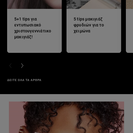
5+1 tips για
5 tips μακιγιάζ
εντυπωσιακό
φρυδιών για το
χριστουγεννιάτικο
χειμώνα
μακιγιάζ!
PREVIOUS CARD
NEXT CARD
ΔΕΙΤΕ ΟΛΑ ΤΑ ΑΡΘΡΑ