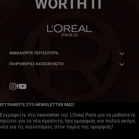
WORTH IT
ΑΝΑΚΑΛΎΨΤΕ ΠΕΡΙΣΣΌΤΕΡΑ
ΠΛΗΡΟΦΟΡΙΕΣ ΚΑΤΑΣΚΕΥΑΣΤΗ
Facebook
YouTube
Instagram
ΕΓΓΡΑΦΕΙΤΕ ΣΤΟ NEWSLETTER ΜΑΣ!
Εγγραφείτε στο newsletter της L'Oréal Paris για να μαθαίνετε
πρώτοι για τα νέα προϊόντα, tips ομορφιάς και πολλά ακόμη
νέα για τις καινοτομίες στον τομέα της ομορφιάς!