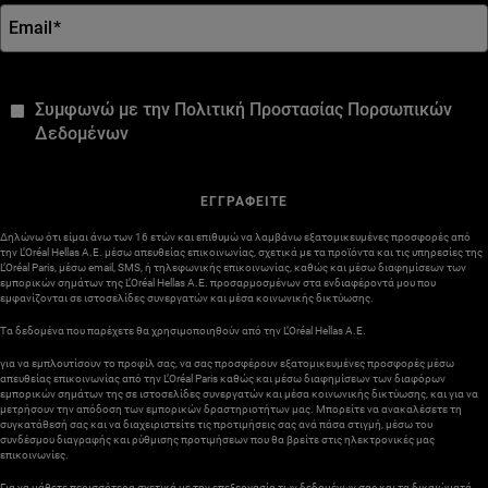
Email
*
*
Συμφωνώ με την Πολιτική Προστασίας Πορσωπικών
Δεδομένων
ΕΓΓΡΑΦΕΙΤΕ
Δηλώνω ότι είμαι άνω των 16 ετών και επιθυμώ να λαμβάνω εξατομικευμένες προσφορές από
την L’Oréal Hellas A.E. μέσω απευθείας επικοινωνίας, σχετικά με τα προϊόντα και τις υπηρεσίες της
L’Oréal Paris, μέσω email, SMS, ή τηλεφωνικής επικοινωνίας, καθώς και μέσω διαφημίσεων των
εμπορικών σημάτων της L’Oréal Hellas A.E. προσαρμοσμένων στα ενδιαφέροντά μου που
εμφανίζονται σε ιστοσελίδες συνεργατών και μέσα κοινωνικής δικτύωσης.
Τα δεδομένα που παρέχετε θα χρησιμοποιηθούν από την L’Oréal Hellas A.E.
για να εμπλουτίσουν το προφίλ σας, να σας προσφέρουν εξατομικευμένες προσφορές μέσω
απευθείας επικοινωνίας από την L’Oréal Paris καθώς και μέσω διαφημίσεων των διαφόρων
εμπορικών σημάτων της σε ιστοσελίδες συνεργατών και μέσα κοινωνικής δικτύωσης, και για να
μετρήσουν την απόδοση των εμπορικών δραστηριοτήτων μας. Μπορείτε να ανακαλέσετε τη
συγκατάθεσή σας και να διαχειριστείτε τις προτιμήσεις σας ανά πάσα στιγμή, μέσω του
συνδέσμου διαγραφής και ρύθμισης προτιμήσεων που θα βρείτε στις ηλεκτρονικές μας
επικοινωνίες.
Για να μάθετε περισσότερα σχετικά με την επεξεργασία των δεδομένων σας και τα δικαιώματά