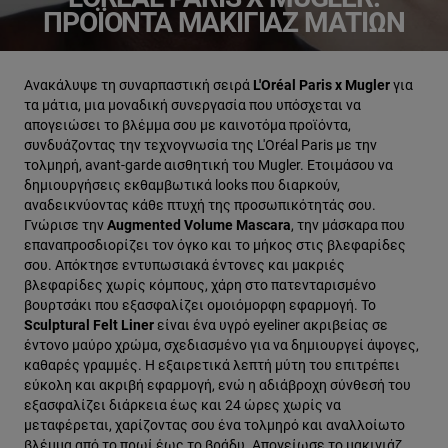
ΠΡΟΪΌΝΤΑ MΑΚΙΓΙΆΖ ΜΑΤΙΏΝ
Ανακάλυψε τη συναρπαστική σειρά
L'Oréal Paris x Mugler
για
τα μάτια, μια μοναδική συνεργασία που υπόσχεται να
απογειώσει το βλέμμα σου με καινοτόμα προϊόντα,
συνδυάζοντας την τεχνογνωσία της L'Oréal Paris με την
τολμηρή, avant-garde αισθητική του Mugler. Ετοιμάσου να
δημιουργήσεις εκθαμβωτικά looks που διαρκούν,
αναδεικνύοντας κάθε πτυχή της προσωπικότητάς σου.
Γνώρισε την
Augmented Volume Mascara
, την μάσκαρα που
επαναπροσδιορίζει τον όγκο και το μήκος στις βλεφαρίδες
σου. Απόκτησε εντυπωσιακά έντονες και μακριές
βλεφαρίδες χωρίς κόμπους, χάρη στο πατενταρισμένο
βουρτσάκι που εξασφαλίζει ομοιόμορφη εφαρμογή. Το
Sculptural Felt Liner
είναι ένα υγρό eyeliner ακριβείας σε
έντονο μαύρο χρώμα, σχεδιασμένο για να δημιουργεί άψογες,
καθαρές γραμμές. Η εξαιρετικά λεπτή μύτη του επιτρέπει
εύκολη και ακριβή εφαρμογή, ενώ η αδιάβροχη σύνθεσή του
εξασφαλίζει διάρκεια έως και 24 ώρες χωρίς να
μεταφέρεται, χαρίζοντας σου ένα τολμηρό και αναλλοίωτο
βλέμμα από το πρωί έως το βράδυ. Απογείωσε το μακιγιάζ