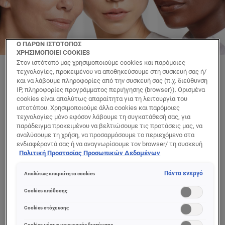
Ο ΠΑΡΩΝ ΙΣΤΟΤΟΠΟΣ
ΧΡΗΣΙΜΟΠΟΙΕΙ COOKIES
Στον ιστότοπό μας χρησιμοποιούμε cookies και παρόμοιες
Πώς λειαίνονται οι
τεχνολογίες, προκειμένου να αποθηκεύσουμε στη συσκευή σας ή/
και να λάβουμε πληροφορίες από την συσκευή σας (π.χ. διεύθυνση
λεπτές γραμμές κάτω
IP, πληροφορίες προγράμματος περιήγησης (browser)). Ορισμένα
cookies είναι απολύτως απαραίτητα για τη λειτουργία του
από τα μάτια;
ιστοτόπου. Χρησιμοποιούμε άλλα cookies και παρόμοιες
τεχνολογίες μόνο εφόσον λάβουμε τη συγκατάθεσή σας, για
παράδειγμα προκειμένου να βελτιώσουμε τις προτάσεις μας, να
αναλύσουμε τη χρήση, να προσαρμόσουμε το περιεχόμενο στα
ΔΙΑΒΑΣΕ ΤΟ ΑΡΘΡΟ
ενδιαφέροντά σας ή να αναγνωρίσουμε τον browser/ τη συσκευή
σας για τη δημιουργία προφίλ με τα ενδιαφέροντά σας και να σας
Πολιτική Προστασίας Προσωπικών Δεδομένων
δείχνουμε σχετικό διαφημιστικό περιεχόμενο σε άλλες
διαδικτυακές προτάσεις. Μπορείτε να αποδεχθείτε cookies τα
Πάντα ενεργό
Απολύτως απαραίτητα cookies
ΠΙΟ ΠΡΟΣΦΑΤΑ
ΠΙΟ ΔΗΜΟΦΙΛΗ
οποία δεν είναι απαραίτητα («Αποδοχή όλων»), να τα απορρίψετε
(«Απόρριψη όλων») ή να ρυθμίσετε και να αποθηκεύσετε τις
Cookies απόδοσης
επιλογές σας («Αποθήκευση επιλογών»). Μπορείτε επίσης, ανά
Συμβουλές για φυσικό μακιγιάζ προσώπου
πάσα στιγμή, να ελέγξετε και να ρυθμίσετε εκ νέου τις επιλογές
Cookies στόχευσης
σας (επιλέγοντας το link «Ρυθμίσεις για τα cookies»).
Cookies μέσων κοινωνικής δικτύωσης