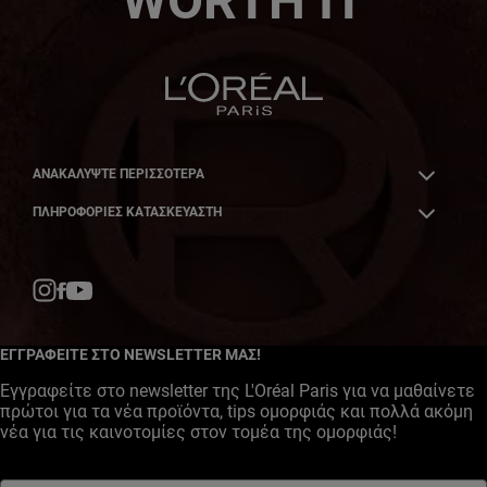
WORTH IT
ΑΝΑΚΑΛΎΨΤΕ ΠΕΡΙΣΣΌΤΕΡΑ
ΠΛΗΡΟΦΟΡΙΕΣ ΚΑΤΑΣΚΕΥΑΣΤΗ
Facebook
YouTube
Instagram
ΕΓΓΡΑΦΕΙΤΕ ΣΤΟ NEWSLETTER ΜΑΣ!
Εγγραφείτε στο newsletter της L'Oréal Paris για να μαθαίνετε
πρώτοι για τα νέα προϊόντα, tips ομορφιάς και πολλά ακόμη
νέα για τις καινοτομίες στον τομέα της ομορφιάς!