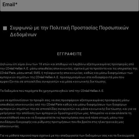
Email
*
*
Συμφωνώ με την Πολιτική Προστασίας Πορσωπικών
Δεδομένων
ΕΓΓΡΑΦΕΙΤΕ
Δηλώνω ότι είμαι άνω των 16 ετών και επιθυμώ να λαμβάνω εξατομικευμένες προσφορές από
την L’Oréal Hellas A.E. μέσω απευθείας επικοινωνίας, σχετικά με τα προϊόντα και τις υπηρεσίες της
L’Oréal Paris, μέσω email, SMS, ή τηλεφωνικής επικοινωνίας, καθώς και μέσω διαφημίσεων των
εμπορικών σημάτων της L’Oréal Hellas A.E. προσαρμοσμένων στα ενδιαφέροντά μου που
εμφανίζονται σε ιστοσελίδες συνεργατών και μέσα κοινωνικής δικτύωσης.
Τα δεδομένα που παρέχετε θα χρησιμοποιηθούν από την L’Oréal Hellas A.E.
για να εμπλουτίσουν το προφίλ σας, να σας προσφέρουν εξατομικευμένες προσφορές μέσω
απευθείας επικοινωνίας από την L’Oréal Paris καθώς και μέσω διαφημίσεων των διαφόρων
εμπορικών σημάτων της σε ιστοσελίδες συνεργατών και μέσα κοινωνικής δικτύωσης, και για να
μετρήσουν την απόδοση των εμπορικών δραστηριοτήτων μας. Μπορείτε να ανακαλέσετε τη
συγκατάθεσή σας και να διαχειριστείτε τις προτιμήσεις σας ανά πάσα στιγμή, μέσω του
συνδέσμου διαγραφής και ρύθμισης προτιμήσεων που θα βρείτε στις ηλεκτρονικές μας
επικοινωνίες.
Για να μάθετε περισσότερα σχετικά με την επεξεργασία των δεδομένων σας και τα δικαιώματά