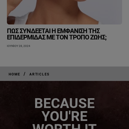
ΠΏΣ ΣΥΝΔΈΕΤΑΙ Η ΕΜΦΆΝΙΣΗ ΤΗΣ
ΕΠΙΔΕΡΜΊΔΑΣ ΜΕ ΤΟΝ ΤΡΌΠΟ ΖΩΉΣ;
ΙΟΥΝΊΟΥ 28, 2024
/
HOME
ARTICLES
BECAUSE
YOU'RE