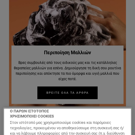
Περιποίηση Μαλλιών
Βρες συμβουλές από τους ειδικούς μας και τις κατάλληλες
θεραπείες μαλλιών για εσένα. Δημιούργησε τη δική σου ρουτίνα
περιποίησης και απόκτησε τα πιο όμορφα και υγιή μαλλιά που
είχες ποτέ.
ΒΡΕΙΤΕ ΟΛΑ ΤΑ ΑΡΘΡΑ
Ο ΠΑΡΩΝ ΙΣΤΟΤΟΠΟΣ
ΧΡΗΣΙΜΟΠΟΙΕΙ COOKIES
Στον ιστότοπό μας χρησιμοποιούμε cookies και παρόμοιες
τεχνολογίες, προκειμένου να αποθηκεύσουμε στη συσκευή σας ή/
και να λάβουμε πληροφορίες από την συσκευή σας (π.χ. διεύθυνση