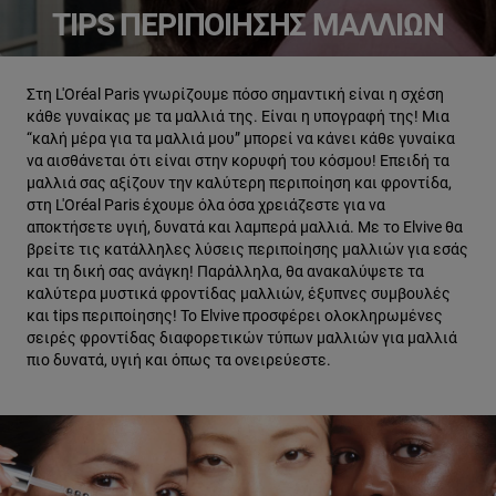
TIPS ΠΕΡΙΠΟΊΗΣΗΣ ΜΑΛΛΙΏΝ
Στη L'Oréal Paris γνωρίζουμε πόσο σημαντική είναι η σχέση
κάθε γυναίκας με τα μαλλιά της. Είναι η υπογραφή της! Μια
“καλή μέρα για τα μαλλιά μου” μπορεί να κάνει κάθε γυναίκα
να αισθάνεται ότι είναι στην κορυφή του κόσμου! Επειδή τα
μαλλιά σας αξίζουν την καλύτερη περιποίηση και φροντίδα,
στη L'Oréal Paris έχουμε όλα όσα χρειάζεστε για να
αποκτήσετε υγιή, δυνατά και λαμπερά μαλλιά. Με το Elvive θα
βρείτε τις κατάλληλες λύσεις περιποίησης μαλλιών για εσάς
και τη δική σας ανάγκη! Παράλληλα, θα ανακαλύψετε τα
καλύτερα μυστικά φροντίδας μαλλιών, έξυπνες συμβουλές
και tips περιποίησης! Το Εlvive προσφέρει ολοκληρωμένες
σειρές φροντίδας διαφορετικών τύπων μαλλιών για μαλλιά
πιο δυνατά, υγιή και όπως τα ονειρεύεστε.