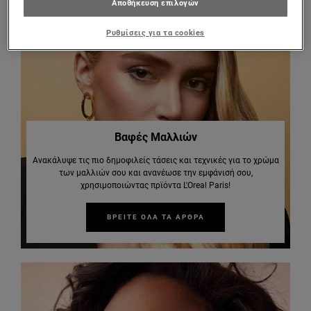
Αποθήκευση επιλογών
Ρυθμίσεις για τα cookies
Βαφές Μαλλιών
Ανακάλυψε τις πιο δημοφιλείς τάσεις και τεχνικές για το χρώμα
των μαλλιών σου και ανανέωσε την εμφάνισή σου,
χρησιμοποιώντας πρϊόντα L'Oreal Paris!
ΒΡΕΙΤΕ ΟΛΑ ΤΑ ΑΡΘΡΑ