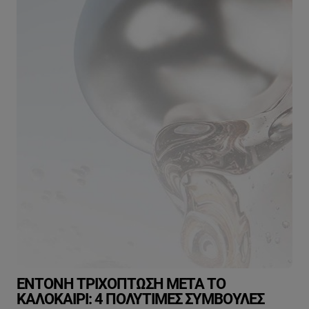
ΈΝΤΟΝΗ ΤΡΙΧΌΠΤΩΣΗ ΜΕΤΆ ΤΟ
ΚΑΛΟΚΑΊΡΙ: 4 ΠΟΛΎΤΙΜΕΣ ΣΥΜΒΟΥΛΈΣ