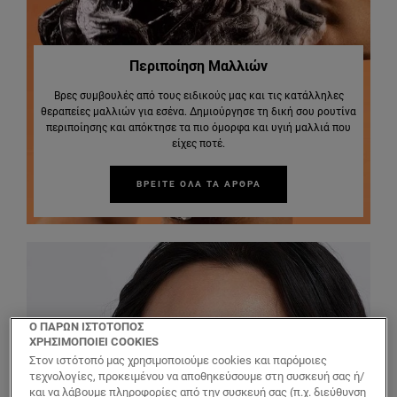
Περιποίηση Μαλλιών
Βρες συμβουλές από τους ειδικούς μας και τις κατάλληλες
θεραπείες μαλλιών για εσένα. Δημιούργησε τη δική σου ρουτίνα
περιποίησης και απόκτησε τα πιο όμορφα και υγιή μαλλιά που
είχες ποτέ.
ΒΡΕΙΤΕ ΟΛΑ ΤΑ ΑΡΘΡΑ
Ο ΠΑΡΩΝ ΙΣΤΟΤΟΠΟΣ
ΧΡΗΣΙΜΟΠΟΙΕΙ COOKIES
Στον ιστότοπό μας χρησιμοποιούμε cookies και παρόμοιες
τεχνολογίες, προκειμένου να αποθηκεύσουμε στη συσκευή σας ή/
και να λάβουμε πληροφορίες από την συσκευή σας (π.χ. διεύθυνση