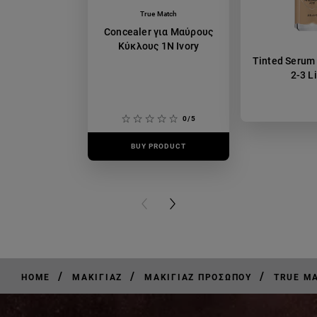
True Match
Concealer για Μαύρους
Κύκλους 1N Ivory
Tinted Serum
2-3 L
0/5
BUY PRODUCT
BUY PR
PREVIOUS CARD
NEXT CARD
/
/
/
HOME
ΜΑΚΙΓΙΆΖ
ΜΑΚΙΓΙΆΖ ΠΡΟΣΏΠΟΥ
TRUE M