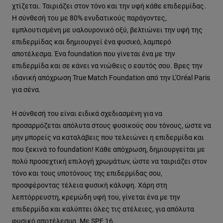
χτίζεται. Ταιριάζει στον τόνο και την υφή κάθε επιδερμίδας.
Η σύνθεσή του με 80% ενυδατικούς παράγοντες,
εμπλουτισμένη με υαλουρονικό οξύ, βελτιώνει την υφή της
επιδερμίδας και δημιουργεί ένα φυσικό, λαμπερό
αποτέλεσμα. Ένα foundation που γίνεται ένα με την
επιδερμίδα και σε κάνει να νιώθεις ο εαυτός σου. Βρες την
ιδανική απόχρωση True Match Foundation από την L'Oréal Paris
για σένα.
Η σύνθεσή του είναι ειδικά σχεδιασμένη για να
προσαρμόζεται απόλυτα στους φυσικούς σου τόνους, ώστε να
μην μπορείς να καταλάβεις που τελειώνει η επιδερμίδα και
που ξεκινά το foundation! Κάθε απόχρωση, δημιουργείται με
πολύ προσεχτική επιλογή χρωμάτων, ώστε να ταιριάζει στον
τόνο και τους υποτόνους της επιδερμίδας σου,
προσφέροντας τέλεια φυσική κάλυψη. Χάρη στη
λεπτόρρευστη, κρεμώδη υφή του, γίνεται ένα με την
επιδερμίδα και καλύπτει όλες τις ατέλειες, για απόλυτα
φυσικό αποτέλεσμα. Με SPF 16.