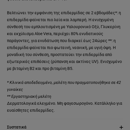
Βελτιώνει την εμφάνιση της επιδερμίδας σε 2 εβδομάδες*: η
επιδερμίδα φαίνεται πιο λεία και λαμπερή. Η ενισχυμένη
σύνθεσή του εμπλουτισμένη με Υαλουρονικό Οξύ, Γλυκερίνη
και εκχύλισμα Aloe Vera, περιέχει 80% ενυδατικούς
παράγοντες, για ενυδάτωση που διαρκεί έως 24ώρες **: η
επιδερμίδα φαίνεται πιο φωτεινή, νεανική, με υγιή όψη. Η
μοναδική του σύνθεση, προστατεύει την επιδερμίδα από
εξωτερικές επιθέσεις (ρύπανση και ακτίνες UV). Ενισχυμένο
με βιταμίνη Β2 και προ βιταμίνη Β5.
* Κλινικά αποδεδειγμένο, μελέτη που πραγματοποιήθηκε σε 42
γυναίκες
** Εργαστηριακή μελέτη
Δερματολογικά ελεγμένο. Μη φαγεσωρογόνο. Κατάλληλο για
ευαίσθητες επιδερμίδες.
Συστατικά