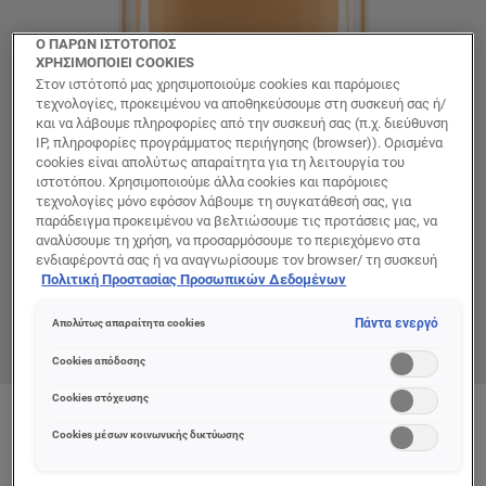
Ο ΠΑΡΩΝ ΙΣΤΟΤΟΠΟΣ
ΧΡΗΣΙΜΟΠΟΙΕΙ COOKIES
Στον ιστότοπό μας χρησιμοποιούμε cookies και παρόμοιες
τεχνολογίες, προκειμένου να αποθηκεύσουμε στη συσκευή σας ή/
και να λάβουμε πληροφορίες από την συσκευή σας (π.χ. διεύθυνση
IP, πληροφορίες προγράμματος περιήγησης (browser)). Ορισμένα
cookies είναι απολύτως απαραίτητα για τη λειτουργία του
ιστοτόπου. Χρησιμοποιούμε άλλα cookies και παρόμοιες
τεχνολογίες μόνο εφόσον λάβουμε τη συγκατάθεσή σας, για
παράδειγμα προκειμένου να βελτιώσουμε τις προτάσεις μας, να
αναλύσουμε τη χρήση, να προσαρμόσουμε το περιεχόμενο στα
ενδιαφέροντά σας ή να αναγνωρίσουμε τον browser/ τη συσκευή
σας για τη δημιουργία προφίλ με τα ενδιαφέροντά σας και να σας
Πολιτική Προστασίας Προσωπικών Δεδομένων
δείχνουμε σχετικό διαφημιστικό περιεχόμενο σε άλλες
διαδικτυακές προτάσεις. Μπορείτε να αποδεχθείτε cookies τα
Πάντα ενεργό
Απολύτως απαραίτητα cookies
οποία δεν είναι απαραίτητα («Αποδοχή όλων»), να τα απορρίψετε
(«Απόρριψη όλων») ή να ρυθμίσετε και να αποθηκεύσετε τις
Cookies απόδοσης
επιλογές σας («Αποθήκευση επιλογών»). Μπορείτε επίσης, ανά
πάσα στιγμή, να ελέγξετε και να ρυθμίσετε εκ νέου τις επιλογές
Cookies στόχευσης
σας (επιλέγοντας το link «Ρυθμίσεις για τα cookies»).
Color
Περισσότερες πληροφορίες μπορείτε να βρείτε στην
Cookies μέσων κοινωνικής δικτύωσης
6.5D/6.5W WARM