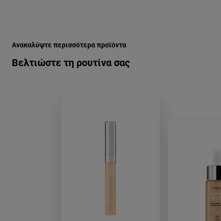
Παράλειψη ο/η/το slider: true-match-super-blendable-face-f
Ανακαλύψτε περισσότερα προϊόντα
Βελτιώστε τη ρουτίνα σας