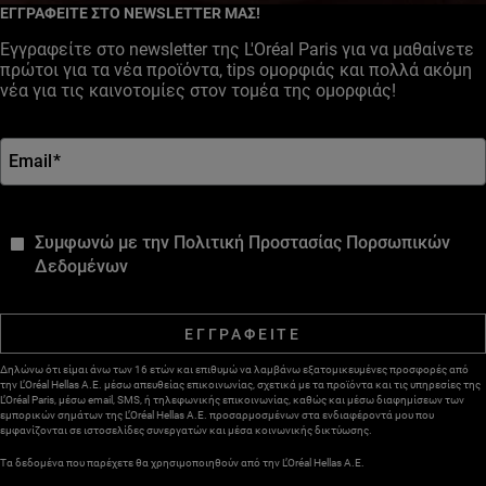
ΕΓΓΡΑΦΕΙΤΕ ΣΤΟ NEWSLETTER ΜΑΣ!
Εγγραφείτε στο newsletter της L'Oréal Paris για να μαθαίνετε
πρώτοι για τα νέα προϊόντα, tips ομορφιάς και πολλά ακόμη
νέα για τις καινοτομίες στον τομέα της ομορφιάς!
Email
*
*
Συμφωνώ με την Πολιτική Προστασίας Πορσωπικών
Δεδομένων
ΕΓΓΡΑΦΕΙΤΕ
Δηλώνω ότι είμαι άνω των 16 ετών και επιθυμώ να λαμβάνω εξατομικευμένες προσφορές από
την L’Oréal Hellas A.E. μέσω απευθείας επικοινωνίας, σχετικά με τα προϊόντα και τις υπηρεσίες της
L’Oréal Paris, μέσω email, SMS, ή τηλεφωνικής επικοινωνίας, καθώς και μέσω διαφημίσεων των
εμπορικών σημάτων της L’Oréal Hellas A.E. προσαρμοσμένων στα ενδιαφέροντά μου που
εμφανίζονται σε ιστοσελίδες συνεργατών και μέσα κοινωνικής δικτύωσης.
Τα δεδομένα που παρέχετε θα χρησιμοποιηθούν από την L’Oréal Hellas A.E.