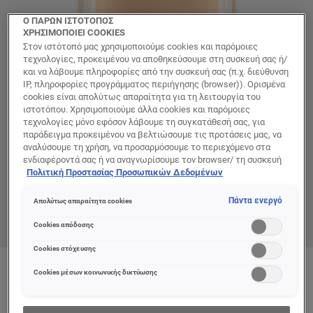
Ο ΠΑΡΩΝ ΙΣΤΟΤΟΠΟΣ
ΧΡΗΣΙΜΟΠΟΙΕΙ COOKIES
Στον ιστότοπό μας χρησιμοποιούμε cookies και παρόμοιες
τεχνολογίες, προκειμένου να αποθηκεύσουμε στη συσκευή σας ή/
και να λάβουμε πληροφορίες από την συσκευή σας (π.χ. διεύθυνση
IP, πληροφορίες προγράμματος περιήγησης (browser)). Ορισμένα
cookies είναι απολύτως απαραίτητα για τη λειτουργία του
ιστοτόπου. Χρησιμοποιούμε άλλα cookies και παρόμοιες
τεχνολογίες μόνο εφόσον λάβουμε τη συγκατάθεσή σας, για
παράδειγμα προκειμένου να βελτιώσουμε τις προτάσεις μας, να
αναλύσουμε τη χρήση, να προσαρμόσουμε το περιεχόμενο στα
ενδιαφέροντά σας ή να αναγνωρίσουμε τον browser/ τη συσκευή
σας για τη δημιουργία προφίλ με τα ενδιαφέροντά σας και να σας
Πολιτική Προστασίας Προσωπικών Δεδομένων
δείχνουμε σχετικό διαφημιστικό περιεχόμενο σε άλλες
διαδικτυακές προτάσεις. Μπορείτε να αποδεχθείτε cookies τα
Πάντα ενεργό
Απολύτως απαραίτητα cookies
οποία δεν είναι απαραίτητα («Αποδοχή όλων»), να τα απορρίψετε
(«Απόρριψη όλων») ή να ρυθμίσετε και να αποθηκεύσετε τις
Cookies απόδοσης
επιλογές σας («Αποθήκευση επιλογών»). Μπορείτε επίσης, ανά
πάσα στιγμή, να ελέγξετε και να ρυθμίσετε εκ νέου τις επιλογές
Cookies στόχευσης
σας (επιλέγοντας το link «Ρυθμίσεις για τα cookies»).
Περισσότερες πληροφορίες μπορείτε να βρείτε στην
Cookies μέσων κοινωνικής δικτύωσης
Color
3D/3W WARM