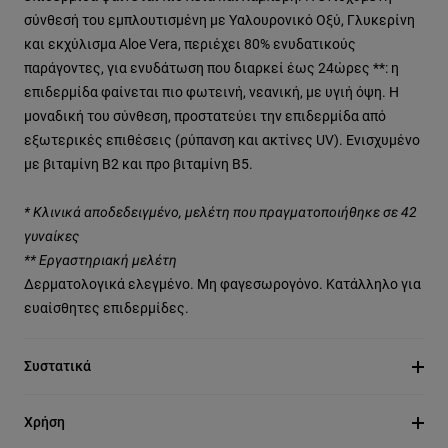
σύνθεσή του εμπλουτισμένη με Υαλουρονικό Οξύ, Γλυκερίνη
και εκχύλισμα Aloe Vera, περιέχει 80% ενυδατικούς
παράγοντες, για ενυδάτωση που διαρκεί έως 24ώρες **: η
επιδερμίδα φαίνεται πιο φωτεινή, νεανική, με υγιή όψη. Η
μοναδική του σύνθεση, προστατεύει την επιδερμίδα από
εξωτερικές επιθέσεις (ρύπανση και ακτίνες UV). Ενισχυμένο
με βιταμίνη Β2 και προ βιταμίνη Β5.
* Κλινικά αποδεδειγμένο, μελέτη που πραγματοποιήθηκε σε 42
γυναίκες
** Εργαστηριακή μελέτη
Δερματολογικά ελεγμένο. Μη φαγεσωρογόνο. Κατάλληλο για
ευαίσθητες επιδερμίδες.
Συστατικά
Χρήση