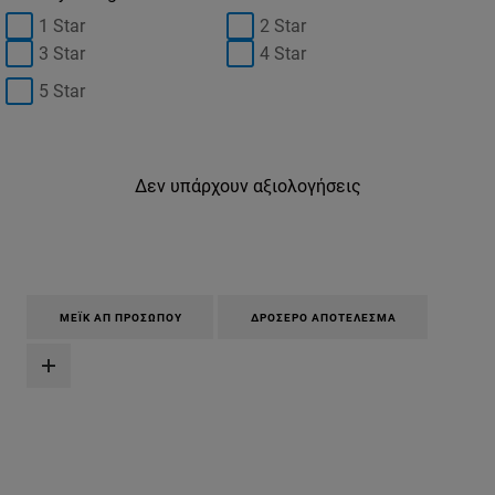
1 Star
2 Star
3 Star
4 Star
5 Star
Δεν υπάρχουν αξιολογήσεις
ΜΈΙΚ ΑΠ ΠΡΟΣΏΠΟΥ
ΔΡΟΣΕΡΌ ΑΠΟΤΈΛΕΣΜΑ
Παράλειψη ο/η/το slider: true-match-super-blendable-face-f