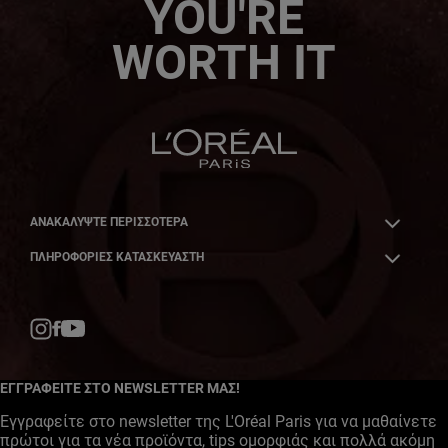
YOU'RE
WORTH IT
ΑΝΑΚΑΛΎΨΤΕ ΠΕΡΙΣΣΌΤΕΡΑ
ΠΛΗΡΟΦΟΡΙΕΣ ΚΑΤΑΣΚΕΥΑΣΤΗ
Facebook
YouTube
Instagram
ΕΓΓΡΑΦΕΙΤΕ ΣΤΟ NEWSLETTER ΜΑΣ!
Εγγραφείτε στο newsletter της L'Oréal Paris για να μαθαίνετε
πρώτοι για τα νέα προϊόντα, tips ομορφιάς και πολλά ακόμη