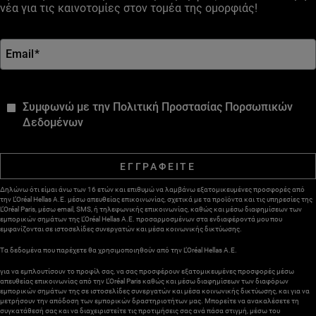
νέα για τις καινοτομίες στον τομέα της ομορφιάς!
Email
*
*
Συμφωνώ με την Πολιτική Προστασίας Πορσωπικών
Δεδομένων
ΕΓΓΡΑΦΕΙΤΕ
Δηλώνω ότι είμαι άνω των 16 ετών και επιθυμώ να λαμβάνω εξατομικευμένες προσφορές από
την L’Oréal Hellas A.E. μέσω απευθείας επικοινωνίας, σχετικά με τα προϊόντα και τις υπηρεσίες της
L’Oréal Paris, μέσω email, SMS, ή τηλεφωνικής επικοινωνίας, καθώς και μέσω διαφημίσεων των
εμπορικών σημάτων της L’Oréal Hellas A.E. προσαρμοσμένων στα ενδιαφέροντά μου που
εμφανίζονται σε ιστοσελίδες συνεργατών και μέσα κοινωνικής δικτύωσης.
Τα δεδομένα που παρέχετε θα χρησιμοποιηθούν από την L’Oréal Hellas A.E.
για να εμπλουτίσουν το προφίλ σας, να σας προσφέρουν εξατομικευμένες προσφορές μέσω
απευθείας επικοινωνίας από την L’Oréal Paris καθώς και μέσω διαφημίσεων των διαφόρων
εμπορικών σημάτων της σε ιστοσελίδες συνεργατών και μέσα κοινωνικής δικτύωσης, και για να
μετρήσουν την απόδοση των εμπορικών δραστηριοτήτων μας. Μπορείτε να ανακαλέσετε τη
συγκατάθεσή σας και να διαχειριστείτε τις προτιμήσεις σας ανά πάσα στιγμή, μέσω του