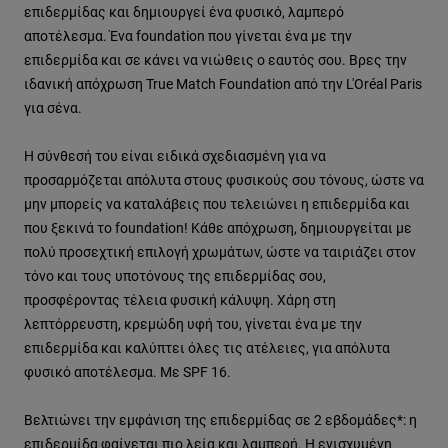
επιδερμίδας και δημιουργεί ένα φυσικό, λαμπερό
αποτέλεσμα. Ένα foundation που γίνεται ένα με την
επιδερμίδα και σε κάνει να νιώθεις ο εαυτός σου. Βρες την
ιδανική απόχρωση True Match Foundation από την L'Oréal Paris
για σένα.
Η σύνθεσή του είναι ειδικά σχεδιασμένη για να
προσαρμόζεται απόλυτα στους φυσικούς σου τόνους, ώστε να
μην μπορείς να καταλάβεις που τελειώνει η επιδερμίδα και
που ξεκινά το foundation! Κάθε απόχρωση, δημιουργείται με
πολύ προσεχτική επιλογή χρωμάτων, ώστε να ταιριάζει στον
τόνο και τους υποτόνους της επιδερμίδας σου,
προσφέροντας τέλεια φυσική κάλυψη. Χάρη στη
λεπτόρρευστη, κρεμώδη υφή του, γίνεται ένα με την
επιδερμίδα και καλύπτει όλες τις ατέλειες, για απόλυτα
φυσικό αποτέλεσμα. Με SPF 16.
Βελτιώνει την εμφάνιση της επιδερμίδας σε 2 εβδομάδες*: η
επιδερμίδα φαίνεται πιο λεία και λαμπερή. Η ενισχυμένη