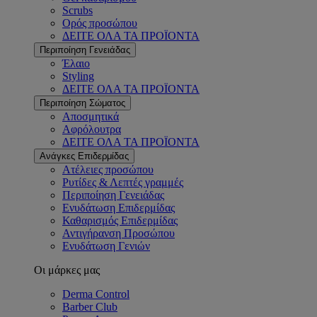
Scrubs
Ορός προσώπου
ΔΕΙΤΕ ΟΛΑ ΤΑ ΠΡΟΪΟΝΤΑ
Περιποίηση Γενειάδας
Έλαιο
Styling
ΔΕΙΤΕ ΟΛΑ ΤΑ ΠΡΟΪΟΝΤΑ
Περιποίηση Σώματος
Αποσμητικά
Αφρόλουτρα
ΔΕΙΤΕ ΟΛΑ ΤΑ ΠΡΟΪΟΝΤΑ
Ανάγκες Επιδερμίδας
Ατέλειες προσώπου
Ρυτίδες & Λεπτές γραμμές
Περιποίηση Γενειάδας
Ενυδάτωση Επιδερμίδας
Καθαρισμός Επιδερμίδας
Αντιγήρανση Προσώπου
Ενυδάτωση Γενιών
Οι μάρκες μας
Derma Control
Barber Club