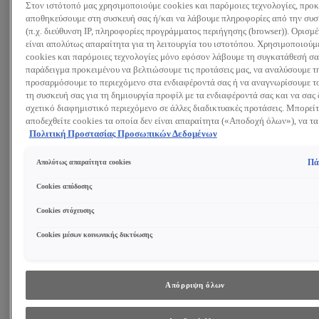
Στον ιστότοπό μας χρησιμοποιούμε cookies και παρόμοιες τεχνολογίες, προκ
Αναζητώ:
αποθηκεύσουμε στη συσκευή σας ή/και να λάβουμε πληροφορίες από την συσ
(π.χ. διεύθυνση IP, πληροφορίες προγράμματος περιήγησης (browser)). Ορισμ
είναι απολύτως απαραίτητα για τη λειτουργία του ιστοτόπου. Χρησιμοποιούμ
Προϊόντα
Συμβουλές και Τάσεις
cookies και παρόμοιες τεχνολογίες μόνο εφόσον λάβουμε τη συγκατάθεσή σας
Περιποίηση Προσώπου
παράδειγμα προκειμένου να βελτιώσουμε τις προτάσεις μας, να αναλύσουμε τ
Κρέμα ημέρας
προσαρμόσουμε το περιεχόμενο στα ενδιαφέροντά σας ή να αναγνωρίσουμε το
Κρέμα νύχτας
τη συσκευή σας για τη δημιουργία προφίλ με τα ενδιαφέροντά σας και να σας 
Κρέμα ματιών
σχετικό διαφημιστικό περιεχόμενο σε άλλες διαδικτυακές προτάσεις. Μπορείτ
Ορός προσώπου
αποδεχθείτε cookies τα οποία δεν είναι απαραίτητα («Αποδοχή όλων»), να τα
Μάσκα Προσώπου
(«Απόρριψη όλων») ή να ρυθμίσετε και να αποθηκεύσετε τις επιλογές σας (
Πολιτική Προστασίας Προσωπικών Δεδομένων
ΔΕΙΤΕ ΟΛΑ ΤΑ ΠΡΟΪΟΝΤΑ
επιλογών»). Μπορείτε επίσης, ανά πάσα στιγμή, να ελέγξετε και να ρυθμίσετε 
επιλογές σας (επιλέγοντας το link «Ρυθμίσεις για τα cookies»). Περισσότερες
Καθαρισμός Προσώπου
Πά
Απολύτως απαραίτητα cookies
πληροφορίες μπορείτε να βρείτε στην
Gel Καθαρισμού
Τονωτική λοσιόν
Cookies απόδοσης
Γαλάκτωμα Καθαρισμού
Cookies στόχευσης
Ντεμακιγιάζ
Peeling Προσώπου
Cookies μέσων κοινωνικής δικτύωσης
ΔΕΙΤΕ ΟΛΑ ΤΑ ΠΡΟΪΟΝΤΑ
Συστατικά
Ρετινόλη
Υαλουρονικό Οξύ
Απόρριψη όλων
Νιασιναμίδη
Γλυκολικό Οξύ
ΔΕΙΤΕ ΟΛΑ ΤΑ ΣΥΣΤΑΤΙΚΑ