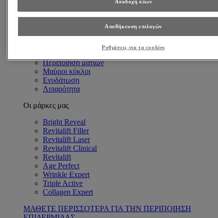
Αποδοχή όλων
Ανάγκες Επιδερμίδας
Αντιγήρανση
Βαθιές ρυτίδες
Αποθήκευση επιλογών
Λεπτές γραμμές & Ρυτίδες
Πρώιμα σημάδια γήρανσης
Ρυθμίσεις για τα cookies
Λαμπερή επιδερμίδα
Περιποίηση ματιών
Μαύροι κύκλοι
Ενυδάτωση
Λιπαρότητα
Οι μάρκες μας
Bright Reveal
Revitalift Filler
Revitalift Laser
Revitalift Clinical
Revitalift
Age Perfect
Wrinkle Expert
Triple Active
Collagen Expert
ΜΑΘΕΤΕ ΠΕΡΙΣΣΟΤΕΡΑ ΓΙΑ ΤΗΝ ΠΕΡΙΠΟΙΗΣΗ
ΕΠΙΔΕΡΜΙΔΑΣ