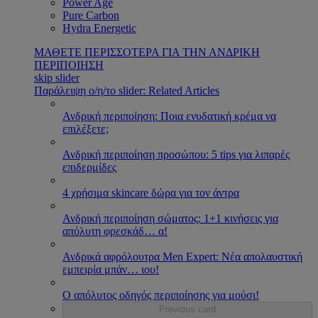
Power Age
Pure Carbon
Hydra Energetic
ΜΑΘΕΤΕ ΠΕΡΙΣΣΟΤΕΡΑ ΓΙΑ ΤΗΝ ΑΝΔΡΙΚΗ
ΠΕΡΙΠΟΙΗΣΗ
skip slider
Παράλειψη ο/η/το slider: Related Articles
Ανδρική περιποίηση: Ποια ενυδατική κρέμα να
επιλέξετε;
Ανδρική περιποίηση προσώπου: 5 tips για λιπαρές
επιδερμίδες
4 χρήσιμα skincare δώρα για τον άντρα
Ανδρική περιποίηση σώματος: 1+1 κινήσεις για
απόλυτη φρεσκάδ
…
α!
Ανδρικά αφρόλουτρα Men Expert: Νέα απολαυστική
εμπειρία μπάν
…
ιου!
Ο απόλυτος οδηγός περιποίησης για μούσι!
Previous card