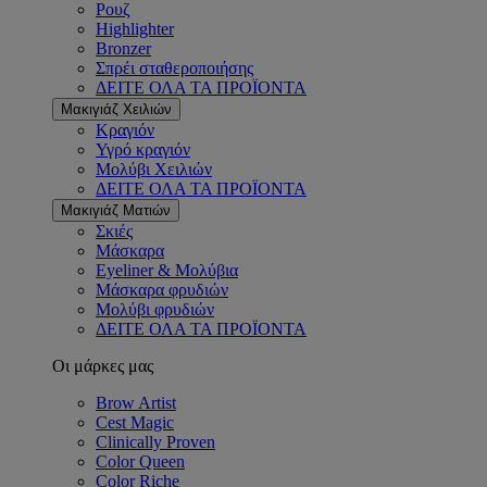
Ρουζ
Highlighter
Bronzer
Σπρέι σταθεροποιήσης
ΔΕΙΤΕ ΟΛΑ ΤΑ ΠΡΟΪΟΝΤΑ
Μακιγιάζ Χειλιών
Κραγιόν
Υγρό κραγιόν
Μολύβι Χειλιών
ΔΕΙΤΕ ΟΛΑ ΤΑ ΠΡΟΪΟΝΤΑ
Μακιγιάζ Ματιών
Σκιές
Μάσκαρα
Eyeliner & Μολύβια
Μάσκαρα φρυδιών
Μολύβι φρυδιών
ΔΕΙΤΕ ΟΛΑ ΤΑ ΠΡΟΪΟΝΤΑ
Οι μάρκες μας
Brow Artist
Cest Magic
Clinically Proven
Color Queen
Color Riche