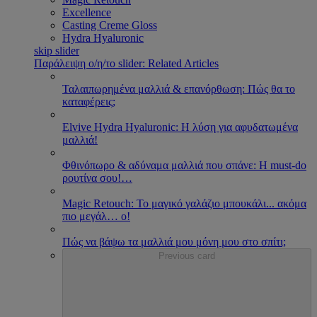
Excellence
Casting Creme Gloss
Hydra Hyaluronic
skip slider
Παράλειψη ο/η/το slider: Related Articles
Ταλαιπωρημένα μαλλιά & επανόρθωση: Πώς θα το
καταφέρεις;
Εlvive Hydra Hyaluronic: H λύση για αφυδατωμένα
μαλλιά!
Φθινόπωρο & αδύναμα μαλλιά που σπάνε: Η must-do
ρουτίνα σου!
…
Magic Retouch: Το μαγικό γαλάζιο μπουκάλι... ακόμα
πιο μεγάλ
…
ο!
Πώς να βάψω τα μαλλιά μου μόνη μου στο σπίτι;
Previous card