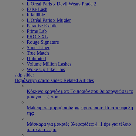
L'Oréal Paris x Devil Wears Prada 2
False Lash
Infaillible
L'Oréal Paris x Mugler
Paradise Extatic
Prime Lab
PRO XXL
Rouge Signature
Super Liner
True Match
Unlimited
Volume Million Lashes
Woke Up Like This
skip slider
Παράλειψη ο/η/το slider: Related Articles
Κόκκινο κραγιόν ματ: Το προϊόν που θα απογειώσει το
μακιγιά
…
ζ σου
Makeup σε μορφή πούδρας προσώπου: Ποια τα οφέλη
της;
Μάσκαρα για μακριές βλεφαρίδες: 4+1 tips για τέλειο
αποτέλεσ
…
μα