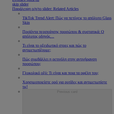
skip slider
Παράλειψη ο/η/το slider: Related Articles
TikTok Trend Alert: Πώς να πετύχεις το απόλυτο Glass
Skin
Προϊόντα περιποίησης προσώπου & συστατικά: Ο
απόλυτος οδηγός
…
Τι είναι το οξειδωτικό στρες και πώς το
αντιμετωπίζουμε;
Πώς συμβάλλει η ρετινόλη στην αντιγήρανση
προσώπου;
Γλυκολικό οξύ: Τι είναι και ποια τα οφέλη του;
Χρησιμοποιείστε ορό για ρυτίδες και αντιμετωπίστε
τις!
Previous card