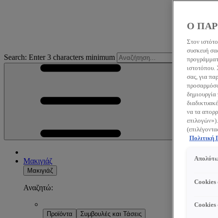
Ο ΠΑΡ
Στον ιστότο
συσκευή σας
Search: Enter 3 characters minimum
S
προγράμματο
ιστοτόπου.
σας, για πα
προσαρμόσου
δημιουργία 
διαδικτυακέ
να τα απορρ
επιλογών»).
(επιλέγοντα
Πολιτική
Απολύτω
Μακιγιάζ
Μακιγιάζ
Cookies
Αναζητώ:
Cookies
Προϊόντα
Συμβουλές και Τάσεις