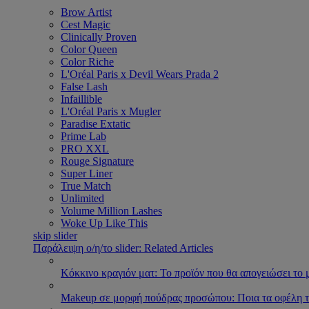
Brow Artist
Cest Magic
Clinically Proven
Color Queen
Color Riche
L'Oréal Paris x Devil Wears Prada 2
False Lash
Infaillible
L'Oréal Paris x Mugler
Paradise Extatic
Prime Lab
PRO XXL
Rouge Signature
Super Liner
True Match
Unlimited
Volume Million Lashes
Woke Up Like This
skip slider
Παράλειψη ο/η/το slider: Related Articles
Κόκκινο κραγιόν ματ: Το προϊόν που θα απογειώσει το 
Makeup σε μορφή πούδρας προσώπου: Ποια τα οφέλη τ