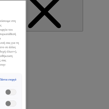
κεύσουμε στη
ες
earch
ουργία του
 συγκατάθεσή
α
ευή σας για τη
ενο σε άλλες
οδοχή όλων»),
Αποθήκευση
ς σας
 στην
Πάντα ενεργό