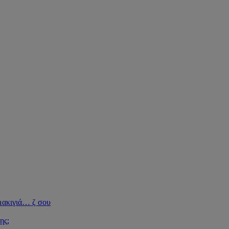
μακιγιά
…
ζ σου
ης;