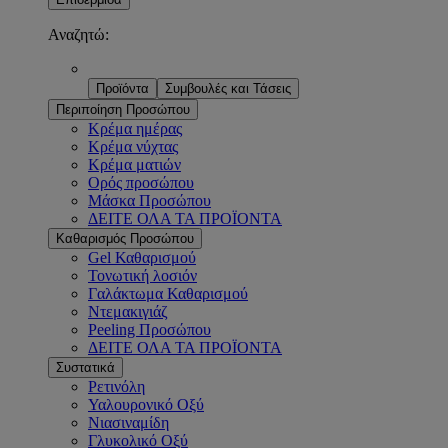
Αναζητώ:
Προϊόντα
Συμβουλές και Τάσεις
Περιποίηση Προσώπου
Κρέμα ημέρας
Κρέμα νύχτας
Κρέμα ματιών
Ορός προσώπου
Μάσκα Προσώπου
ΔΕΙΤΕ ΟΛΑ ΤΑ ΠΡΟΪΟΝΤΑ
Καθαρισμός Προσώπου
Gel Καθαρισμού
Τονωτική λοσιόν
Γαλάκτωμα Καθαρισμού
Ντεμακιγιάζ
Peeling Προσώπου
ΔΕΙΤΕ ΟΛΑ ΤΑ ΠΡΟΪΟΝΤΑ
Συστατικά
Ρετινόλη
Υαλουρονικό Οξύ
Νιασιναμίδη
Γλυκολικό Οξύ