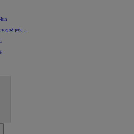
Skin
υτος οδηγός
…
ε;
υ;