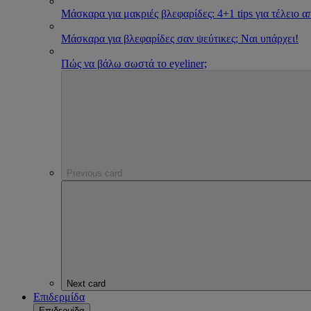
Μάσκαρα για μακριές βλεφαρίδες: 4+1 tips για τέλειο 
Μάσκαρα για βλεφαρίδες σαν ψεύτικες; Ναι υπάρχει!
Πώς να βάλω σωστά το eyeliner;
Previous card
Next card
Επιδερμίδα
Επιδερμίδα