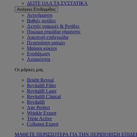
ΔΕΙΤΕ ΟΛΑ ΤΑ ΣΥΣΤΑΤΙΚΑ
Ανάγκες Επιδερμίδας
Αντιγήρανση
Βαθιές ρυτίδες
Λεπτές γραμμές & Ρυτίδες
Πρώιμα σημάδια γήρανσης
Λαμπερή επιδερμίδα
Περιποίηση ματιών
Μαύροι κύκλοι
Ενυδάτωση
Λιπαρότητα
Οι μάρκες μας
Bright Reveal
Revitalift Filler
Revitalift Laser
Revitalift Clinical
Revitalift
Age Perfect
Wrinkle Expert
Triple Active
Collagen Expert
ΜΑΘΕΤΕ ΠΕΡΙΣΣΟΤΕΡΑ ΓΙΑ ΤΗΝ ΠΕΡΙΠΟΙΗΣΗ ΕΠΙΔΕ