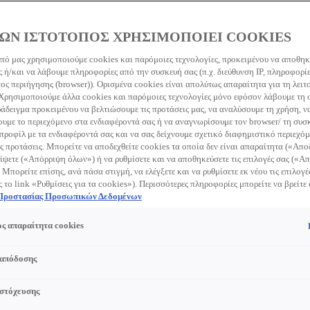
ΩΝ ΙΣΤΟΤΟΠΟΣ ΧΡΗΣΙΜΟΠΟΙΕΙ COOKIES
πό μας χρησιμοποιούμε cookies και παρόμοιες τεχνολογίες, προκειμένου να αποθη
 ή/και να λάβουμε πληροφορίες από την συσκευή σας (π.χ. διεύθυνση IP, πληροφορί
earch this site
Clear s
ς περιήγησης (browser)). Ορισμένα cookies είναι απολύτως απαραίτητα για τη λειτ
 Χρησιμοποιούμε άλλα cookies και παρόμοιες τεχνολογίες μόνο εφόσον λάβουμε τη
ράδειγμα προκειμένου να βελτιώσουμε τις προτάσεις μας, να αναλύσουμε τη χρήση, ν
με το περιεχόμενο στα ενδιαφέροντά σας ή να αναγνωρίσουμε τον browser/ τη συσκ
προφίλ με τα ενδιαφέροντά σας και να σας δείχνουμε σχετικό διαφημιστικό περιεχόμ
ς προτάσεις. Μπορείτε να αποδεχθείτε cookies τα οποία δεν είναι απαραίτητα («Απ
ίψετε («Απόρριψη όλων») ή να ρυθμίσετε και να αποθηκεύσετε τις επιλογές σας («
 Μπορείτε επίσης, ανά πάσα στιγμή, να ελέγξετε και να ρυθμίσετε εκ νέου τις επιλογέ
ς το link «Ρυθμίσεις για τα cookies»). Περισσότερες πληροφορίες μπορείτε να βρείτε
 Προστασίας Προσωπικών Δεδομένων
ς απαραίτητα cookies
 απόδοσης
 στόχευσης