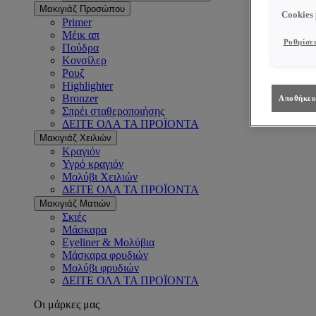
Μακιγιάζ Προσώπου
Cookies
Primer
Μέικ απ
Ρυθμίσει
Πούδρα
Κονσίλερ
Ρουζ
Highlighter
Bronzer
Αποθήκευ
Σπρέι σταθεροποιήσης
ΔΕΙΤΕ ΟΛΑ ΤΑ ΠΡΟΪΟΝΤΑ
Μακιγιάζ Χειλιών
Κραγιόν
Υγρό κραγιόν
Μολύβι Χειλιών
ΔΕΙΤΕ ΟΛΑ ΤΑ ΠΡΟΪΟΝΤΑ
Μακιγιάζ Ματιών
Σκιές
Μάσκαρα
Eyeliner & Μολύβια
Μάσκαρα φρυδιών
Μολύβι φρυδιών
ΔΕΙΤΕ ΟΛΑ ΤΑ ΠΡΟΪΟΝΤΑ
Οι μάρκες μας