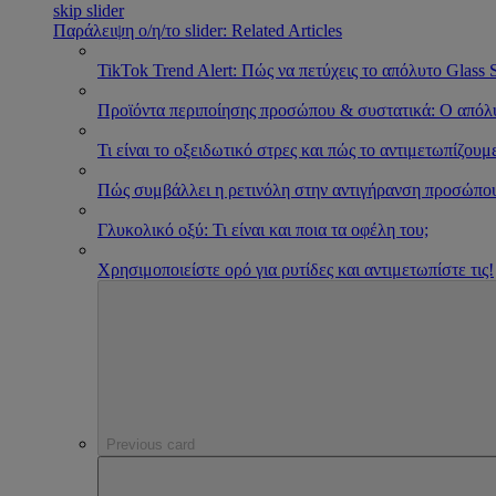
skip slider
Παράλειψη ο/η/το slider: Related Articles
TikTok Trend Alert: Πώς να πετύχεις το απόλυτο Glass 
Προϊόντα περιποίησης προσώπου & συστατικά: Ο απόλ
Τι είναι το οξειδωτικό στρες και πώς το αντιμετωπίζουμ
Πώς συμβάλλει η ρετινόλη στην αντιγήρανση προσώπο
Γλυκολικό οξύ: Τι είναι και ποια τα οφέλη του;
Χρησιμοποιείστε ορό για ρυτίδες και αντιμετωπίστε τις!
Previous card