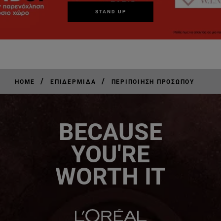
STAND UP
/
/
HOME
ΕΠΙΔΕΡΜΊΔΑ
ΠΕΡΙΠΟΊΗΣΗ ΠΡΟΣΏΠΟΥ
BECAUSE
YOU'RE
WORTH IT