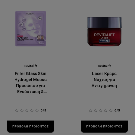
Revitalift
Revitalift
Filler Glass Skin
Laser Κρέμα
Hydrogel Μάσκα
Νύχτας για
Προσώπου για
Αντιγήρανση
Ενυδάτωση &
Λάμψη
0/5
0/5
ΠΡΟΒΟΛΉ ΠΡΟΪΌΝΤΟΣ
ΠΡΟΒΟΛΉ ΠΡΟΪΌΝΤΟΣ