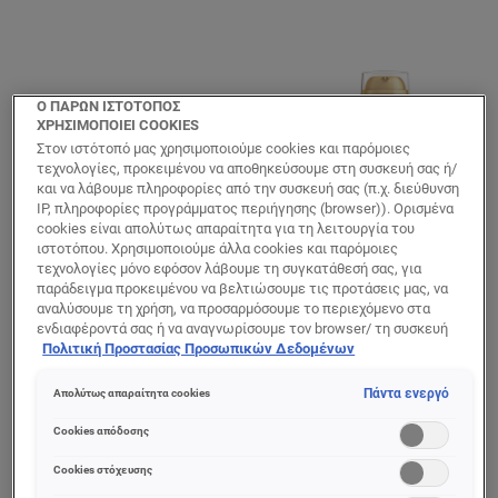
Ο ΠΑΡΩΝ ΙΣΤΟΤΟΠΟΣ
ΧΡΗΣΙΜΟΠΟΙΕΙ COOKIES
Στον ιστότοπό μας χρησιμοποιούμε cookies και παρόμοιες
τεχνολογίες, προκειμένου να αποθηκεύσουμε στη συσκευή σας ή/
και να λάβουμε πληροφορίες από την συσκευή σας (π.χ. διεύθυνση
IP, πληροφορίες προγράμματος περιήγησης (browser)). Ορισμένα
cookies είναι απολύτως απαραίτητα για τη λειτουργία του
ιστοτόπου. Χρησιμοποιούμε άλλα cookies και παρόμοιες
τεχνολογίες μόνο εφόσον λάβουμε τη συγκατάθεσή σας, για
παράδειγμα προκειμένου να βελτιώσουμε τις προτάσεις μας, να
Age Perfect
Age Perfect
αναλύσουμε τη χρήση, να προσαρμόσουμε το περιεχόμενο στα
Classic Κρέμα
Le Duo Ορός
ενδιαφέροντά σας ή να αναγνωρίσουμε τον browser/ τη συσκευή
Ημέρας
Αντιγήρανσης
σας για τη δημιουργία προφίλ με τα ενδιαφέροντά σας και να σας
Πολιτική Προστασίας Προσωπικών Δεδομένων
Αντιρυτιδική
Προσώπου
δείχνουμε σχετικό διαφημιστικό περιεχόμενο σε άλλες
διαδικτυακές προτάσεις. Μπορείτε να αποδεχθείτε cookies τα
Πάντα ενεργό
Απολύτως απαραίτητα cookies
οποία δεν είναι απαραίτητα («Αποδοχή όλων»), να τα απορρίψετε
(«Απόρριψη όλων») ή να ρυθμίσετε και να αποθηκεύσετε τις
Cookies απόδοσης
επιλογές σας («Αποθήκευση επιλογών»). Μπορείτε επίσης, ανά
0/5
0/5
πάσα στιγμή, να ελέγξετε και να ρυθμίσετε εκ νέου τις επιλογές
Cookies στόχευσης
σας (επιλέγοντας το link «Ρυθμίσεις για τα cookies»).