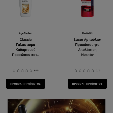
Age Perfect
Revitalift
Classic
Laser Αμπούλες
Γαλάκτωμα
Προσώπου για
Καθαρισμού
Απολέπιση
Προσώπου κατά
Νυκτός
των Ρυτίδων
0/5
0/5
ΠΡΟΒΟΛΉ ΠΡΟΪΌΝΤΟΣ
ΠΡΟΒΟΛΉ ΠΡΟΪΌΝΤΟΣ