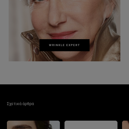
WRINKLE EXPERT
Παράλειψη ο/η/το slider: Skin Care Related Articles
Σχετικά άρθρα