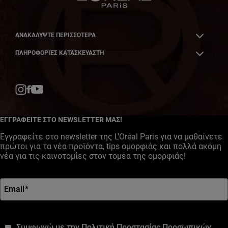
ΑΝΑΚΑΛΎΨΤΕ ΠΕΡΙΣΣΌΤΕΡΑ
ΠΛΗΡΟΦΟΡΙΕΣ ΚΑΤΑΣΚΕΥΑΣΤΗ
Facebook
YouTube
Instagram
ΕΓΓΡΑΦΕΙΤΕ ΣΤΟ NEWSLETTER ΜΑΣ!
Εγγραφείτε στο newsletter της L'Oréal Paris για να μαθαίνετε
πρώτοι για τα νέα προϊόντα, tips ομορφιάς και πολλά ακόμη
νέα για τις καινοτομίες στον τομέα της ομορφιάς!
Email
*
*
Συμφωνώ με την Πολιτική Προστασίας Πορσωπικών