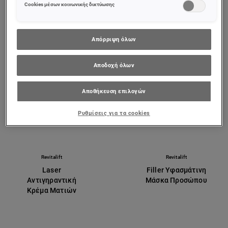
Περισσότερες πληροφορίες μπορείτε να βρείτε στην
Cookies μέσων κοινωνικής δικτύωσης
ΠΡΟΒΟΛΉ ΠΡΟΪΌΝΤΟΣ
ΠΡΟΒΟΛΉ ΠΡΟΪΌΝΤΟΣ
Απόρριψη όλων
Αποδοχή όλων
Αποθήκευση επιλογών
Ρυθμίσεις για τα cookies
Revitalift
Revitalift
Laser
Filler Υφασμάτινη
Αντιγηραντική
Μάσκα Προσώπου
Κρέμα Ματιών