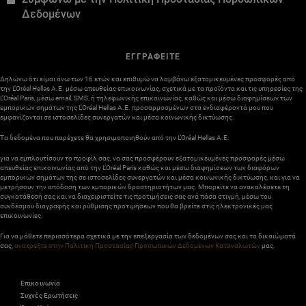
Δεδομένων
ΕΓΓΡΑΦΕΙΤΕ
Δηλώνω ότι είμαι άνω των 16 ετών και επιθυμώ να λαμβάνω εξατομικευμένες προσφορές από
την L’Oréal Hellas A.E. μέσω απευθείας επικοινωνίας, σχετικά με τα προϊόντα και τις υπηρεσίες της
L’Oréal Paris, μέσω email, SMS, ή τηλεφωνικής επικοινωνίας, καθώς και μέσω διαφημίσεων των
εμπορικών σημάτων της L’Oréal Hellas A.E. προσαρμοσμένων στα ενδιαφέροντά μου που
εμφανίζονται σε ιστοσελίδες συνεργατών και μέσα κοινωνικής δικτύωσης.
Τα δεδομένα που παρέχετε θα χρησιμοποιηθούν από την L’Oréal Hellas A.E.
για να εμπλουτίσουν το προφίλ σας, να σας προσφέρουν εξατομικευμένες προσφορές μέσω
απευθείας επικοινωνίας από την L’Oréal Paris καθώς και μέσω διαφημίσεων των διαφόρων
εμπορικών σημάτων της σε ιστοσελίδες συνεργατών και μέσα κοινωνικής δικτύωσης, και για να
μετρήσουν την απόδοση των εμπορικών δραστηριοτήτων μας. Μπορείτε να ανακαλέσετε τη
συγκατάθεσή σας και να διαχειριστείτε τις προτιμήσεις σας ανά πάσα στιγμή, μέσω του
συνδέσμου διαγραφής και ρύθμισης προτιμήσεων που θα βρείτε στις ηλεκτρονικές μας
επικοινωνίες.
Για να μάθετε περισσότερα σχετικά με την επεξεργασία των δεδομένων σας και τα δικαιώματά
σας,
ανατρέξτε στην Πολιτική Προστασίας Προσωπικών Δεδομένων Καταναλωτών
μας.
Επικοινωνία
Συχνές Ερωτήσεις