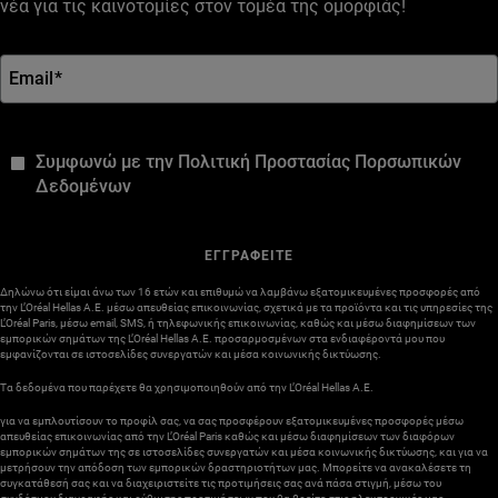
νέα για τις καινοτομίες στον τομέα της ομορφιάς!
Email
*
*
Συμφωνώ με την Πολιτική Προστασίας Πορσωπικών
Δεδομένων
ΕΓΓΡΑΦΕΙΤΕ
Δηλώνω ότι είμαι άνω των 16 ετών και επιθυμώ να λαμβάνω εξατομικευμένες προσφορές από
την L’Oréal Hellas A.E. μέσω απευθείας επικοινωνίας, σχετικά με τα προϊόντα και τις υπηρεσίες της
L’Oréal Paris, μέσω email, SMS, ή τηλεφωνικής επικοινωνίας, καθώς και μέσω διαφημίσεων των
εμπορικών σημάτων της L’Oréal Hellas A.E. προσαρμοσμένων στα ενδιαφέροντά μου που
εμφανίζονται σε ιστοσελίδες συνεργατών και μέσα κοινωνικής δικτύωσης.
Τα δεδομένα που παρέχετε θα χρησιμοποιηθούν από την L’Oréal Hellas A.E.
για να εμπλουτίσουν το προφίλ σας, να σας προσφέρουν εξατομικευμένες προσφορές μέσω
απευθείας επικοινωνίας από την L’Oréal Paris καθώς και μέσω διαφημίσεων των διαφόρων
εμπορικών σημάτων της σε ιστοσελίδες συνεργατών και μέσα κοινωνικής δικτύωσης, και για να
μετρήσουν την απόδοση των εμπορικών δραστηριοτήτων μας. Μπορείτε να ανακαλέσετε τη
συγκατάθεσή σας και να διαχειριστείτε τις προτιμήσεις σας ανά πάσα στιγμή, μέσω του