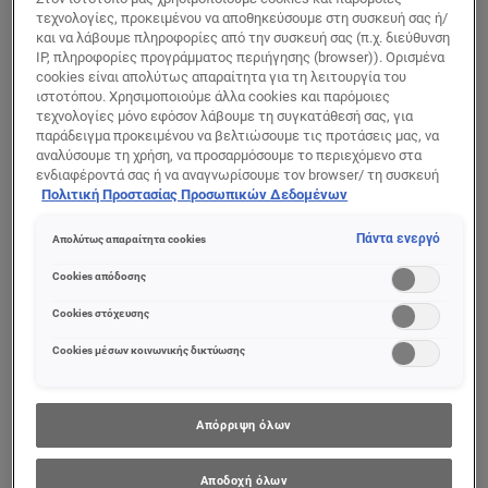
τεχνολογίες, προκειμένου να αποθηκεύσουμε στη συσκευή σας ή/
και να λάβουμε πληροφορίες από την συσκευή σας (π.χ. διεύθυνση
IP, πληροφορίες προγράμματος περιήγησης (browser)). Ορισμένα
cookies είναι απολύτως απαραίτητα για τη λειτουργία του
ιστοτόπου. Χρησιμοποιούμε άλλα cookies και παρόμοιες
τεχνολογίες μόνο εφόσον λάβουμε τη συγκατάθεσή σας, για
παράδειγμα προκειμένου να βελτιώσουμε τις προτάσεις μας, να
αναλύσουμε τη χρήση, να προσαρμόσουμε το περιεχόμενο στα
ενδιαφέροντά σας ή να αναγνωρίσουμε τον browser/ τη συσκευή
σας για τη δημιουργία προφίλ με τα ενδιαφέροντά σας και να σας
Πολιτική Προστασίας Προσωπικών Δεδομένων
δείχνουμε σχετικό διαφημιστικό περιεχόμενο σε άλλες
διαδικτυακές προτάσεις. Μπορείτε να αποδεχθείτε cookies τα
Πάντα ενεργό
Απολύτως απαραίτητα cookies
οποία δεν είναι απαραίτητα («Αποδοχή όλων»), να τα απορρίψετε
(«Απόρριψη όλων») ή να ρυθμίσετε και να αποθηκεύσετε τις
Cookies απόδοσης
επιλογές σας («Αποθήκευση επιλογών»). Μπορείτε επίσης, ανά
Revitalift
πάσα στιγμή, να ελέγξετε και να ρυθμίσετε εκ νέου τις επιλογές
Cookies στόχευσης
Laser Κρέμα
σας (επιλέγοντας το link «Ρυθμίσεις για τα cookies»).
Περισσότερες πληροφορίες μπορείτε να βρείτε στην
Ημέρας με SPF 25
Cookies μέσων κοινωνικής δικτύωσης
Απόρριψη όλων
0/5
Αποδοχή όλων