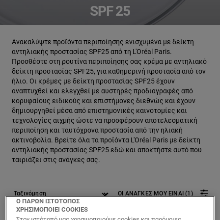
SPF 25
Ανακαλύψτε προϊόντα περιποίησης ενισχυμένα με δείκτη
αντηλιακής προστασίας SPF25 από τη L'Oréal Paris.
Προσθέστε στη ρουτίνα περιποίησης σας κρέμα με αντηλιακό
δείκτη προστασίας SPF25, για καθημερινή προστασία από τον
ήλιο. Οι κρέμες με δείκτη προστασίας SPF25 έχουν
αναπτυχθεί και ελεγχθεί με αυστηρές προδιαγραφές από
κορυφαίους ειδικούς και επιστήμονες διεθνώς και έχουν
δημιουργηθεί μέσα από επιστημονικές καινοτομίες και
τεχνολογίες αιχμής ώστε να προσφέρουν αποτελεσματική
περιποίηση και ταυτόχρονα προστασία από την ηλιακή
ακτινοβολία. Βρείτε όλα τα προϊόντα L'Oréal Paris με δείκτη
αντηλιακής προστασίας SPF25 εδώ και αποκτήστε αυτό που
ταιριάζει στις ανάγκες σας.
ΟΙ ΑΝΑΓΚΕΣ ΜΟΥ ΕΙΝΑΙ (1)
Ο ΠΑΡΩΝ ΙΣΤΟΤΟΠΟΣ
ΧΡΗΣΙΜΟΠΟΙΕΙ COOKIES
1 αποτέλεσμα(τα)
Στον ιστότοπό μας χρησιμοποιούμε cookies και παρόμοιες