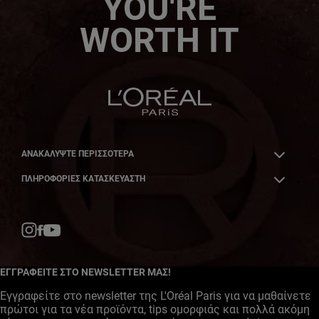
YOU'RE
WORTH IT
ΑΝΑΚΑΛΎΨΤΕ ΠΕΡΙΣΣΌΤΕΡΑ
ΠΛΗΡΟΦΟΡΙΕΣ ΚΑΤΑΣΚΕΥΑΣΤΗ
Facebook
YouTube
Instagram
ΕΓΓΡΑΦΕΙΤΕ ΣΤΟ NEWSLETTER ΜΑΣ!
Εγγραφείτε στο newsletter της L'Oréal Paris για να μαθαίνετε
πρώτοι για τα νέα προϊόντα, tips ομορφιάς και πολλά ακόμη